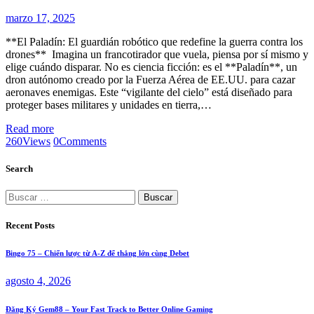
marzo 17, 2025
**El Paladín: El guardián robótico que redefine la guerra contra los
drones** Imagina un francotirador que vuela, piensa por sí mismo y
elige cuándo disparar. No es ciencia ficción: es el **Paladín**, un
dron autónomo creado por la Fuerza Aérea de EE.UU. para cazar
aeronaves enemigas. Este “vigilante del cielo” está diseñado para
proteger bases militares y unidades en tierra,…
Read more
260
Views
0
Comments
Search
Buscar:
Recent Posts
Bingo 75 – Chiến lược từ A-Z để thắng lớn cùng Debet
agosto 4, 2026
Đăng Ký Gem88 – Your Fast Track to Better Online Gaming