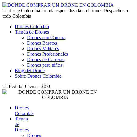
lucky jet kz
Tu drone Colombia
1win az
pin up
1win
lucky jet live
1vin casino
4rabet login bangladesh
snai casino it
1win
Tienda especializada en Drones Despachos a
todo Colombia
Drones Colombia
Tienda de Drones
Drones con Camara
Drones Baratos
Drones Militares
Drones Profesionales
Drones de Carreras
Drones para niños
Blog del Drone
Sobre Drones Colombia
Tu Pedido
0 items
-
$0
0
Drones
Colombia
Tienda
de
Drones
Drones