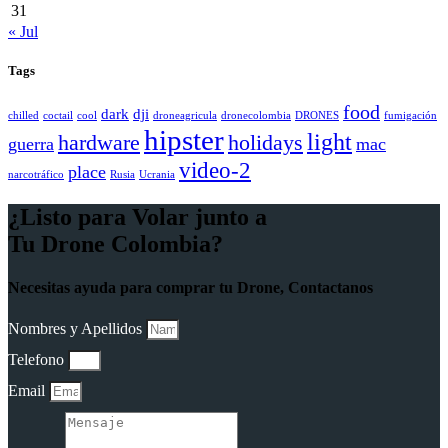
31
« Jul
Tags
food
dark
dji
chilled
coctail
cool
droneagricula
dronecolombia
DRONES
fumigación
hipster
light
hardware
holidays
guerra
mac
video-2
place
narcotráfico
Rusia
Ucrania
¿Listo para Volar junto a
Tu Drone Colombia?
Necesitas ayuda para comprar tu Drone, Contactanos
Nombres y Apellidos
Telefono
Email