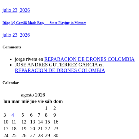
julio 23, 2026
Đăng ký Gem88 Made Easy — Start Playing in Minutes
julio 23, 2026
Comments
jorge rivera
en
REPARACION DE DRONES COLOMBIA
JOSE ANDRES GUTIERREZ GARCIA
en
REPARACION DE DRONES COLOMBIA
Calendar
agosto 2026
lun
mar
mié
jue
vie
sáb
dom
1
2
3
4
5
6
7
8
9
10
11
12
13
14
15
16
17
18
19
20
21
22
23
24
25
26
27
28
29
30