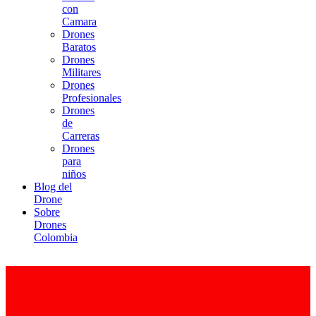
con
Camara
Drones
Baratos
Drones
Militares
Drones
Profesionales
Drones
de
Carreras
Drones
para
niños
Blog del
Drone
Sobre
Drones
Colombia