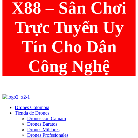
X88 – Sân Chơi
Trực Tuyến Uy
Tín Cho Dân
Công Nghệ
Drones Colombia
Tienda de Drones
Drones con Camara
Drones Baratos
Drones Militares
Drones Profesionales