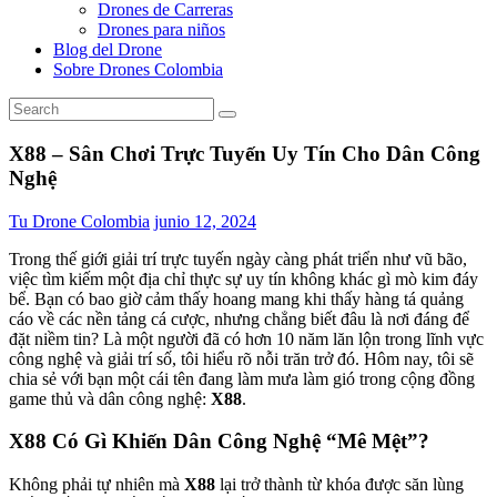
Drones de Carreras
Drones para niños
Blog del Drone
Sobre Drones Colombia
X88 – Sân Chơi Trực Tuyến Uy Tín Cho Dân Công
Nghệ
Tu Drone Colombia
junio 12, 2024
Trong thế giới giải trí trực tuyến ngày càng phát triển như vũ bão,
việc tìm kiếm một địa chỉ thực sự uy tín không khác gì mò kim đáy
bể. Bạn có bao giờ cảm thấy hoang mang khi thấy hàng tá quảng
cáo về các nền tảng cá cược, nhưng chẳng biết đâu là nơi đáng để
đặt niềm tin? Là một người đã có hơn 10 năm lăn lộn trong lĩnh vực
công nghệ và giải trí số, tôi hiểu rõ nỗi trăn trở đó. Hôm nay, tôi sẽ
chia sẻ với bạn một cái tên đang làm mưa làm gió trong cộng đồng
game thủ và dân công nghệ:
X88
.
X88 Có Gì Khiến Dân Công Nghệ “Mê Mệt”?
Không phải tự nhiên mà
X88
lại trở thành từ khóa được săn lùng