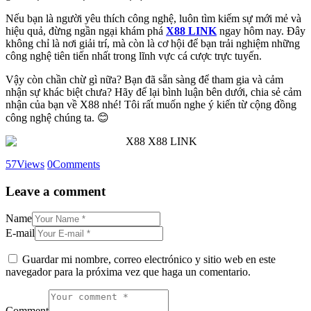
Nếu bạn là người yêu thích công nghệ, luôn tìm kiếm sự mới mẻ và
hiệu quả, đừng ngần ngại khám phá
X88 LINK
ngay hôm nay. Đây
không chỉ là nơi giải trí, mà còn là cơ hội để bạn trải nghiệm những
công nghệ tiên tiến nhất trong lĩnh vực cá cược trực tuyến.
Vậy còn chần chừ gì nữa? Bạn đã sẵn sàng để tham gia và cảm
nhận sự khác biệt chưa? Hãy để lại bình luận bên dưới, chia sẻ cảm
nhận của bạn về X88 nhé! Tôi rất muốn nghe ý kiến từ cộng đồng
công nghệ chúng ta. 😊
57
Views
0
Comments
Leave a comment
Name
E-mail
Guardar mi nombre, correo electrónico y sitio web en este
navegador para la próxima vez que haga un comentario.
Comment