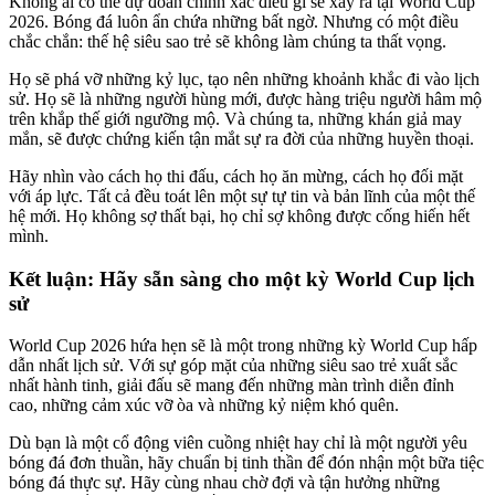
Không ai có thể dự đoán chính xác điều gì sẽ xảy ra tại World Cup
2026. Bóng đá luôn ẩn chứa những bất ngờ. Nhưng có một điều
chắc chắn: thế hệ siêu sao trẻ sẽ không làm chúng ta thất vọng.
Họ sẽ phá vỡ những kỷ lục, tạo nên những khoảnh khắc đi vào lịch
sử. Họ sẽ là những người hùng mới, được hàng triệu người hâm mộ
trên khắp thế giới ngưỡng mộ. Và chúng ta, những khán giả may
mắn, sẽ được chứng kiến tận mắt sự ra đời của những huyền thoại.
Hãy nhìn vào cách họ thi đấu, cách họ ăn mừng, cách họ đối mặt
với áp lực. Tất cả đều toát lên một sự tự tin và bản lĩnh của một thế
hệ mới. Họ không sợ thất bại, họ chỉ sợ không được cống hiến hết
mình.
Kết luận: Hãy sẵn sàng cho một kỳ World Cup lịch
sử
World Cup 2026 hứa hẹn sẽ là một trong những kỳ World Cup hấp
dẫn nhất lịch sử. Với sự góp mặt của những siêu sao trẻ xuất sắc
nhất hành tinh, giải đấu sẽ mang đến những màn trình diễn đỉnh
cao, những cảm xúc vỡ òa và những kỷ niệm khó quên.
Dù bạn là một cổ động viên cuồng nhiệt hay chỉ là một người yêu
bóng đá đơn thuần, hãy chuẩn bị tinh thần để đón nhận một bữa tiệc
bóng đá thực sự. Hãy cùng nhau chờ đợi và tận hưởng những