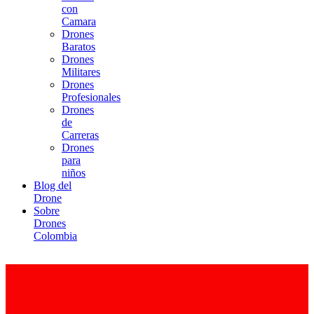
con
Camara
Drones
Baratos
Drones
Militares
Drones
Profesionales
Drones
de
Carreras
Drones
para
niños
Blog del
Drone
Sobre
Drones
Colombia