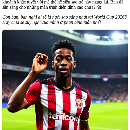
khoảnh khắc tuyệt vời mà thế hệ siêu sao trẻ này mang lại. Bạn đã
sẵn sàng cho những màn trình diễn đỉnh cao chưa? 🚀
Còn bạn, bạn nghĩ ai sẽ là ngôi sao sáng nhất tại World Cup 2026?
Hãy chia sẻ suy nghĩ của mình ở phần bình luận nhé!