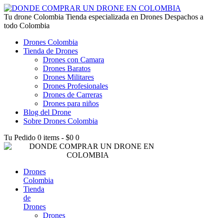
lucky jet kz
Tu drone Colombia
1win az
pin up
1win
lucky jet live
1vin casino
4rabet login bangladesh
snai casino it
1win
Tienda especializada en Drones Despachos a
todo Colombia
Drones Colombia
Tienda de Drones
Drones con Camara
Drones Baratos
Drones Militares
Drones Profesionales
Drones de Carreras
Drones para niños
Blog del Drone
Sobre Drones Colombia
Tu Pedido
0 items
-
$0
0
Drones
Colombia
Tienda
de
Drones
Drones