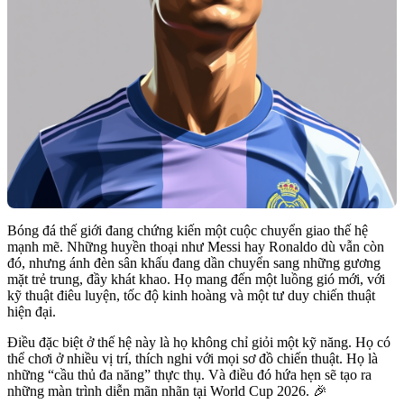
Bóng đá thế giới đang chứng kiến một cuộc chuyển giao thế hệ
mạnh mẽ. Những huyền thoại như Messi hay Ronaldo dù vẫn còn
đó, nhưng ánh đèn sân khấu đang dần chuyển sang những gương
mặt trẻ trung, đầy khát khao. Họ mang đến một luồng gió mới, với
kỹ thuật điêu luyện, tốc độ kinh hoàng và một tư duy chiến thuật
hiện đại.
Điều đặc biệt ở thế hệ này là họ không chỉ giỏi một kỹ năng. Họ có
thể chơi ở nhiều vị trí, thích nghi với mọi sơ đồ chiến thuật. Họ là
những “cầu thủ đa năng” thực thụ. Và điều đó hứa hẹn sẽ tạo ra
những màn trình diễn mãn nhãn tại World Cup 2026. 🎉