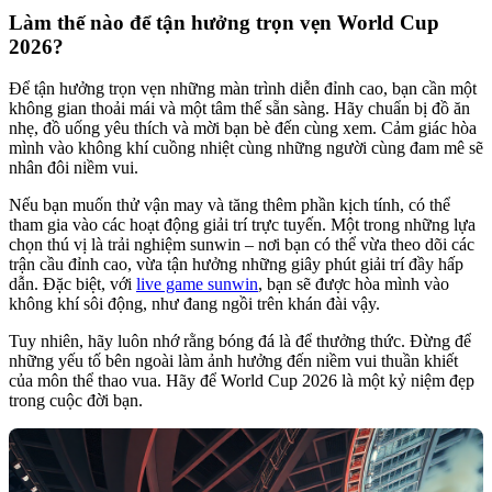
Làm thế nào để tận hưởng trọn vẹn World Cup
2026?
Để tận hưởng trọn vẹn những màn trình diễn đỉnh cao, bạn cần một
không gian thoải mái và một tâm thế sẵn sàng. Hãy chuẩn bị đồ ăn
nhẹ, đồ uống yêu thích và mời bạn bè đến cùng xem. Cảm giác hòa
mình vào không khí cuồng nhiệt cùng những người cùng đam mê sẽ
nhân đôi niềm vui.
Nếu bạn muốn thử vận may và tăng thêm phần kịch tính, có thể
tham gia vào các hoạt động giải trí trực tuyến. Một trong những lựa
chọn thú vị là trải nghiệm sunwin – nơi bạn có thể vừa theo dõi các
trận cầu đỉnh cao, vừa tận hưởng những giây phút giải trí đầy hấp
dẫn. Đặc biệt, với
live game sunwin
, bạn sẽ được hòa mình vào
không khí sôi động, như đang ngồi trên khán đài vậy.
Tuy nhiên, hãy luôn nhớ rằng bóng đá là để thưởng thức. Đừng để
những yếu tố bên ngoài làm ảnh hưởng đến niềm vui thuần khiết
của môn thể thao vua. Hãy để World Cup 2026 là một kỷ niệm đẹp
trong cuộc đời bạn.