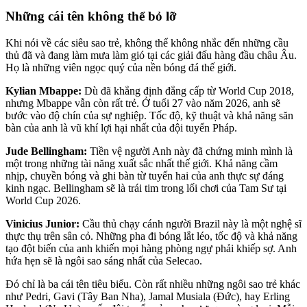
Những cái tên không thể bỏ lỡ
Khi nói về các siêu sao trẻ, không thể không nhắc đến những cầu
thủ đã và đang làm mưa làm gió tại các giải đấu hàng đầu châu Âu.
Họ là những viên ngọc quý của nền bóng đá thế giới.
Kylian Mbappe:
Dù đã khẳng định đẳng cấp từ World Cup 2018,
nhưng Mbappe vẫn còn rất trẻ. Ở tuổi 27 vào năm 2026, anh sẽ
bước vào độ chín của sự nghiệp. Tốc độ, kỹ thuật và khả năng săn
bàn của anh là vũ khí lợi hại nhất của đội tuyển Pháp.
Jude Bellingham:
Tiền vệ người Anh này đã chứng minh mình là
một trong những tài năng xuất sắc nhất thế giới. Khả năng cầm
nhịp, chuyền bóng và ghi bàn từ tuyến hai của anh thực sự đáng
kinh ngạc. Bellingham sẽ là trái tim trong lối chơi của Tam Sư tại
World Cup 2026.
Vinicius Junior:
Cầu thủ chạy cánh người Brazil này là một nghệ sĩ
thực thụ trên sân cỏ. Những pha đi bóng lắt léo, tốc độ và khả năng
tạo đột biến của anh khiến mọi hàng phòng ngự phải khiếp sợ. Anh
hứa hẹn sẽ là ngôi sao sáng nhất của Selecao.
Đó chỉ là ba cái tên tiêu biểu. Còn rất nhiều những ngôi sao trẻ khác
như Pedri, Gavi (Tây Ban Nha), Jamal Musiala (Đức), hay Erling