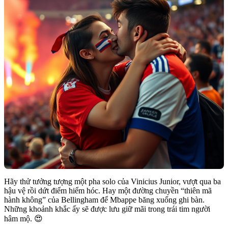
Hãy thử tưởng tượng một pha solo của Vinicius Junior, vượt qua ba
hậu vệ rồi dứt điểm hiểm hóc. Hay một đường chuyền “thiên mã
hành không” của Bellingham để Mbappe băng xuống ghi bàn.
Những khoảnh khắc ấy sẽ được lưu giữ mãi trong trái tim người
hâm mộ. 😍