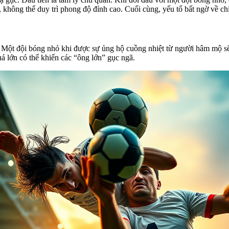
, không thể duy trì phong độ đỉnh cao. Cuối cùng, yếu tố bất ngờ về ch
 Một đội bóng nhỏ khi được sự ủng hộ cuồng nhiệt từ người hâm mộ sẽ 
uá lớn có thể khiến các “ông lớn” gục ngã.