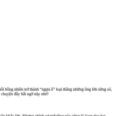
uổi bỗng nhiên trở thành “ngựa ô” loại thẳng những ông lớn sừng sỏ,
 chuyện đầy bất ngờ này nhé!
 sân khấu lớn. Nhưng chính sự mở rộng này cũng là “con dao hai