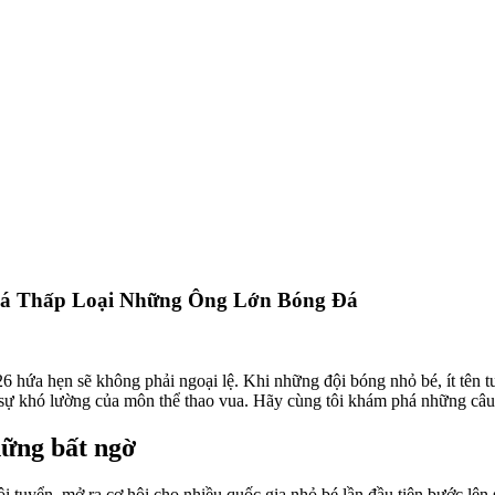
iá Thấp Loại Những Ông Lớn Bóng Đá
 hứa hẹn sẽ không phải ngoại lệ. Khi những đội bóng nhỏ bé, ít tên t
sự khó lường của môn thể thao vua. Hãy cùng tôi khám phá những câu
hững bất ngờ
i tuyển, mở ra cơ hội cho nhiều quốc gia nhỏ bé lần đầu tiên bước lên