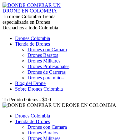
lucky jet kz
Tu drone Colombia
1win az
pin up
1win
lucky jet live
1vin casino
4rabet login bangladesh
snai casino it
1win
Tienda
especializada en Drones
Despachos a todo Colombia
Drones Colombia
Tienda de Drones
Drones con Camara
Drones Baratos
Drones Militares
Drones Profesionales
Drones de Carreras
Drones para niños
Blog del Drone
Sobre Drones Colombia
Tu Pedido
0 items
-
$0
0
Drones Colombia
Tienda de Drones
Drones con Camara
Drones Baratos
Drones Militares