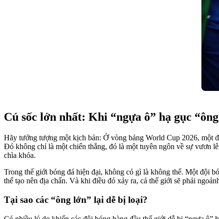
Cú sốc lớn nhất: Khi “ngựa ô” hạ gục “ông
Hãy tưởng tượng một kịch bản: Ở vòng bảng World Cup 2026, một đội 
Đó không chỉ là một chiến thắng, đó là một tuyên ngôn về sự vươn lê
chìa khóa.
Trong thế giới bóng đá hiện đại, không có gì là không thể. Một đội b
thể tạo nên địa chấn. Và khi điều đó xảy ra, cả thế giới sẽ phải ngo
Tại sao các “ông lớn” lại dễ bị loại?
Có nhiều lý do khiến các đội bóng hàng đầu thế giới dễ bị “ngựa ô” h