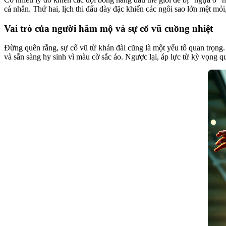
cá nhân. Thứ hai, lịch thi đấu dày đặc khiến các ngôi sao lớn mệt mỏi
Vai trò của người hâm mộ và sự cổ vũ cuồng nhiệt
Đừng quên rằng, sự cổ vũ từ khán đài cũng là một yếu tố quan trọng.
và sẵn sàng hy sinh vì màu cờ sắc áo. Ngược lại, áp lực từ kỳ vọng q