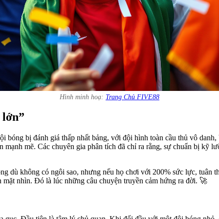
Hình minh hoạ:
Trang Chủ FIVE88
 lớn”
bóng bị đánh giá thấp nhất bảng, với đội hình toàn cầu thủ vô danh, 
n mạnh mẽ. Các chuyên gia phân tích đã chỉ ra rằng, sự chuẩn bị kỹ lưỡ
óng dù không có ngôi sao, nhưng nếu họ chơi với 200% sức lực, tuân th
ảnh mặt nhìn. Đó là lúc những câu chuyện truyền cảm hứng ra đời. 🚀
ạ gục. Đầu tiên là tâm lý chủ quan. Khi đối đầu với một đội bóng nhỏ, 