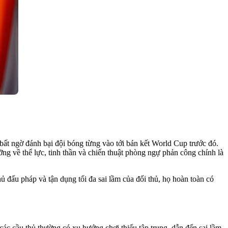
bất ngờ đánh bại đội bóng từng vào tới bán kết World Cup trước đó.
ng về thể lực, tinh thần và chiến thuật phòng ngự phản công chính là
ủ đấu pháp và tận dụng tối đa sai lầm của đối thủ, họ hoàn toàn có
các cầu thủ thường có xu hướng chơi thiếu tập trung, dẫn đến sai lầm