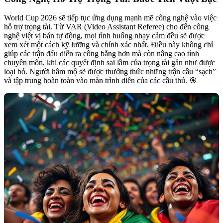
World Cup 2026 sẽ tiếp tục ứng dụng mạnh mẽ công nghệ vào việc
hỗ trợ trọng tài. Từ VAR (Video Assistant Referee) cho đến công
nghệ việt vị bán tự động, mọi tình huống nhạy cảm đều sẽ được
xem xét một cách kỹ lưỡng và chính xác nhất. Điều này không chỉ
giúp các trận đấu diễn ra công bằng hơn mà còn nâng cao tính
chuyên môn, khi các quyết định sai lầm của trọng tài gần như được
loại bỏ. Người hâm mộ sẽ được thưởng thức những trận cầu “sạch”
và tập trung hoàn toàn vào màn trình diễn của các cầu thủ. 🎯