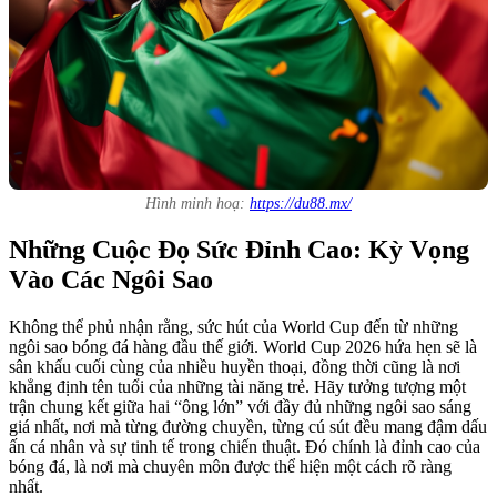
Hình minh hoạ:
https://du88.mx/
Những Cuộc Đọ Sức Đỉnh Cao: Kỳ Vọng
Vào Các Ngôi Sao
Không thể phủ nhận rằng, sức hút của World Cup đến từ những
ngôi sao bóng đá hàng đầu thế giới. World Cup 2026 hứa hẹn sẽ là
sân khấu cuối cùng của nhiều huyền thoại, đồng thời cũng là nơi
khẳng định tên tuổi của những tài năng trẻ. Hãy tưởng tượng một
trận chung kết giữa hai “ông lớn” với đầy đủ những ngôi sao sáng
giá nhất, nơi mà từng đường chuyền, từng cú sút đều mang đậm dấu
ấn cá nhân và sự tinh tế trong chiến thuật. Đó chính là đỉnh cao của
bóng đá, là nơi mà chuyên môn được thể hiện một cách rõ ràng
nhất.