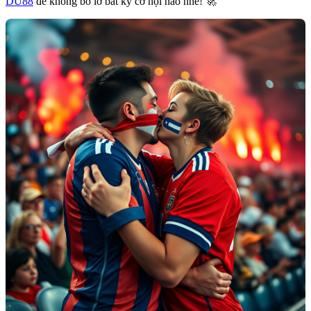
DU88
để không bỏ lỡ bất kỳ cơ hội nào nhé! 🚀