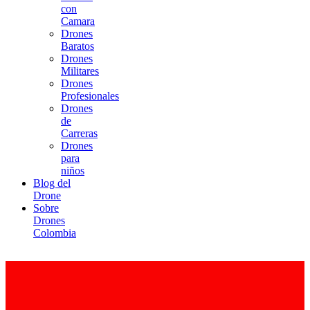
con
Camara
Drones
Baratos
Drones
Militares
Drones
Profesionales
Drones
de
Carreras
Drones
para
niños
Blog del
Drone
Sobre
Drones
Colombia