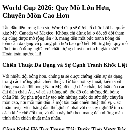
World Cup 2026: Quy Mô Lớn Hơn,
Chuyên Môn Cao Hơn
Lần đầu tiên trong lịch sử, World Cup sẽ được tổ chức bởi ba quốc
gia: Mỹ, Canada và Mexico. Không chỉ dừng lại ở đó, số đội tham
dự cũng được mở rộng lên 48, mang đến một bức tranh bóng đá
toàn cầu đa dạng và phong phú hơn bao giờ hết. Nhưng liệu quy mô
lớn hơn có đồng nghĩa với chất lượng chuyên môn bị giảm sút?
Hoàn toàn ngược lại!
Chiến Thuật Đa Dạng và Sự Cạnh Tranh Khốc Liệt
Với nhiều đội bóng hơn, chúng ta sẽ được chứng kiến sự đa dạng
trong các trường phái chiến thuật. Từ lối chơi kỹ thuật, kiểm soát
bóng của các đội bóng Nam Mỹ, đến sự chắc chắn, kỷ luật của các
đại diện châu Âu, và cả sự bùng nổ, tốc độ của những đội bóng
châu Phi. Sự pha trộn này tạo nên những cuộc đọ sức đầy chuyên
môn cao, nơi mỗi trận đấu là một bài toán chiến thuật thú vị. Các
huấn luyện viên hàng đầu thế giới sẽ phải vắt óc suy nghĩ để tìm ra
cách khắc chế đối thủ, và điều này hứa hẹn mang đến những màn
trình diễn chiến thuật mãn nhãn.
Công Nghệ Hỗ Trợ Trọng Tài: Bước Tiến Vượt Bậc