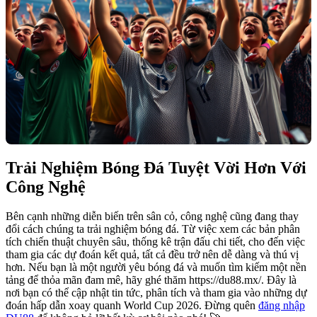
Trải Nghiệm Bóng Đá Tuyệt Vời Hơn Với
Công Nghệ
Bên cạnh những diễn biến trên sân cỏ, công nghệ cũng đang thay
đổi cách chúng ta trải nghiệm bóng đá. Từ việc xem các bản phân
tích chiến thuật chuyên sâu, thống kê trận đấu chi tiết, cho đến việc
tham gia các dự đoán kết quả, tất cả đều trở nên dễ dàng và thú vị
hơn. Nếu bạn là một người yêu bóng đá và muốn tìm kiếm một nền
tảng để thỏa mãn đam mê, hãy ghé thăm https://du88.mx/. Đây là
nơi bạn có thể cập nhật tin tức, phân tích và tham gia vào những dự
đoán hấp dẫn xoay quanh World Cup 2026. Đừng quên
đăng nhập