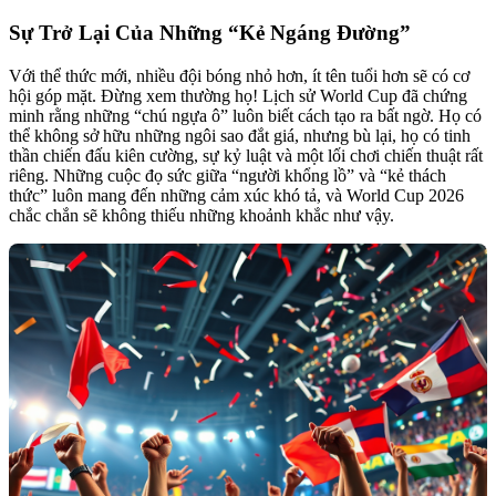
Sự Trở Lại Của Những “Kẻ Ngáng Đường”
Với thể thức mới, nhiều đội bóng nhỏ hơn, ít tên tuổi hơn sẽ có cơ
hội góp mặt. Đừng xem thường họ! Lịch sử World Cup đã chứng
minh rằng những “chú ngựa ô” luôn biết cách tạo ra bất ngờ. Họ có
thể không sở hữu những ngôi sao đắt giá, nhưng bù lại, họ có tinh
thần chiến đấu kiên cường, sự kỷ luật và một lối chơi chiến thuật rất
riêng. Những cuộc đọ sức giữa “người khổng lồ” và “kẻ thách
thức” luôn mang đến những cảm xúc khó tả, và World Cup 2026
chắc chắn sẽ không thiếu những khoảnh khắc như vậy.