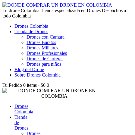
lucky jet kz
Tu drone Colombia
1win az
pin up
1win
lucky jet live
1vin casino
4rabet login bangladesh
snai casino it
1win
Tienda especializada en Drones Despachos a
todo Colombia
Drones Colombia
Tienda de Drones
Drones con Camara
Drones Baratos
Drones Militares
Drones Profesionales
Drones de Carreras
Drones para niños
Blog del Drone
Sobre Drones Colombia
Tu Pedido
0 items
-
$0
0
Drones
Colombia
Tienda
de
Drones
Drones