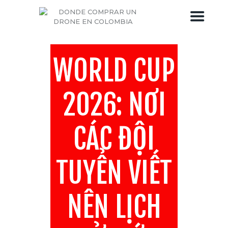
WORLD CUP
DRONES COLOMBIA
TIENDA DE DRONES
2026: NƠI
BLOG DEL DRONE
SOBRE DRONES COLOMBIA
CÁC ĐỘI
TUYỂN VIẾT
NÊN LỊCH