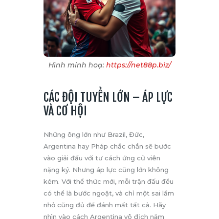
Hình minh hoạ:
https://net88p.biz/
CÁC ĐỘI TUYỂN LỚN – ÁP LỰC
VÀ CƠ HỘI
Những ông lớn như Brazil, Đức,
Argentina hay Pháp chắc chắn sẽ bước
vào giải đấu với tư cách ứng cử viên
nặng ký. Nhưng áp lực cũng lớn không
kém. Với thể thức mới, mỗi trận đấu đều
có thể là bước ngoặt, và chỉ một sai lầm
nhỏ cũng đủ để đánh mất tất cả. Hãy
nhìn vào cách Argentina vô địch năm