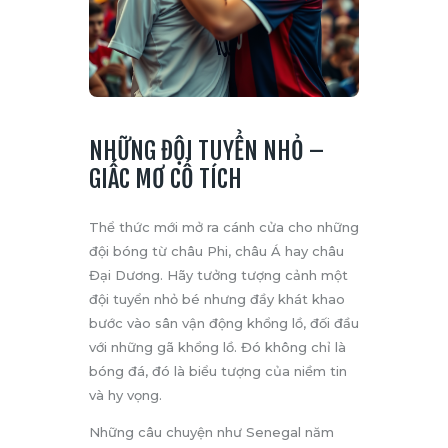
NHỮNG ĐỘI TUYỂN NHỎ –
GIẤC MƠ CỔ TÍCH
Thể thức mới mở ra cánh cửa cho những
đội bóng từ châu Phi, châu Á hay châu
Đại Dương. Hãy tưởng tượng cảnh một
đội tuyển nhỏ bé nhưng đầy khát khao
bước vào sân vận động khổng lồ, đối đầu
với những gã khổng lồ. Đó không chỉ là
bóng đá, đó là biểu tượng của niềm tin
và hy vọng.
Những câu chuyện như Senegal năm