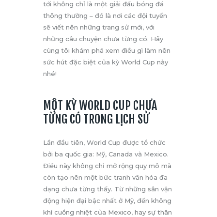
tới không chỉ là một giải đấu bóng đá
thông thường – đó là nơi các đội tuyển
sẽ viết nên những trang sử mới, với
những câu chuyện chưa từng có. Hãy
cùng tôi khám phá xem điều gì làm nên
sức hút đặc biệt của kỳ World Cup này
nhé!
MỘT KỲ WORLD CUP CHƯA
TỪNG CÓ TRONG LỊCH SỬ
Lần đầu tiên, World Cup được tổ chức
bởi ba quốc gia: Mỹ, Canada và Mexico.
Điều này không chỉ mở rộng quy mô mà
còn tạo nên một bức tranh văn hóa đa
dạng chưa từng thấy. Từ những sân vận
động hiện đại bậc nhất ở Mỹ, đến không
khí cuồng nhiệt của Mexico, hay sự thân