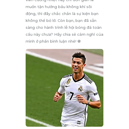
muốn tận hưởng bầu không khí sôi
động, thì đây chắc chắn là sự kiện bạn
không thể bỏ lỡ. Còn bạn, bạn đã sẵn
sàng cho hành trình lễ hội bóng đá toàn
cầu này chưa? Hãy chia sẻ cảm nghĩ của
mình ở phần bình luận nhé! ⚽️