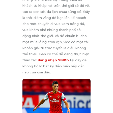
khách từ khắp nơi trên thế giới sẽ đổ về,
tạo ra cơn sốt du lịch chưa từng có. Đây
là thời điểm vàng để bạn lên kế hoạch
cho một chuyến đi vừa xem bóng đá,
vừa khám phá những thành phố sôi
động nhất thế giới. Và để chuẩn bị cho
một mùa lễ hội trọn vẹn, việc có một tài
khoản giải trí trực tuyến là điều không
thể thiếu. Bạn có thể dễ dàng thực hiện
thao tác
đăng nhập SIN88
tại đây để
không bỏ lỡ bất kỳ diễn biến hấp dẫn
nào của giải đấu.