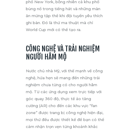
phố New York, bỗng nhiên cả khu phố
bùng nổ trong tiếng hát và những màn
ăn mừng tập thể khi đội tuyển yêu thích
ghi bàn. Đó là thứ ma thuật mà chỉ
World Cup mới có thể tạo ra.
CÔNG NGHỆ VÀ TRẢI NGHIỆM
NGƯỜI HÂM MỘ
Nước chủ nhà Mỹ, với thế mạnh về công
nghệ, hứa hẹn sẽ mang đến những trải
nghiệm chưa từng có cho người hâm
mộ. Từ các ứng dụng xem trực tiếp với
góc quay 360 độ, thực tế ảo tăng
cường (AR) cho đến các khu vực “fan
zone” được trang bị công nghệ hiện đại,
mọi thứ đều được thiết kế để bạn có thể
cảm nhận trọn vẹn từng khoảnh khắc