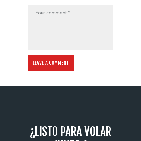
¿LISTO PARA VOLAR