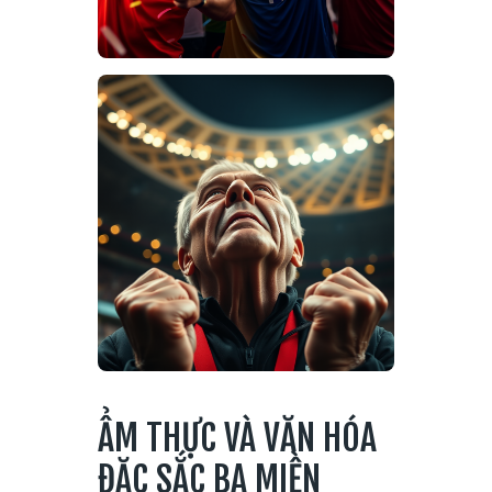
ẨM THỰC VÀ VĂN HÓA
ĐẶC SẮC BA MIỀN