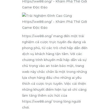
https://we88.ong/ mang đến một trải
nghiệm cá cược trực tuyến đa dạng và
phong phú, từ các trò chơi hấp dẫn đến
dịch vụ khách hàng tận tâm. Với các
chương trình khuyến mãi hấp dẫn và sự
chú trọng vào an toàn bảo mật, trang
web này chắc chắn là một trong những
lựa chọn hàng đầu cho những ai yêu
thích cá cược trực tuyến. Việc cải thiện
những khuyết điểm hiện tại sẽ chỉ càng
làm tăng thêm sức hút của
https://we88.ong/ trong lòng người
chơi.