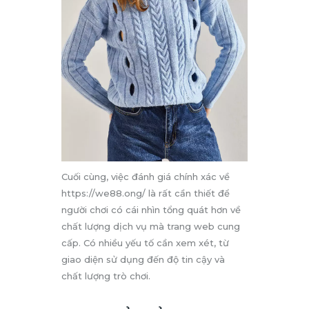
Cuối cùng, việc đánh giá chính xác về
https://we88.ong/ là rất cần thiết để
người chơi có cái nhìn tổng quát hơn về
chất lượng dịch vụ mà trang web cung
cấp. Có nhiều yếu tố cần xem xét, từ
giao diện sử dụng đến độ tin cậy và
chất lượng trò chơi.