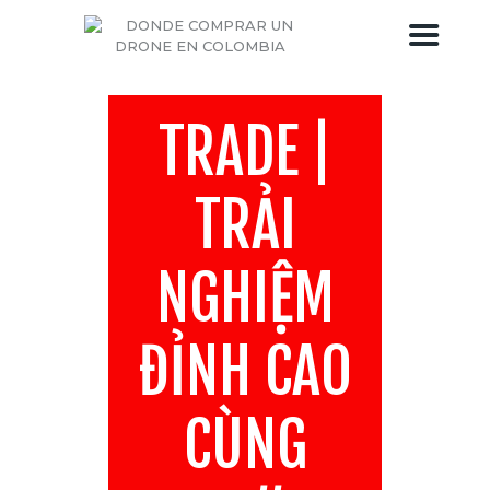
TRADE |
DRONES COLOMBIA
TIENDA DE DRONES
TRẢI
BLOG DEL DRONE
SOBRE DRONES COLOMBIA
NGHIỆM
ĐỈNH CAO
CÙNG