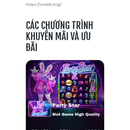
https://we88.ong/.
CÁC CHƯƠNG TRÌNH
KHUYẾN MÃI VÀ ƯU
ĐÃI