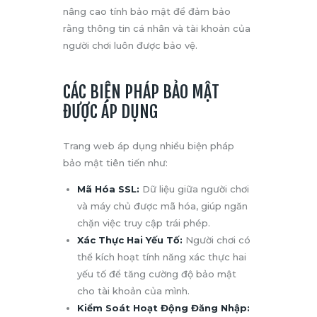
nâng cao tính bảo mật để đảm bảo
rằng thông tin cá nhân và tài khoản của
người chơi luôn được bảo vệ.
CÁC BIỆN PHÁP BẢO MẬT
ĐƯỢC ÁP DỤNG
Trang web áp dụng nhiều biện pháp
bảo mật tiên tiến như:
Mã Hóa SSL:
Dữ liệu giữa người chơi
và máy chủ được mã hóa, giúp ngăn
chặn việc truy cập trái phép.
Xác Thực Hai Yếu Tố:
Người chơi có
thể kích hoạt tính năng xác thực hai
yếu tố để tăng cường độ bảo mật
cho tài khoản của mình.
Kiểm Soát Hoạt Động Đăng Nhập: