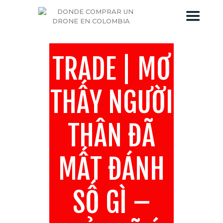
TRADE | MƠ
DRONES COLOMBIA
TIENDA DE DRONES
THẤY NGƯỜI
BLOG DEL DRONE
SOBRE DRONES COLOMBIA
THÂN ĐÃ
MẤT ĐÁNH
SỐ GÌ –