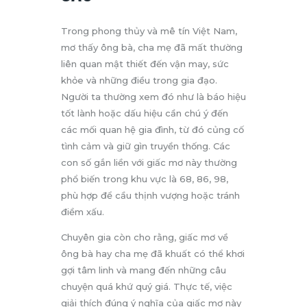
Trong phong thủy và mê tín Việt Nam,
mơ thấy ông bà, cha mẹ đã mất thường
liên quan mật thiết đến vận may, sức
khỏe và những điều trong gia đạo.
Người ta thường xem đó như là báo hiệu
tốt lành hoặc dấu hiệu cần chú ý đến
các mối quan hệ gia đình, từ đó củng cố
tình cảm và giữ gìn truyền thống. Các
con số gắn liền với giấc mơ này thường
phổ biến trong khu vực là 68, 86, 98,
phù hợp để cầu thịnh vượng hoặc tránh
điềm xấu.
Chuyên gia còn cho rằng, giấc mơ về
ông bà hay cha mẹ đã khuất có thể khơi
gợi tâm linh và mang đến những câu
chuyện quá khứ quý giá. Thực tế, việc
giải thích đúng ý nghĩa của giấc mơ này