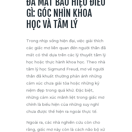
ĐÃ MẤT BÁO HIỆU ĐIỀU
GÌ: GÓC NHÌN KHOA
HỌC VÀ TÂM LÝ
Trong nhịp sống hiện đại, việc giải thích
các giấc mơ liên quan đến người thân đã
mất có thể dựa trên các lý thuyết tâm lý
học hoặc thực hành khoa học. Theo nhà
tâm lý học Sigmund Freud, mơ về người
thân đã khuất thường phản ánh những
cảm xúc chưa giải tỏa hoặc những kỷ
niệm đẹp trong quá khứ. Đặc biệt,
những cảm xúc mãnh liệt trong giấc mơ
chính là biểu hiện của những suy nghĩ
chưa được thể hiện ra ngoài thực tế.
Ngoài ra, các nhà nghiên cứu còn cho
rằng, giấc mơ này còn là cách não bộ xử