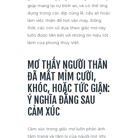
giúp mang lại sự bình an, và có thể ứng
dụng trong các dịp cúng lễ, cầu an hoặc
làm việc thiện để hút vận may. Đồng
thời, các con số dựa theo giấc mơ này
luôn được liên kết với những tín hiệu tốt
lành của phong thủy Việt.
MƠ THẤY NGƯỜI THÂN
ĐÃ MẤT MỈM CƯỜI,
KHÓC, HOẶC TỨC GIẬN:
Ý NGHĨA ĐẰNG SAU
CẢM XÚC
Cảm xúc trong giấc mơ luôn phản ánh
tâm trạng và tâm lý của người mơ. Khi