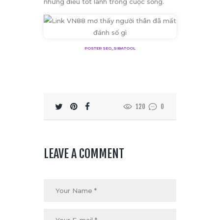
những điều tốt lành trong cuộc sống.
POSTER SEO_SIBATOOL
120
0
LEAVE A COMMENT