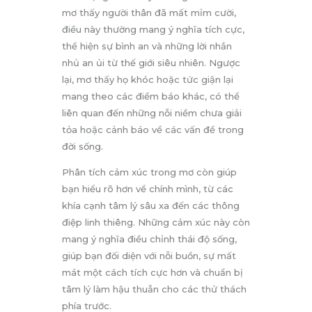
mơ thấy người thân đã mất mỉm cười,
điều này thường mang ý nghĩa tích cực,
thể hiện sự bình an và những lời nhắn
nhủ an ủi từ thế giới siêu nhiên. Ngược
lại, mơ thấy họ khóc hoặc tức giận lại
mang theo các điềm báo khác, có thể
liên quan đến những nỗi niềm chưa giải
tỏa hoặc cảnh báo về các vấn đề trong
đời sống.
Phân tích cảm xúc trong mơ còn giúp
bạn hiểu rõ hơn về chính mình, từ các
khía cạnh tâm lý sâu xa đến các thông
điệp linh thiêng. Những cảm xúc này còn
mang ý nghĩa điều chỉnh thái độ sống,
giúp bạn đối diện với nỗi buồn, sự mất
mát một cách tích cực hơn và chuẩn bị
tâm lý làm hậu thuẫn cho các thử thách
phía trước.