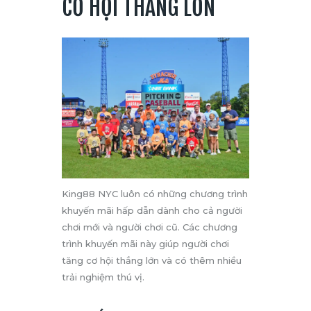
CƠ HỘI THẮNG LỚN
King88 NYC luôn có những chương trình
khuyến mãi hấp dẫn dành cho cả người
chơi mới và người chơi cũ. Các chương
trình khuyến mãi này giúp người chơi
tăng cơ hội thắng lớn và có thêm nhiều
trải nghiệm thú vị.