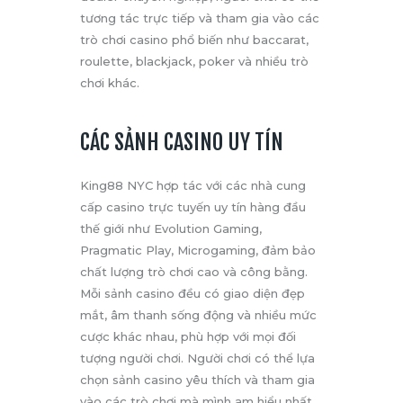
tương tác trực tiếp và tham gia vào các
trò chơi casino phổ biến như baccarat,
roulette, blackjack, poker và nhiều trò
chơi khác.
CÁC SẢNH CASINO UY TÍN
King88 NYC hợp tác với các nhà cung
cấp casino trực tuyến uy tín hàng đầu
thế giới như Evolution Gaming,
Pragmatic Play, Microgaming, đảm bảo
chất lượng trò chơi cao và công bằng.
Mỗi sảnh casino đều có giao diện đẹp
mắt, âm thanh sống động và nhiều mức
cược khác nhau, phù hợp với mọi đối
tượng người chơi. Người chơi có thể lựa
chọn sảnh casino yêu thích và tham gia
vào các trò chơi mà mình am hiểu nhất.