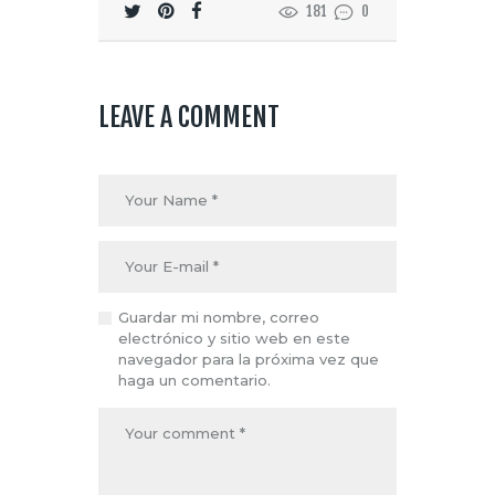
181
0
LEAVE A COMMENT
Guardar mi nombre, correo
electrónico y sitio web en este
navegador para la próxima vez que
haga un comentario.