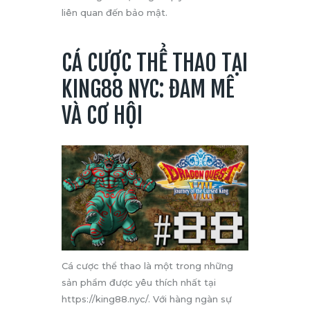
liên quan đến bảo mật.
CÁ CƯỢC THỂ THAO TẠI
KING88 NYC: ĐAM MÊ
VÀ CƠ HỘI
Cá cược thể thao là một trong những
sản phẩm được yêu thích nhất tại
https://king88.nyc/. Với hàng ngàn sự