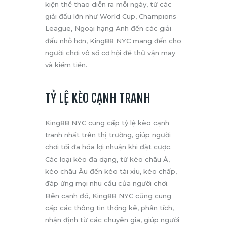
kiện thể thao diễn ra mỗi ngày, từ các
giải đấu lớn như World Cup, Champions
League, Ngoại hạng Anh đến các giải
đấu nhỏ hơn, King88 NYC mang đến cho
người chơi vô số cơ hội để thử vận may
và kiếm tiền.
TỶ LỆ KÈO CẠNH TRANH
King88 NYC cung cấp tỷ lệ kèo cạnh
tranh nhất trên thị trường, giúp người
chơi tối đa hóa lợi nhuận khi đặt cược.
Các loại kèo đa dạng, từ kèo châu Á,
kèo châu Âu đến kèo tài xỉu, kèo chấp,
đáp ứng mọi nhu cầu của người chơi.
Bên cạnh đó, King88 NYC cũng cung
cấp các thông tin thống kê, phân tích,
nhận định từ các chuyên gia, giúp người