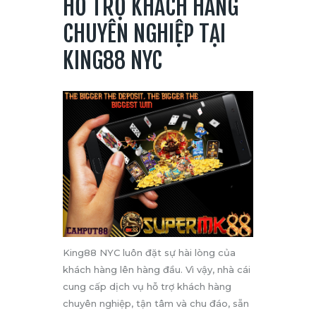
HỖ TRỢ KHÁCH HÀNG
CHUYÊN NGHIỆP TẠI
KING88 NYC
King88 NYC luôn đặt sự hài lòng của
khách hàng lên hàng đầu. Vì vậy, nhà cái
cung cấp dịch vụ hỗ trợ khách hàng
chuyên nghiệp, tận tâm và chu đáo, sẵn