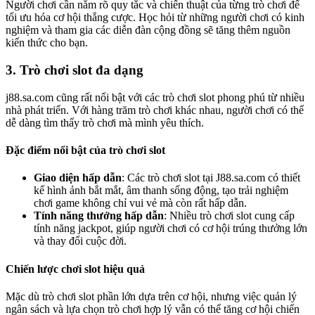
Người chơi cần nắm rõ quy tắc và chiến thuật của từng trò chơi để
tối ưu hóa cơ hội thắng cược. Học hỏi từ những người chơi có kinh
nghiệm và tham gia các diễn đàn cộng đồng sẽ tăng thêm nguồn
kiến thức cho bạn.
3. Trò chơi slot đa dạng
j88.sa.com cũng rất nổi bật với các trò chơi slot phong phú từ nhiều
nhà phát triển. Với hàng trăm trò chơi khác nhau, người chơi có thể
dễ dàng tìm thấy trò chơi mà mình yêu thích.
Đặc điểm nổi bật của trò chơi slot
Giao diện hấp dẫn
: Các trò chơi slot tại J88.sa.com có thiết
kế hình ảnh bắt mắt, âm thanh sống động, tạo trải nghiệm
chơi game không chỉ vui vẻ mà còn rất hấp dẫn.
Tính năng thưởng hấp dẫn
: Nhiều trò chơi slot cung cấp
tính năng jackpot, giúp người chơi có cơ hội trúng thưởng lớn
và thay đổi cuộc đời.
Chiến lược chơi slot hiệu quả
Mặc dù trò chơi slot phần lớn dựa trên cơ hội, nhưng việc quản lý
ngân sách và lựa chọn trò chơi hợp lý vẫn có thể tăng cơ hội chiến