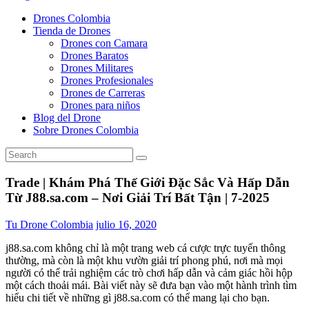
Drones Colombia
Tienda de Drones
Drones con Camara
Drones Baratos
Drones Militares
Drones Profesionales
Drones de Carreras
Drones para niños
Blog del Drone
Sobre Drones Colombia
Trade | Khám Phá Thế Giới Đặc Sắc Và Hấp Dẫn
Từ J88.sa.com – Nơi Giải Trí Bất Tận | 7-2025
Tu Drone Colombia
julio 16, 2020
j88.sa.com không chỉ là một trang web cá cược trực tuyến thông
thường, mà còn là một khu vườn giải trí phong phú, nơi mà mọi
người có thể trải nghiệm các trò chơi hấp dẫn và cảm giác hồi hộp
một cách thoải mái. Bài viết này sẽ đưa bạn vào một hành trình tìm
hiểu chi tiết về những gì j88.sa.com có thể mang lại cho bạn.