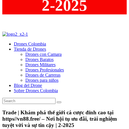
2-2025
Drones Colombia
Tienda de Drones
Drones con Camara
Drones Baratos
Drones Militares
Drones Profesionales
Drones de Carreras
Drones para niños
Blog del Drone
Sobre Drones Colombia
Trade | Khám phá thế giới cá cược đỉnh cao tại
https//vn88.free/ – Nơi hội tụ ưu đãi, trải nghiệm
tuyệt vời và sự tin cậy | 2-2025