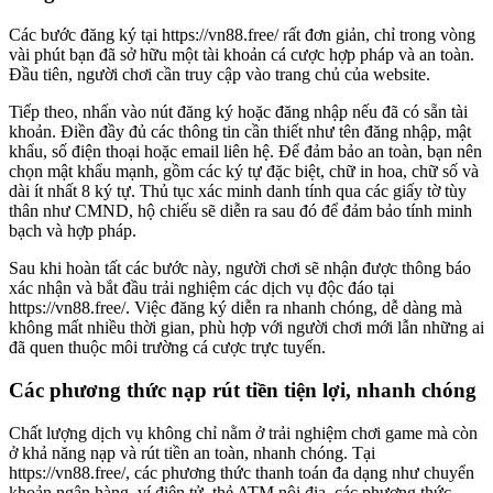
Các bước đăng ký tại https://vn88.free/ rất đơn giản, chỉ trong vòng
vài phút bạn đã sở hữu một tài khoản cá cược hợp pháp và an toàn.
Đầu tiên, người chơi cần truy cập vào trang chủ của website.
Tiếp theo, nhấn vào nút đăng ký hoặc đăng nhập nếu đã có sẵn tài
khoản. Điền đầy đủ các thông tin cần thiết như tên đăng nhập, mật
khẩu, số điện thoại hoặc email liên hệ. Để đảm bảo an toàn, bạn nên
chọn mật khẩu mạnh, gồm các ký tự đặc biệt, chữ in hoa, chữ số và
dài ít nhất 8 ký tự. Thủ tục xác minh danh tính qua các giấy tờ tùy
thân như CMND, hộ chiếu sẽ diễn ra sau đó để đảm bảo tính minh
bạch và hợp pháp.
Sau khi hoàn tất các bước này, người chơi sẽ nhận được thông báo
xác nhận và bắt đầu trải nghiệm các dịch vụ độc đáo tại
https://vn88.free/. Việc đăng ký diễn ra nhanh chóng, dễ dàng mà
không mất nhiều thời gian, phù hợp với người chơi mới lẫn những ai
đã quen thuộc môi trường cá cược trực tuyến.
Các phương thức nạp rút tiền tiện lợi, nhanh chóng
Chất lượng dịch vụ không chỉ nằm ở trải nghiệm chơi game mà còn
ở khả năng nạp và rút tiền an toàn, nhanh chóng. Tại
https://vn88.free/, các phương thức thanh toán đa dạng như chuyển
khoản ngân hàng, ví điện tử, thẻ ATM nội địa, các phương thức