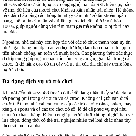
https://vn88.free/ sử dụng các công nghệ mã hóa SSL hiện đại, bảo
vệ mọi dữ liệu của người chơi khỏi sự xâm nhập trái phép. Hệ thống
này đảm bảo rằng các thông tin nhạy cảm như số tài khoản ngân
hàng, thông tin cá nhân và dữ liệu giao dịch đều được mã hóa
100%, giúp người dùng yên tâm tham gia mà không lo bị rò rỉ hay
lừa đảo.
Ngoài ra, nhà cái này còn hợp tác với các tổ chức thanh toán uy tín
như ngân hàng nội địa, các ví điện tử lớn, đảm bảo quá trình nạp rút
tiền nhanh chóng, an toàn và minh bạch. Các phương thức xác thực
đa lớp cũng giúp ngăn chặn các hành vi gian lận, gian lận trong cá
cược, từ đó nâng cao độ tin cậy và uy tín của địa chỉ này trong lòng
người chơi.
Đa dạng dịch vụ và trò chơi
Khi nói đến https://vn88.free/, có thể dễ dàng nhận thấy sự đa dạng
và phong phú trong các dịch vụ cá cược. Không chỉ giới hạn ở cá
cược thể thao, nhà cái còn cung cấp các trò chơi casino, poker, máy
xèng, e-sports và cả các trò chơi xổ số, lô đề để phục vụ mọi nhu
cầu của khách hàng. Điều này giúp người chơi không bị giới hạn về
lựa chọn, đồng thời có thể trải nghiệm nhiều thể loại khác nhau tùy
theo sở thích cá nhân.
Các trò chơi đều được cập nhật liên tục, đảm bảo tính mới mẻ, hấp