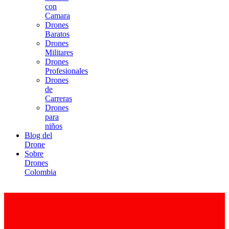
con
Camara
Drones
Baratos
Drones
Militares
Drones
Profesionales
Drones
de
Carreras
Drones
para
niños
Blog del
Drone
Sobre
Drones
Colombia