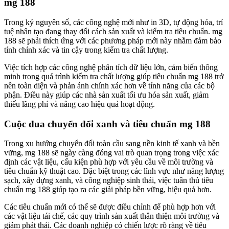
mg 188
Trong kỷ nguyên số, các công nghệ mới như in 3D, tự động hóa, trí
tuệ nhân tạo đang thay đổi cách sản xuất và kiểm tra tiêu chuẩn. mg
188 sẽ phải thích ứng với các phương pháp mới này nhằm đảm bảo
tính chính xác và tin cậy trong kiểm tra chất lượng.
Việc tích hợp các công nghệ phân tích dữ liệu lớn, cảm biến thông
minh trong quá trình kiểm tra chất lượng giúp tiêu chuẩn mg 188 trở
nên toàn diện và phản ánh chính xác hơn về tính năng của các bộ
phận. Điều này giúp các nhà sản xuất tối ưu hóa sản xuất, giảm
thiểu lãng phí và nâng cao hiệu quả hoạt động.
Cuộc đua chuyển đổi xanh và tiêu chuẩn mg 188
Trong xu hướng chuyển đổi toàn cầu sang nền kinh tế xanh và bền
vững, mg 188 sẽ ngày càng đóng vai trò quan trọng trong việc xác
định các vật liệu, cấu kiện phù hợp với yêu cầu về môi trường và
tiêu chuẩn kỹ thuật cao. Đặc biệt trong các lĩnh vực như năng lượng
sạch, xây dựng xanh, và công nghiệp sinh thái, việc tuân thủ tiêu
chuẩn mg 188 giúp tạo ra các giải pháp bền vững, hiệu quả hơn.
Các tiêu chuẩn mới có thể sẽ được điều chỉnh để phù hợp hơn với
các vật liệu tái chế, các quy trình sản xuất thân thiện môi trường và
giảm phát thải. Các doanh nghiệp có chiến lược rõ ràng về tiêu