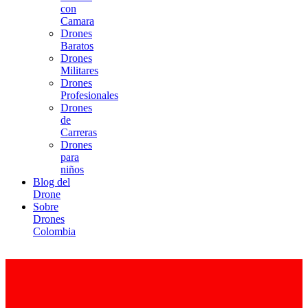
con
Camara
Drones
Baratos
Drones
Militares
Drones
Profesionales
Drones
de
Carreras
Drones
para
niños
Blog del
Drone
Sobre
Drones
Colombia