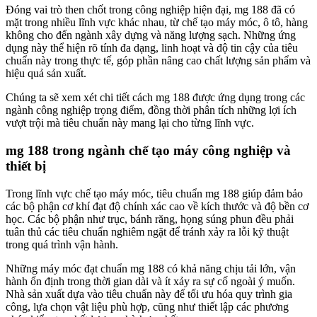
Đóng vai trò then chốt trong công nghiệp hiện đại, mg 188 đã có
mặt trong nhiều lĩnh vực khác nhau, từ chế tạo máy móc, ô tô, hàng
không cho đến ngành xây dựng và năng lượng sạch. Những ứng
dụng này thể hiện rõ tính đa dạng, linh hoạt và độ tin cậy của tiêu
chuẩn này trong thực tế, góp phần nâng cao chất lượng sản phẩm và
hiệu quả sản xuất.
Chúng ta sẽ xem xét chi tiết cách mg 188 được ứng dụng trong các
ngành công nghiệp trọng điểm, đồng thời phân tích những lợi ích
vượt trội mà tiêu chuẩn này mang lại cho từng lĩnh vực.
mg 188 trong ngành chế tạo máy công nghiệp và
thiết bị
Trong lĩnh vực chế tạo máy móc, tiêu chuẩn mg 188 giúp đảm bảo
các bộ phận cơ khí đạt độ chính xác cao về kích thước và độ bền cơ
học. Các bộ phận như trục, bánh răng, họng súng phun đều phải
tuân thủ các tiêu chuẩn nghiêm ngặt để tránh xảy ra lỗi kỹ thuật
trong quá trình vận hành.
Những máy móc đạt chuẩn mg 188 có khả năng chịu tải lớn, vận
hành ổn định trong thời gian dài và ít xảy ra sự cố ngoài ý muốn.
Nhà sản xuất dựa vào tiêu chuẩn này để tối ưu hóa quy trình gia
công, lựa chọn vật liệu phù hợp, cũng như thiết lập các phương