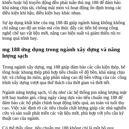
khiển hoặc bộ truyền động đều phải tuân thủ mg 188 để đảm bảo
khả năng chịu tải, chống mài mòn và hoạt động ổn định trong các
điều kiện khí hậu, điều kiện bay khác nhau.
Sự áp dụng khắt khe của mg 188 đã giúp ngành hàng không không
chỉ nâng cao độ an toàn mà còn thúc đẩy các tiến bộ trong công
nghệ chế tạo vật liệu mới, nâng cao hiệu suất và giảm thiểu rủi ro
trong quá trình bay.
mg 188 ứng dụng trong ngành xây dựng và năng
lượng sạch
Trong ngành xây dựng, mg 188 giúp đảm bảo các cấu kiện thép, bê
tông hoặc khung thép phù hợp tiêu chuẩn về độ bền, khả năng chịu
lực và chống ăn mòn, góp phần nâng cao độ bền vững của các công
trình xây dựng vượt qua thử thách của thời gian và thời tiết.
Ngành năng lượng sạch, ví dụ như các hệ thống pin năng lượng mặt
trời hay tuabin gió, cũng ngày càng dựa vào tiêu chuẩn mg 188 để
đảm bảo các bộ phận chính hoạt động hiệu quả, an toàn và tuổi thọ
cao. Việc xác định rõ các tiêu chuẩn chất lượng giúp các nhà nghiên
cứu và sản xuất phát triển các vật liệu mới, phù hợp với yêu cầu kỹ
thuật cao của ngành.
Có thể thấy rằng, tiêu chuẩn mg 188 không chỉ là một bộ quy