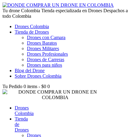
lucky jet kz
Tu drone Colombia
1win az
pin up
1win
lucky jet live
1vin casino
4rabet login bangladesh
snai casino it
1win
Tienda especializada en Drones Despachos a
todo Colombia
Drones Colombia
Tienda de Drones
Drones con Camara
Drones Baratos
Drones Militares
Drones Profesionales
Drones de Carreras
Drones para niños
Blog del Drone
Sobre Drones Colombia
Tu Pedido
0 items
-
$0
0
Drones
Colombia
Tienda
de
Drones
Drones