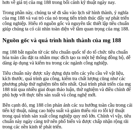
hơn về giá trị của mg 188 trong bối cảnh kỹ thuật ngày nay.
Trong phần này, chúng ta sẽ đi sâu vào lịch sử hình thành, ý nghĩa
của mg 188 và vai trò của nó trong tiến trình thúc đẩy sự phát triển
công nghiệp. Hiểu rõ nguồn gốc và nguyên tắc thiết lập tiêu chuẩn
giúp chúng ta có cái nhìn toàn diện về tầm quan trọng của mg 188.
Nguồn gốc và quá trình hình thành của mg 188
mg 188 bắt nguồn từ các tiêu chuẩn quốc tế do tổ chức tiêu chuẩn
hóa toàn cầu đặt ra nhằm mục đích tạo ra một hệ thống đồng bộ, dễ
dàng áp dụng và kiểm tra trong các ngành công nghiệp.
Tiêu chuẩn này được xây dựng dựa trên các yêu cầu về vật liệu,
kích thước, quá trình gia công, kiểm tra chất lượng cũng như các
phương pháp thử nghiệm tiên tiến nhất. Quá trình phát triển của mg
188 trải qua nhiều giai đoạn thảo luận, thử nghiệm và điều chỉnh để
phù hợp với thực tiễn sản xuất và công nghệ mới.
Bên cạnh đó, mg 188 còn phản ánh các xu hướng toàn cầu trong cải
tiến kỹ thuật, nâng cao hiệu suất và giảm thiểu rủi ro lỗi kỹ thuật
trong quá trình sản xuất công nghiệp quy mô lớn. Chính vì vậy, tiêu
chuẩn này ngày càng trở nên phổ biến và được chấp nhận rộng rãi
trong các nền kinh tế phát triển.