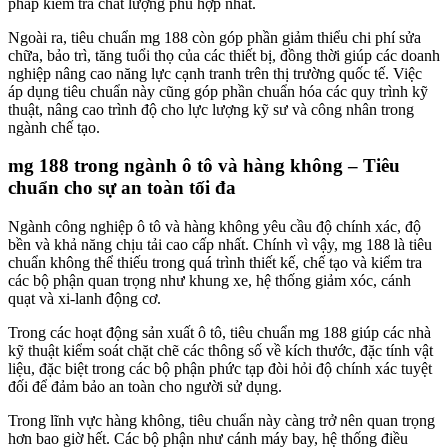
pháp kiểm tra chất lượng phù hợp nhất.
Ngoài ra, tiêu chuẩn mg 188 còn góp phần giảm thiểu chi phí sửa
chữa, bảo trì, tăng tuổi thọ của các thiết bị, đồng thời giúp các doanh
nghiệp nâng cao năng lực cạnh tranh trên thị trường quốc tế. Việc
áp dụng tiêu chuẩn này cũng góp phần chuẩn hóa các quy trình kỹ
thuật, nâng cao trình độ cho lực lượng kỹ sư và công nhân trong
ngành chế tạo.
mg 188 trong ngành ô tô và hàng không – Tiêu
chuẩn cho sự an toàn tối đa
Ngành công nghiệp ô tô và hàng không yêu cầu độ chính xác, độ
bền và khả năng chịu tải cao cấp nhất. Chính vì vậy, mg 188 là tiêu
chuẩn không thể thiếu trong quá trình thiết kế, chế tạo và kiểm tra
các bộ phận quan trọng như khung xe, hệ thống giảm xóc, cánh
quạt và xi-lanh động cơ.
Trong các hoạt động sản xuất ô tô, tiêu chuẩn mg 188 giúp các nhà
kỹ thuật kiểm soát chặt chẽ các thông số về kích thước, đặc tính vật
liệu, đặc biệt trong các bộ phận phức tạp đòi hỏi độ chính xác tuyệt
đối để đảm bảo an toàn cho người sử dụng.
Trong lĩnh vực hàng không, tiêu chuẩn này càng trở nên quan trọng
hơn bao giờ hết. Các bộ phận như cánh máy bay, hệ thống điều