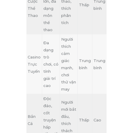
Cược
lớn, đa
thao,
Trung
Thấp
Thể
dạng
thích
bình
Thao
môn
phân
thể
tích
thao
Người
Đa
thích
dạng
cảm
Casino
trò
giác
Trung
Trung
Trực
chơi, có
mạnh,
bình
bình
Tuyến
tính
chơi
giải trí
thử vận
cao
may
Độc
Người
đáo,
mới bắt
cốt
Bắn
đầu,
truyện
Thấp
Cao
Cá
thích
hấp
thách