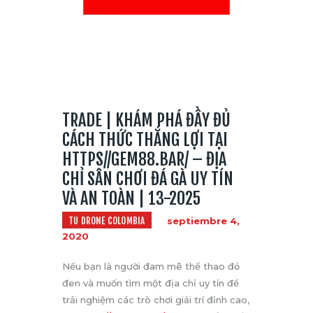
TRADE | KHÁM PHÁ ĐẦY ĐỦ
CÁCH THỨC THẮNG LỢI TẠI
HTTPS//GEM88.BAR/ – ĐỊA
CHỈ SÂN CHƠI ĐÁ GÀ UY TÍN
VÀ AN TOÀN | 13-2025
TU DRONE COLOMBIA
septiembre 4,
2020
Nếu bạn là người đam mê thể thao đỏ
đen và muốn tìm một địa chỉ uy tín để
trải nghiệm các trò chơi giải trí đỉnh cao,