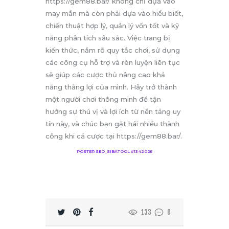
https://gem88.bar/ không chỉ dựa vào
may mắn mà còn phải dựa vào hiểu biết,
chiến thuật hợp lý, quản lý vốn tốt và kỹ
năng phân tích sâu sắc. Việc trang bị
kiến thức, nắm rõ quy tắc chơi, sử dụng
các công cụ hỗ trợ và rèn luyện liên tục
sẽ giúp các cược thủ nâng cao khả
năng thắng lợi của mình. Hãy trở thành
một người chơi thông minh để tận
hưởng sự thú vị và lợi ích từ nền tảng uy
tín này, và chúc bạn gặt hái nhiều thành
công khi cá cược tại https://gem88.bar/.
POSTER SEO_SIBATOOL #1342025
133
0