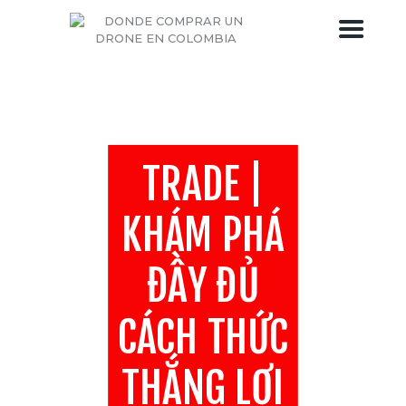
DRONES COLOMBIA
TIENDA DE DRONES
BLOG DEL DRONE
TRADE |
SOBRE DRONES COLOMBIA
KHÁM PHÁ
ĐẦY ĐỦ
CÁCH THỨC
THẮNG LỢI