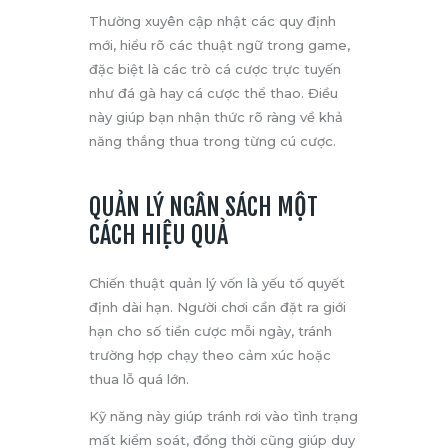
Thường xuyên cập nhật các quy định
mới, hiểu rõ các thuật ngữ trong game,
đặc biệt là các trò cá cược trực tuyến
như đá gà hay cá cược thể thao. Điều
này giúp bạn nhận thức rõ ràng về khả
năng thắng thua trong từng cú cược.
QUẢN LÝ NGÂN SÁCH MỘT
CÁCH HIỆU QUẢ
Chiến thuật quản lý vốn là yếu tố quyết
định dài hạn. Người chơi cần đặt ra giới
hạn cho số tiền cược mỗi ngày, tránh
trường hợp chạy theo cảm xúc hoặc
thua lỗ quá lớn.
Kỹ năng này giúp tránh rơi vào tình trạng
mất kiểm soát, đồng thời cũng giúp duy