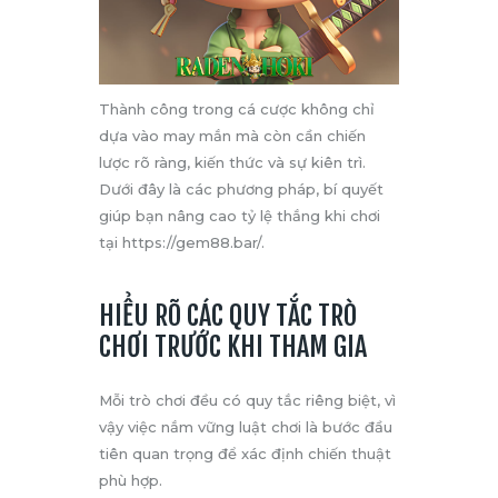
Thành công trong cá cược không chỉ
dựa vào may mắn mà còn cần chiến
lược rõ ràng, kiến thức và sự kiên trì.
Dưới đây là các phương pháp, bí quyết
giúp bạn nâng cao tỷ lệ thắng khi chơi
tại https://gem88.bar/.
HIỂU RÕ CÁC QUY TẮC TRÒ
CHƠI TRƯỚC KHI THAM GIA
Mỗi trò chơi đều có quy tắc riêng biệt, vì
vậy việc nắm vững luật chơi là bước đầu
tiên quan trọng để xác định chiến thuật
phù hợp.