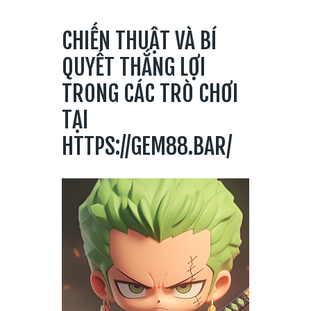
CHIẾN THUẬT VÀ BÍ
QUYẾT THẮNG LỢI
TRONG CÁC TRÒ CHƠI
TẠI
HTTPS://GEM88.BAR/