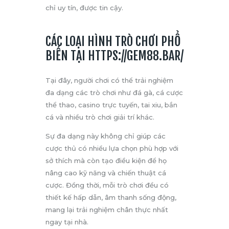
chỉ uy tín, được tin cậy.
CÁC LOẠI HÌNH TRÒ CHƠI PHỔ
BIẾN TẠI HTTPS://GEM88.BAR/
Tại đây, người chơi có thể trải nghiệm
đa dạng các trò chơi như đá gà, cá cược
thể thao, casino trực tuyến, tai xiu, bắn
cá và nhiều trò chơi giải trí khác.
Sự đa dạng này không chỉ giúp các
cược thủ có nhiều lựa chọn phù hợp với
sở thích mà còn tạo điều kiện để họ
nâng cao kỹ năng và chiến thuật cá
cược. Đồng thời, mỗi trò chơi đều có
thiết kế hấp dẫn, âm thanh sống động,
mang lại trải nghiệm chân thực nhất
ngay tại nhà.