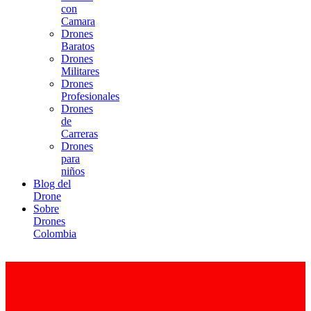
con
Camara
Drones
Baratos
Drones
Militares
Drones
Profesionales
Drones
de
Carreras
Drones
para
niños
Blog del
Drone
Sobre
Drones
Colombia