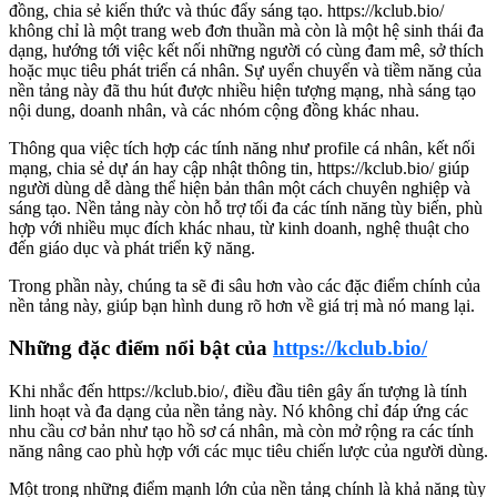
đồng, chia sẻ kiến thức và thúc đẩy sáng tạo. https://kclub.bio/
không chỉ là một trang web đơn thuần mà còn là một hệ sinh thái đa
dạng, hướng tới việc kết nối những người có cùng đam mê, sở thích
hoặc mục tiêu phát triển cá nhân. Sự uyển chuyển và tiềm năng của
nền tảng này đã thu hút được nhiều hiện tượng mạng, nhà sáng tạo
nội dung, doanh nhân, và các nhóm cộng đồng khác nhau.
Thông qua việc tích hợp các tính năng như profile cá nhân, kết nối
mạng, chia sẻ dự án hay cập nhật thông tin, https://kclub.bio/ giúp
người dùng dễ dàng thể hiện bản thân một cách chuyên nghiệp và
sáng tạo. Nền tảng này còn hỗ trợ tối đa các tính năng tùy biến, phù
hợp với nhiều mục đích khác nhau, từ kinh doanh, nghệ thuật cho
đến giáo dục và phát triển kỹ năng.
Trong phần này, chúng ta sẽ đi sâu hơn vào các đặc điểm chính của
nền tảng này, giúp bạn hình dung rõ hơn về giá trị mà nó mang lại.
Những đặc điểm nổi bật của
https://kclub.bio/
Khi nhắc đến https://kclub.bio/, điều đầu tiên gây ấn tượng là tính
linh hoạt và đa dạng của nền tảng này. Nó không chỉ đáp ứng các
nhu cầu cơ bản như tạo hồ sơ cá nhân, mà còn mở rộng ra các tính
năng nâng cao phù hợp với các mục tiêu chiến lược của người dùng.
Một trong những điểm mạnh lớn của nền tảng chính là khả năng tùy