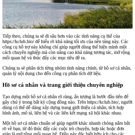
Tiếp theo, chúng ta sẽ đi sâu hơn vào các tính năng cụ thể của
https://kclub.bio/ để hiểu rõ khả năng tối ưu của nền tảng này. Các
công cụ hỗ trợ này không chỉ giúp người dùng thể hiện mình một
cách chuyên nghiệp mà còn nâng cao khả năng tương tác, mở rộng
mối quan hệ và thúc đẩy các mục tiêu đề ra.
Chúng ta sẽ phân tích từng nhóm tính năng chính, từ hồ sơ cá nhân,
quản lý nội dung cho đến công cụ phân tích dữ liệu.
Hồ sơ cá nhân và trang giới thiệu chuyên nghiệp
Tạo dựng một hồ sơ cá nhân rõ ràng, ấn tượng là bước đầu tiên để
gây chú ý trong bất kỳ cộng đồng nào. Trên https://kclub.bio/, người
dùng có thể dễ dàng xây dựng trang giới thiệu cá nhân, tích hợp
hình ảnh, mô tả, liên hệ và các liên kết mạng xã hội khác nhau.
Một hồ sơ cá nhân chuẩn sẽ giúp người khác nhanh chóng nắm bắt
rõ về bạn, từ đó thúc đẩy các cuộc trò chuyện, hợp tác hoặc đơn
giản là mở rộng mối quan hệ. Điều này đặc biệt hữu ích cho các