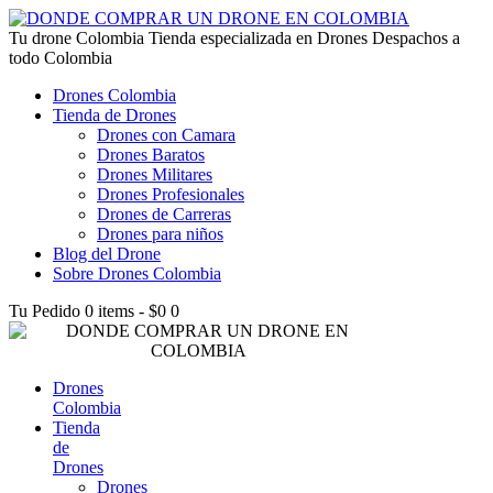
lucky jet kz
Tu drone Colombia
1win az
pin up
1win
lucky jet live
1vin casino
4rabet login bangladesh
snai casino it
1win
Tienda especializada en Drones Despachos a
todo Colombia
Drones Colombia
Tienda de Drones
Drones con Camara
Drones Baratos
Drones Militares
Drones Profesionales
Drones de Carreras
Drones para niños
Blog del Drone
Sobre Drones Colombia
Tu Pedido
0 items
-
$0
0
Drones
Colombia
Tienda
de
Drones
Drones