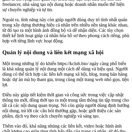
freelancer, nhà sáng tạo nội dung hoặc doanh nhân muốn thể hiện
sự chuyên nghiệp và tự tin.
Ngoài ra, tính năng này còn giúp người dùng duy trì tính nhất quán
trong xây dựng thương hiệu cá nhân trên nhiều nền tảng khác nhau,
từ đó tạo ra một hình ảnh đồng bộ và dễ nhận diện. Các tùy chọn
thiết kế linh hoạt giúp cá nhân hóa hồ sơ theo phong cách riêng, phù
hợp với từng lĩnh vực hoạt động.
Quản lý nội dung và liên kết mạng xã hội
Một trong những lý do khiến https://kclub.bio/ ngày càng phổ biến
là khả năng quản lý nội dung một cách dễ dàng và hiệu quả. Người
dùng có thể tích hợp các liên kết mạng xã hội, blog, trang bán hàng
hoặc dự án mà họ tham gia, trong cùng một trang web nhỏ gọn, tiện
lợi.
Điều này giúp tiết kiệm thời gian và công sức trong việc cập nhật
thông tin mới, đồng thời tạo ra một trung tâm thông tin tập trung cho
tất cả các nội dung quan trọng. Nó còn giúp người dùng định hướng
nội dung, trả lời các câu hỏi thường gặp, hoặc giới thiệu các sản
phẩm, dịch vụ theo cách chuyên nghiệp và sáng tạo.
Thêm vào đó, khả năng nhúng các liên kết, video hoặc hình ảnh
chất lượng cao giúp tăng tính hấp dẫn của trang cá nhân, từ đó thu