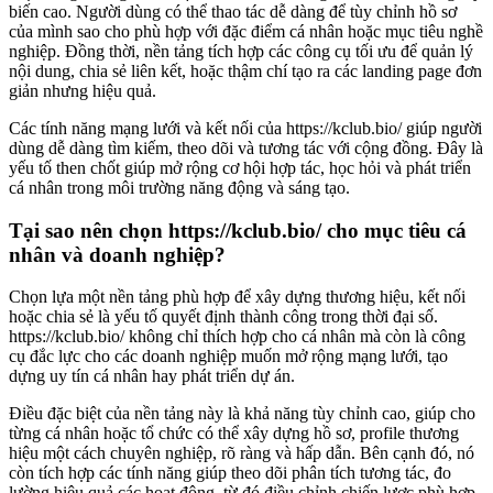
biến cao. Người dùng có thể thao tác dễ dàng để tùy chỉnh hồ sơ
của mình sao cho phù hợp với đặc điểm cá nhân hoặc mục tiêu nghề
nghiệp. Đồng thời, nền tảng tích hợp các công cụ tối ưu để quản lý
nội dung, chia sẻ liên kết, hoặc thậm chí tạo ra các landing page đơn
giản nhưng hiệu quả.
Các tính năng mạng lưới và kết nối của https://kclub.bio/ giúp người
dùng dễ dàng tìm kiếm, theo dõi và tương tác với cộng đồng. Đây là
yếu tố then chốt giúp mở rộng cơ hội hợp tác, học hỏi và phát triển
cá nhân trong môi trường năng động và sáng tạo.
Tại sao nên chọn https://kclub.bio/ cho mục tiêu cá
nhân và doanh nghiệp?
Chọn lựa một nền tảng phù hợp để xây dựng thương hiệu, kết nối
hoặc chia sẻ là yếu tố quyết định thành công trong thời đại số.
https://kclub.bio/ không chỉ thích hợp cho cá nhân mà còn là công
cụ đắc lực cho các doanh nghiệp muốn mở rộng mạng lưới, tạo
dựng uy tín cá nhân hay phát triển dự án.
Điều đặc biệt của nền tảng này là khả năng tùy chỉnh cao, giúp cho
từng cá nhân hoặc tổ chức có thể xây dựng hồ sơ, profile thương
hiệu một cách chuyên nghiệp, rõ ràng và hấp dẫn. Bên cạnh đó, nó
còn tích hợp các tính năng giúp theo dõi phân tích tương tác, đo
lường hiệu quả các hoạt động, từ đó điều chỉnh chiến lược phù hợp.