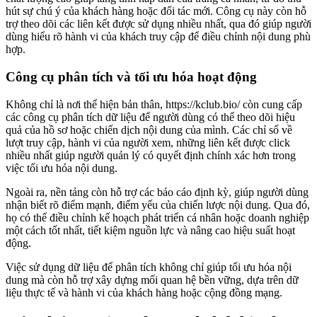
hút sự chú ý của khách hàng hoặc đối tác mới. Công cụ này còn hỗ
trợ theo dõi các liên kết được sử dụng nhiều nhất, qua đó giúp người
dùng hiểu rõ hành vi của khách truy cập để điều chỉnh nội dung phù
hợp.
Công cụ phân tích và tối ưu hóa hoạt động
Không chỉ là nơi thể hiện bản thân, https://kclub.bio/ còn cung cấp
các công cụ phân tích dữ liệu để người dùng có thể theo dõi hiệu
quả của hồ sơ hoặc chiến dịch nội dung của mình. Các chỉ số về
lượt truy cập, hành vi của người xem, những liên kết được click
nhiều nhất giúp người quản lý có quyết định chính xác hơn trong
việc tối ưu hóa nội dung.
Ngoài ra, nền tảng còn hỗ trợ các báo cáo định kỳ, giúp người dùng
nhận biết rõ điểm mạnh, điểm yếu của chiến lược nội dung. Qua đó,
họ có thể điều chỉnh kế hoạch phát triển cá nhân hoặc doanh nghiệp
một cách tốt nhất, tiết kiệm nguồn lực và nâng cao hiệu suất hoạt
động.
Việc sử dụng dữ liệu để phân tích không chỉ giúp tối ưu hóa nội
dung mà còn hỗ trợ xây dựng mối quan hệ bền vững, dựa trên dữ
liệu thực tế và hành vi của khách hàng hoặc cộng đồng mạng.