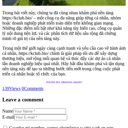
Trong bài viết này, chúng ta đã cùng nhau khám phá nền tảng
https://kclub.bio/ – một công cụ đa năng giúp từng cá nhân, nhóm
hoặc doanh nghiệp phát triển toàn diện trên không gian mạng.
Những đặc điểm nổi bật như khả năng tùy biến cao, công cụ quản
lý nội dung tiện lợi, và các phân tích dữ liệu sâu rộng đã chứng
minh rõ giá trị của nền tảng này.
Trong một thế giới ngày càng cạnh tranh và yêu cầu cao về hình ảnh
cá nhân, https://kclub.bio/ chính là giải pháp tối ưu để xây dựng
thương hiệu, mở rộng mối quan hệ và thúc đẩy các dự án cá nhân
lẫn doanh nghiệp hiệu quả nhất. Hãy bắt đầu khám phá và tận dụng
nền tảng này để tạo ra những bước tiến mới trong công cuộc phát
triển cá nhân hoặc tổ chức của bạn.
POSTER SEO_SIBATOOL #4642025
139
Views
0
Comments
Leave a comment
Name
E-mail
Guardar mi nombre, correo electrónico y sitio web en este