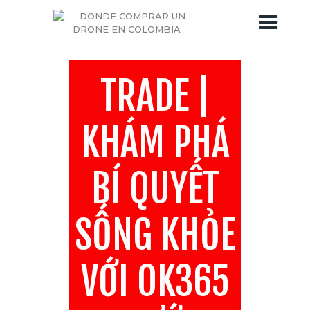
TRADE |
DRONES COLOMBIA
TIENDA DE DRONES
KHÁM PHÁ
BLOG DEL DRONE
SOBRE DRONES COLOMBIA
BÍ QUYẾT
SỐNG KHỎE
VỚI OK365