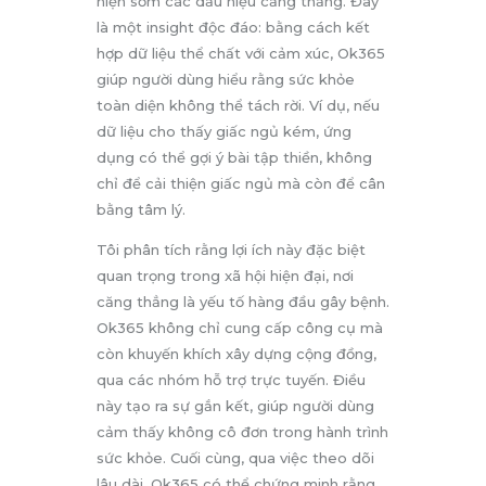
hiện sớm các dấu hiệu căng thẳng. Đây
là một insight độc đáo: bằng cách kết
hợp dữ liệu thể chất với cảm xúc, Ok365
giúp người dùng hiểu rằng sức khỏe
toàn diện không thể tách rời. Ví dụ, nếu
dữ liệu cho thấy giấc ngủ kém, ứng
dụng có thể gợi ý bài tập thiền, không
chỉ để cải thiện giấc ngủ mà còn để cân
bằng tâm lý.
Tôi phân tích rằng lợi ích này đặc biệt
quan trọng trong xã hội hiện đại, nơi
căng thẳng là yếu tố hàng đầu gây bệnh.
Ok365 không chỉ cung cấp công cụ mà
còn khuyến khích xây dựng cộng đồng,
qua các nhóm hỗ trợ trực tuyến. Điều
này tạo ra sự gắn kết, giúp người dùng
cảm thấy không cô đơn trong hành trình
sức khỏe. Cuối cùng, qua việc theo dõi
lâu dài, Ok365 có thể chứng minh rằng