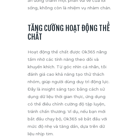
ăn uống thành một phần vui vẻ của lối
sống, không còn là nhiệm vụ nhàm chán.
TĂNG CƯỜNG HOẠT ĐỘNG THỂ
CHẤT
Hoạt động thể chất được Ok365 nâng
tầm nhờ các tính năng theo dõi và
khuyến khích. Từ góc nhìn cá nhân, tôi
đánh giá cao khả năng tạo thử thách
nhóm, giúp người dùng duy trì động lực.
Đây là insight sáng tạo: bằng cách sử
dụng dữ liệu thời gian thực, ứng dụng
có thể điều chỉnh cường độ tập luyện,
tránh chấn thương. Ví dụ, nếu bạn mới
bắt đầu chạy bộ, Ok365 sẽ bắt đầu với
mức độ nhẹ và tăng dần, dựa trên dữ
liệu nhịp tim.