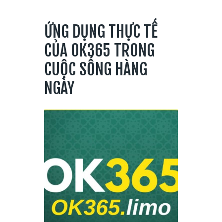
ỨNG DỤNG THỰC TẾ
CỦA OK365 TRONG
CUỘC SỐNG HÀNG
NGÀY