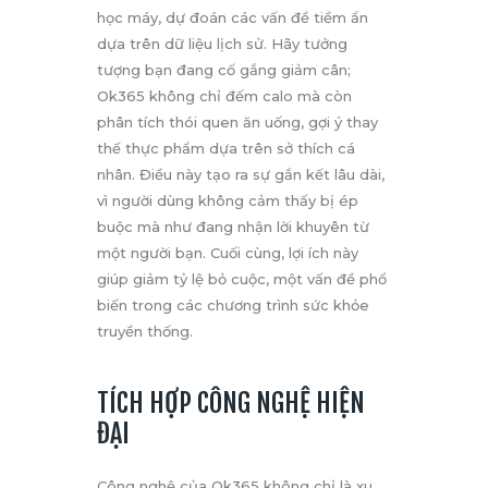
học máy, dự đoán các vấn đề tiềm ẩn
dựa trên dữ liệu lịch sử. Hãy tưởng
tượng bạn đang cố gắng giảm cân;
Ok365 không chỉ đếm calo mà còn
phân tích thói quen ăn uống, gợi ý thay
thế thực phẩm dựa trên sở thích cá
nhân. Điều này tạo ra sự gắn kết lâu dài,
vì người dùng không cảm thấy bị ép
buộc mà như đang nhận lời khuyên từ
một người bạn. Cuối cùng, lợi ích này
giúp giảm tỷ lệ bỏ cuộc, một vấn đề phổ
biến trong các chương trình sức khỏe
truyền thống.
TÍCH HỢP CÔNG NGHỆ HIỆN
ĐẠI
Công nghệ của Ok365 không chỉ là xu