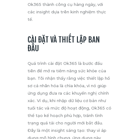
Ok365 thành công cụ hàng ngày, với
các insight dựa trên kinh nghiệm thực
tế.
CÀI ĐẶT VÀ THIẾT LẬP BAN
ĐẦU
Quá trình cài đặt Ok365 là bước đầu
tiên để mở ra tiềm năng sức khỏe của
bạn. Tôi nhận thấy rằng việc thiết lập hồ
sơ cá nhân hóa là chìa khóa, vì nó giúp
ứng dụng đưa ra các khuyến nghị chính
xác. Ví dụ, khi nhập dữ liệu cơ bản như
tuổi tác và mức độ hoạt động, Ok365 có
thể tạo kế hoạch phù hợp, tránh tình
trạng quá tải cho người mới bắt đầu.
Đây là một insight sáng tạo: thay vì áp
dụng mô hình chung, ứng dụng này