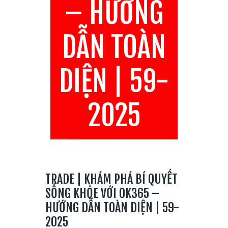
– HƯỚNG
DẪN TOÀN
DIỆN | 59-
2025
TRADE | KHÁM PHÁ BÍ QUYẾT
SỐNG KHỎE VỚI OK365 –
HƯỚNG DẪN TOÀN DIỆN | 59-
2025