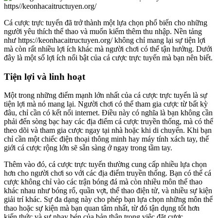
Cá cược trực tuyến đã trở thành một lựa chọn phổ biến cho những
người yêu thích thể thao và muốn kiếm thêm thu nhập. Nền tảng
như https://keonhacaitructuyen.org/ không chỉ mang lại sự tiện lợi
mà còn rất nhiều lợi ích khác mà người chơi có thể tận hưởng. Dưới
đây là một số lợi ích nổi bật của cá cược trực tuyến mà bạn nên biết.
Tiện lợi và linh hoạt
Một trong những điểm mạnh lớn nhất của cá cược trực tuyến là sự
tiện lợi mà nó mang lại. Người chơi có thể tham gia cược từ bất kỳ
đâu, chỉ cần có kết nối internet. Điều này có nghĩa là bạn không cần
phải đến sòng bạc hay các địa điểm cá cược truyền thống, mà có thể
theo dõi và tham gia cược ngay tại nhà hoặc khi di chuyển. Khi bạn
chỉ cần một chiếc điện thoại thông minh hay máy tính xách tay, thế
giới cá cược rộng lớn sẽ sẵn sàng ở ngay trong tầm tay.
Thêm vào đó, cá cược trực tuyến thường cung cấp nhiều lựa chọn
hơn cho người chơi so với các địa điểm truyền thống. Bạn có thể cá
cược không chỉ vào các trận bóng đá mà còn nhiều môn thể thao
khác nhau như bóng rổ, quần vợt, thể thao điện tử, và nhiều sự kiện
giải trí khác. Sự đa dạng này cho phép bạn lựa chọn những môn thể
thao hoặc sự kiện mà bạn quan tâm nhất, từ đó tận dụng tốt hơn
kiến thức và sự nhạy bén của bản thân trong việc đặt cược.