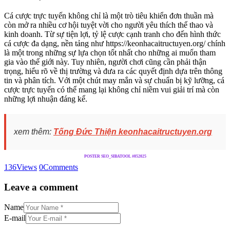
Cá cược trực tuyến không chỉ là một trò tiêu khiển đơn thuần mà
còn mở ra nhiều cơ hội tuyệt vời cho người yêu thích thể thao và
kinh doanh. Từ sự tiện lợi, tỷ lệ cược cạnh tranh cho đến hình thức
cá cược đa dạng, nền tảng như https://keonhacaitructuyen.org/ chính
là một trong những sự lựa chọn tốt nhất cho những ai muốn tham
gia vào thế giới này. Tuy nhiên, người chơi cũng cần phải thận
trọng, hiểu rõ về thị trường và đưa ra các quyết định dựa trên thông
tin và phân tích. Với một chút may mắn và sự chuẩn bị kỹ lưỡng, cá
cược trực tuyến có thể mang lại không chỉ niềm vui giải trí mà còn
những lợi nhuận đáng kể.
xem thêm:
Tống Đức Thiện keonhacaitructuyen.org
POSTER SEO_SIBATOOL #052025
136
Views
0
Comments
Leave a comment
Name
E-mail