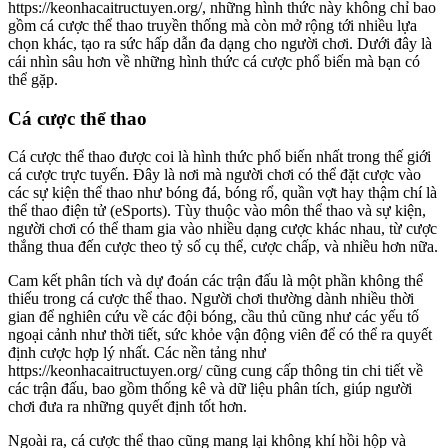
https://keonhacaitructuyen.org/, những hình thức này không chỉ bao
gồm cá cược thể thao truyền thống mà còn mở rộng tới nhiều lựa
chọn khác, tạo ra sức hấp dẫn đa dạng cho người chơi. Dưới đây là
cái nhìn sâu hơn về những hình thức cá cược phổ biến mà bạn có
thể gặp.
Cá cược thể thao
Cá cược thể thao được coi là hình thức phổ biến nhất trong thế giới
cá cược trực tuyến. Đây là nơi mà người chơi có thể đặt cược vào
các sự kiện thể thao như bóng đá, bóng rổ, quần vợt hay thậm chí là
thể thao điện tử (eSports). Tùy thuộc vào môn thể thao và sự kiện,
người chơi có thể tham gia vào nhiều dạng cược khác nhau, từ cược
thắng thua đến cược theo tỷ số cụ thể, cược chấp, và nhiều hơn nữa.
Cam kết phân tích và dự đoán các trận đấu là một phần không thể
thiếu trong cá cược thể thao. Người chơi thường dành nhiều thời
gian để nghiên cứu về các đội bóng, cầu thủ cũng như các yếu tố
ngoại cảnh như thời tiết, sức khỏe vận động viên để có thể ra quyết
định cược hợp lý nhất. Các nền tảng như
https://keonhacaitructuyen.org/ cũng cung cấp thông tin chi tiết về
các trận đấu, bao gồm thống kê và dữ liệu phân tích, giúp người
chơi đưa ra những quyết định tốt hơn.
Ngoài ra, cá cược thể thao cũng mang lại không khí hồi hộp và