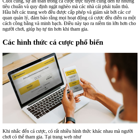
Cuối cùng, sự an toàn trong cá cược trực tuyến cũng đến từ những
tiêu chuẩn và quy định ngặt nghèo mà các nhà cái phải tuân thủ.
Hầu hết các trang web đều được cấp phép và giám sát bởi các cơ
quan quản lý, đảm bảo rằng mọi hoạt động cá cược đều diễn ra một
cách công bằng và minh bạch. Điều này tạo ra niềm tin lớn hơn cho
người chơi, giúp họ tự tin hơn khi tham gia.
Các hình thức cá cược phổ biến
Khi nhắc đến cá cược, có rất nhiều hình thức khác nhau mà người
chơi có thể tham gia. Tại trang web như