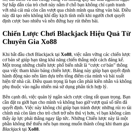
Sự hấp dẫn của trò chơi này nằm ở chỗ bạn không chỉ cạnh tranh
với nhà cái mà còn cần vượt qua chính mình qua từng ván bài. Điều
này đã tạo nên không khí đầy kịch tính mỗi khi người chơi quyết
định cược bao nhiêu và nên đứng hay rút thêm bài.
Chiến Lược Chơi Blackjack Hiệu Quả Từ
Chuyên Gia Xo88
Khi bắt đầu chơi Blackjack tại
Xo88
, việc nắm vững các chiến lược
cơ bản sẽ giúp bạn tăng khả năng chiến thắng một cách đáng kể.
Một trong những chiến lược phổ biến nhất là “cược cơ bản” thông
qua việc tham khảo bảng chiến lược. Bảng này giúp bạn quyết định
hành động nào nên làm dựa trên tổng điểm của mình và bài xuất
hiện từ nhà cái. Điều quan trọng là bạn cần phải kiên nhẫn và không
phụ thuộc vào ngẫu nhiên mà sử dụng phân tích hợp lý.
Bên cạnh đó, việc quản lý ngân sách cược cũng rất quan trọng. Bạn
cần đặt ra giới hạn cho mình và không bao giờ vượt quá số tiền đã
quyết định. Việc này không chỉ giúp bạn tránh được những rủi ro tài
chính mà còn làm cho trò chơi trở nên thú vị hơn, vì bạn không cảm
thấy áp lực phải thắng ngay lập tức. Những Chiến lược này là một
phần không thể thiếu nếu bạn mong muốn thành công khi tham gia
Blackjack
tại
Xo88
.