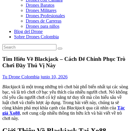
Drones Baratos
Drones Militares
Drones Profesionales
Drones de Carreras
Drones para niños
Blog del Drone
Sobre Drones Colombia
Tìm Hiểu Về Blackjack – Cách Để Chinh Phục Trò
Chơi Đầy Thú Vị Này
Tu Drone Colombia
junio 10, 2026
Blackjack
là một trong những trò chơi bài phổ biến nhất tại các sòng
bạc, và là trò chơi cờ bạc yêu thích của nhiều người chơi. Nó không
chỉ yêu cầu người chơi có kỹ năng tư duy tốt mà còn hiểu sâu về
luật chơi và chiến lược áp dụng. Trong bài viết này, chúng ta sẽ
cùng khám phá mọi khía cạnh của
Blackjack
qua cái nhìn của
Tác
giả Xo88
, nơi cung cấp nhiều thông tin hữu ích và bài viết về trò
chơi này.
Giới Thiệu Về Blackjack Tại Xo88