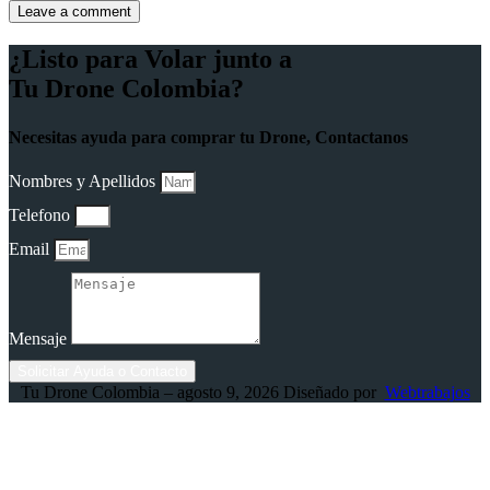
¿Listo para Volar junto a
Tu Drone Colombia?
Necesitas ayuda para comprar tu Drone, Contactanos
Nombres y Apellidos
Telefono
Email
Mensaje
Solicitar Ayuda o Contacto
Tu Drone Colombia – agosto 9, 2026 Diseñado por
Webtrabajos