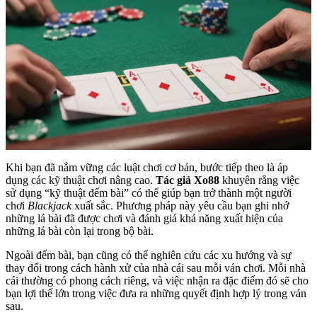
Khi bạn đã nắm vững các luật chơi cơ bản, bước tiếp theo là áp
dụng các kỹ thuật chơi nâng cao.
Tác giả Xo88
khuyên rằng việc
sử dụng “kỹ thuật đếm bài” có thể giúp bạn trở thành một người
chơi
Blackjack
xuất sắc. Phương pháp này yêu cầu bạn ghi nhớ
những lá bài đã được chơi và đánh giá khả năng xuất hiện của
những lá bài còn lại trong bộ bài.
Ngoài đếm bài, bạn cũng có thể nghiên cứu các xu hướng và sự
thay đổi trong cách hành xử của nhà cái sau mỗi ván chơi. Mỗi nhà
cái thường có phong cách riêng, và việc nhận ra đặc điểm đó sẽ cho
bạn lợi thế lớn trong việc đưa ra những quyết định hợp lý trong ván
sau.