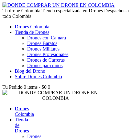
lucky jet kz
Tu drone Colombia
1win az
pin up
1win
lucky jet live
1vin casino
4rabet login bangladesh
snai casino it
1win
Tienda especializada en Drones Despachos a
todo Colombia
Drones Colombia
Tienda de Drones
Drones con Camara
Drones Baratos
Drones Militares
Drones Profesionales
Drones de Carreras
Drones para niños
Blog del Drone
Sobre Drones Colombia
Tu Pedido
0 items
-
$0
0
Drones
Colombia
Tienda
de
Drones
Drones