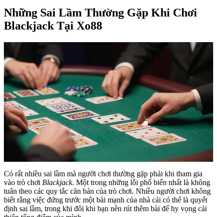
Những Sai Lầm Thường Gặp Khi Chơi
Blackjack Tại Xo88
Có rất nhiều sai lầm mà người chơi thường gặp phải khi tham gia
vào trò chơi
Blackjack
. Một trong những lỗi phổ biến nhất là không
tuân theo các quy tắc căn bản của trò chơi. Nhiều người chơi không
biết rằng việc đứng trước một bài mạnh của nhà cái có thể là quyết
định sai lầm, trong khi đôi khi bạn nên rút thêm bài để hy vọng cải