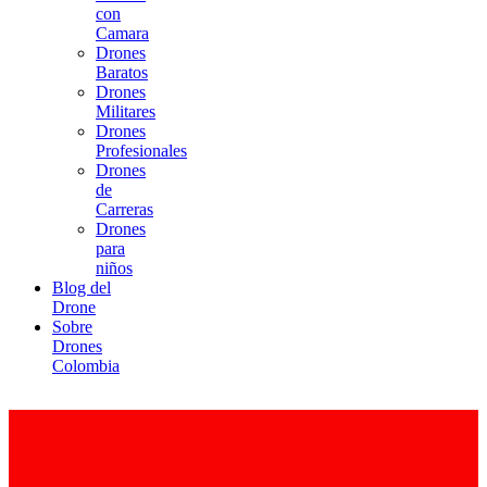
con
Camara
Drones
Baratos
Drones
Militares
Drones
Profesionales
Drones
de
Carreras
Drones
para
niños
Blog del
Drone
Sobre
Drones
Colombia