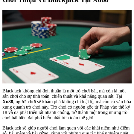
Blackjack không chỉ đơn thuần là một trò chơi bài, mà còn là một
sân chơi cho sự tính toán, chiến thuật và khả năng quan sát. Tại
Xo88
, người chơi sẽ khám phá không chỉ luật lệ, mà còn cả văn hóa
xung quanh trò chơi này. Trò chơi có nguồn gốc từ Pháp vào thế kỷ
18 và đã phát triển rất nhanh chóng, trở thành một trong những trò
chơi bài hiện đại phổ biến nhất trên toàn thế giới.
Blackjack sẽ giúp người chơi làm quen với các khái niệm như điểm
số, bài mềm và bài cứng, cùng với những quy tắc khá nghiêm ngặt.