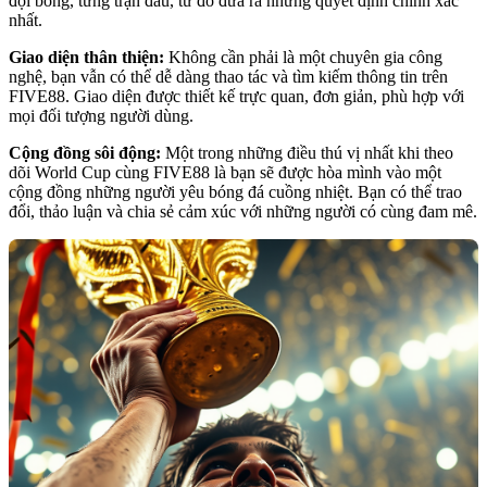
đội bóng, từng trận đấu, từ đó đưa ra những quyết định chính xác
nhất.
Giao diện thân thiện:
Không cần phải là một chuyên gia công
nghệ, bạn vẫn có thể dễ dàng thao tác và tìm kiếm thông tin trên
FIVE88. Giao diện được thiết kế trực quan, đơn giản, phù hợp với
mọi đối tượng người dùng.
Cộng đồng sôi động:
Một trong những điều thú vị nhất khi theo
dõi World Cup cùng FIVE88 là bạn sẽ được hòa mình vào một
cộng đồng những người yêu bóng đá cuồng nhiệt. Bạn có thể trao
đổi, thảo luận và chia sẻ cảm xúc với những người có cùng đam mê.