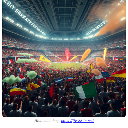
Hình minh hoạ:
https://five88.in.net/