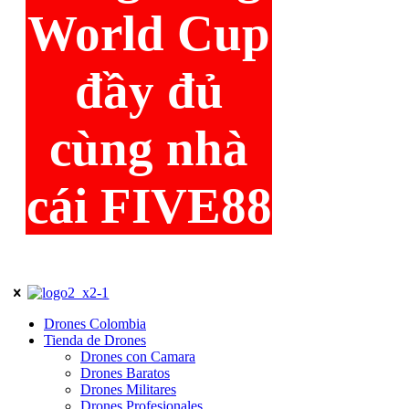
World Cup
đầy đủ
cùng nhà
cái FIVE88
Drones Colombia
Tienda de Drones
Drones con Camara
Drones Baratos
Drones Militares
Drones Profesionales