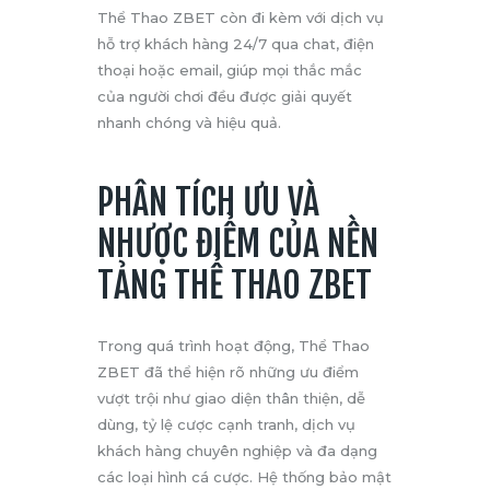
Thể Thao ZBET còn đi kèm với dịch vụ
hỗ trợ khách hàng 24/7 qua chat, điện
thoại hoặc email, giúp mọi thắc mắc
của người chơi đều được giải quyết
nhanh chóng và hiệu quả.
PHÂN TÍCH ƯU VÀ
NHƯỢC ĐIỂM CỦA NỀN
TẢNG THỂ THAO ZBET
Trong quá trình hoạt động, Thể Thao
ZBET đã thể hiện rõ những ưu điểm
vượt trội như giao diện thân thiện, dễ
dùng, tỷ lệ cược cạnh tranh, dịch vụ
khách hàng chuyên nghiệp và đa dạng
các loại hình cá cược. Hệ thống bảo mật