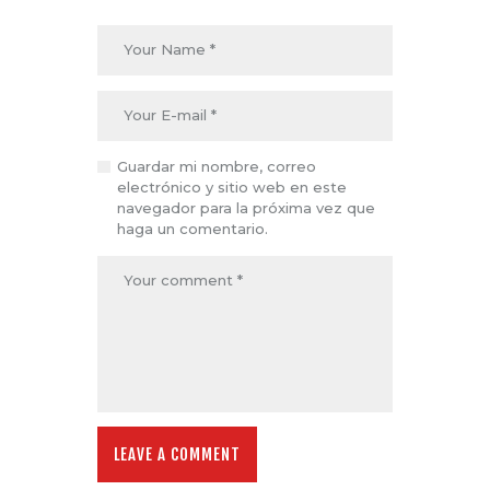
Guardar mi nombre, correo
electrónico y sitio web en este
navegador para la próxima vez que
haga un comentario.