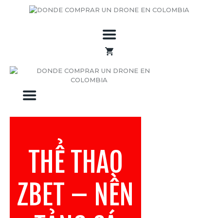
lucky jet kz
1win az
pin up
1win
lucky jet live
1vin casino
4rabet login bangladesh
snai casino it
1win
DRONES COLOMBIA
TIENDA DE DRONES
BLOG DEL DRONE
SOBRE DRONES COLOMBIA
THỂ THAO
ZBET – NỀN