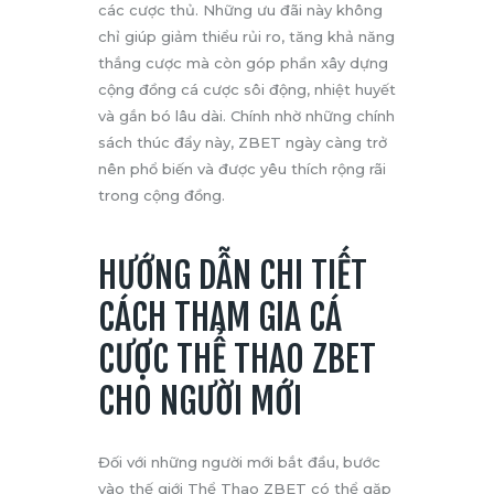
các cược thủ. Những ưu đãi này không
chỉ giúp giảm thiểu rủi ro, tăng khả năng
thắng cược mà còn góp phần xây dựng
cộng đồng cá cược sôi động, nhiệt huyết
và gắn bó lâu dài. Chính nhờ những chính
sách thúc đẩy này, ZBET ngày càng trở
nên phổ biến và được yêu thích rộng rãi
trong cộng đồng.
HƯỚNG DẪN CHI TIẾT
CÁCH THAM GIA CÁ
CƯỢC THỂ THAO ZBET
CHO NGƯỜI MỚI
Đối với những người mới bắt đầu, bước
vào thế giới Thể Thao ZBET có thể gặp