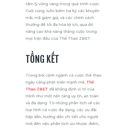
tâm lý vững vàng trong quá trình cược.
Cuối cùng, luôn kiểm tra kỹ các khuyến
mãi, mã giảm giá, và các chính sách
thưởng để tối đa hóa lợi ích, qua đó
nâng cao khả năng thắng cuộc trong
mọi trận đấu của Thể Thao ZBET.
TỔNG KẾT
Trong bối cảnh ngành cá cược thể thao
ngày càng phát triển mạnh mẽ,
Thể
Thao ZBET
đã khẳng định vị trí của
mình như một nền tảng uy tín, an toàn
và đa dạng. Từ những phân tích về các
loại hình cá cược đa dạng, các ưu đãi
hấp dẫn, hướng dẫn chi tiết cho người
mới đến việc phân tích ưu nhược điểm,