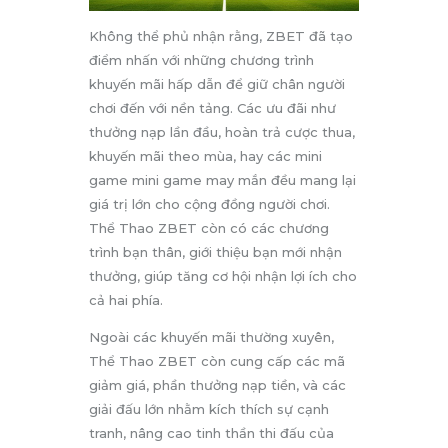
Không thể phủ nhận rằng, ZBET đã tạo
điểm nhấn với những chương trình
khuyến mãi hấp dẫn để giữ chân người
chơi đến với nền tảng. Các ưu đãi như
thưởng nạp lần đầu, hoàn trả cược thua,
khuyến mãi theo mùa, hay các mini
game mini game may mắn đều mang lại
giá trị lớn cho cộng đồng người chơi.
Thể Thao ZBET còn có các chương
trình bạn thân, giới thiệu bạn mới nhận
thưởng, giúp tăng cơ hội nhận lợi ích cho
cả hai phía.
Ngoài các khuyến mãi thường xuyên,
Thể Thao ZBET còn cung cấp các mã
giảm giá, phần thưởng nạp tiền, và các
giải đấu lớn nhằm kích thích sự cạnh
tranh, nâng cao tinh thần thi đấu của