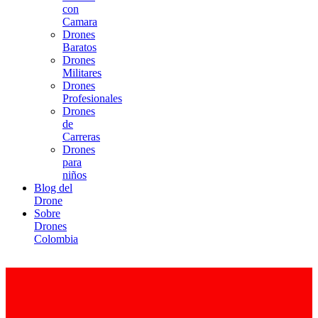
con
Camara
Drones
Baratos
Drones
Militares
Drones
Profesionales
Drones
de
Carreras
Drones
para
niños
Blog del
Drone
Sobre
Drones
Colombia