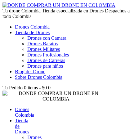
lucky jet kz
Tu drone Colombia
1win az
pin up
1win
lucky jet live
1vin casino
4rabet login bangladesh
snai casino it
1win
Tienda especializada en Drones Despachos a
todo Colombia
Drones Colombia
Tienda de Drones
Drones con Camara
Drones Baratos
Drones Militares
Drones Profesionales
Drones de Carreras
Drones para niños
Blog del Drone
Sobre Drones Colombia
Tu Pedido
0 items
-
$0
0
Drones
Colombia
Tienda
de
Drones
Drones