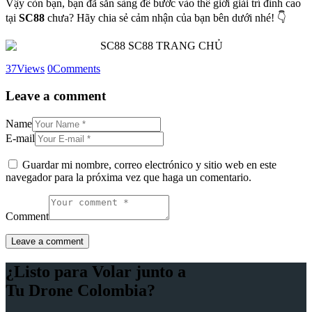
Vậy còn bạn, bạn đã sẵn sàng để bước vào thế giới giải trí đỉnh cao
tại
SC88
chưa? Hãy chia sẻ cảm nhận của bạn bên dưới nhé! 👇
37
Views
0
Comments
Leave a comment
Name
E-mail
Guardar mi nombre, correo electrónico y sitio web en este
navegador para la próxima vez que haga un comentario.
Comment
¿Listo para Volar junto a
Tu Drone Colombia?