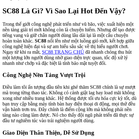
SC88 Là Gì? Vì Sao Lại Hot Đến Vậy?
Trong thế giới công nghệ phát triển như vũ bão, việc xuất hiện một
nền tảng giải trí mới không còn là chuyện hiếm. Nhưng để tạo được
tiếng vang và giữ chân người dùng lâu dài lại là một câu chuyện
hoàn toàn khác.
SC88
nổi lên như một luồng gió mới, kết hợp giữa
công nghệ hiện đại và sự am hiểu sâu sắc về thị hiếu người chơi.
Ngay từ khi ra mắt,
SC88 TRANG CHỦ
đã nhanh chóng thu hút
một lượng lớn người dùng nhờ giao diện trực quan, tốc độ xử lý
nhanh như chớp và đặc biệt là tính bảo mật tuyệt đối.
Công Nghệ Nền Tảng Vượt Trội
Điều làm tôi ấn tượng đầu tiên khi ghé thăm SC88 chính là sự mượt
mà trong từng thao tác. Không có cảnh giật lag hay load mãi không
xong như nhiều trang khác. Hệ thống được tối ưu hóa cực kỳ tốt, dù
bạn truy cập bằng máy tính bàn hay điện thoại di động, mọi thứ đều
vận hành trơn tru. Đây chính là điểm cộng lớn mà không phải nền
tảng nào cũng làm được. Nó cho thấy đội ngũ phát triển đã thực sự
đầu tư nghiêm túc vào trải nghiệm người dùng.
Giao Diện Thân Thiện, Dễ Sử Dụng