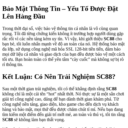
Bảo Mật Thông Tin – Yếu Tố Được Đặt
Lên Hàng Đầu
Trong thời đại số, việc bảo vệ thông tin cá nhân là vô cùng quan
trọng. Tôi đã từng chứng kiến không ít trường hợp người dùng gặp
rắc rối vì các nền tảng kém uy tín. Vì vậy, khi giới thiệu
SC88
cho
bạn bè, tôi luôn nhấn mạnh về độ an toàn của nó. Hệ thống bảo mật
đa lớp, sử dụng công nghệ mã hóa SSL 128-bit tiên tiến, đảm bảo
mọi dữ liệu cá nhân và giao dịch của bạn đều được bảo vệ một cách
tối ưu. Bạn hoàn toàn có thể yên tâm “cày cuốc” mà không sợ bị rò
rỉ thông tin.
Kết Luận: Có Nên Trải Nghiệm SC88?
Sau một thời gian trải nghiệm, tôi có thể khẳng định rằng
SC88
không chỉ là một cái tên “hot” nhất thời. Nó thực sự là một sân chơi
giải trí công nghệ cao, đáng để bạn dành thời gian khám phá. Từ
công nghệ nền tảng, giao diện, kho game cho đến dịch vụ khách
hàng và bảo mật, mọi thứ đều được chăm chút tỉ mỉ. Nếu bạn đang
tìm kiếm một điểm đến giải trí mới mẻ, an toàn và thú vị, tôi tin rằng
SC88
sẽ không làm bạn thất vọng.