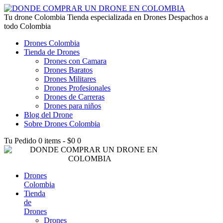
lucky jet kz
Tu drone Colombia
1win az
pin up
1win
lucky jet live
1vin casino
4rabet login bangladesh
snai casino it
1win
Tienda especializada en Drones Despachos a
todo Colombia
Drones Colombia
Tienda de Drones
Drones con Camara
Drones Baratos
Drones Militares
Drones Profesionales
Drones de Carreras
Drones para niños
Blog del Drone
Sobre Drones Colombia
Tu Pedido
0 items
-
$0
0
Drones
Colombia
Tienda
de
Drones
Drones