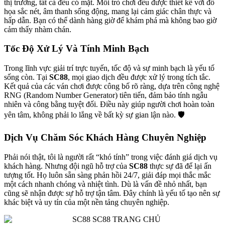
thị trường, tất cả đều có mặt. Mỗi trò chơi đều được thiết kế với đồ
họa sắc nét, âm thanh sống động, mang lại cảm giác chân thực và
hấp dẫn. Bạn có thể dành hàng giờ để khám phá mà không bao giờ
cảm thấy nhàm chán.
Tốc Độ Xử Lý Và Tính Minh Bạch
Trong lĩnh vực giải trí trực tuyến, tốc độ và sự minh bạch là yếu tố
sống còn. Tại
SC88
, mọi giao dịch đều được xử lý trong tích tắc.
Kết quả của các ván chơi được công bố rõ ràng, dựa trên công nghệ
RNG (Random Number Generator) tiên tiến, đảm bảo tính ngẫu
nhiên và công bằng tuyệt đối. Điều này giúp người chơi hoàn toàn
yên tâm, không phải lo lắng về bất kỳ sự gian lận nào. 🛡️
Dịch Vụ Chăm Sóc Khách Hàng Chuyên Nghiệp
Phải nói thật, tôi là người rất “khó tính” trong việc đánh giá dịch vụ
khách hàng. Nhưng đội ngũ hỗ trợ của
SC88
thực sự đã để lại ấn
tượng tốt. Họ luôn sẵn sàng phản hồi 24/7, giải đáp mọi thắc mắc
một cách nhanh chóng và nhiệt tình. Dù là vấn đề nhỏ nhất, bạn
cũng sẽ nhận được sự hỗ trợ tận tâm. Đây chính là yếu tố tạo nên sự
khác biệt và uy tín của một nền tảng chuyên nghiệp.