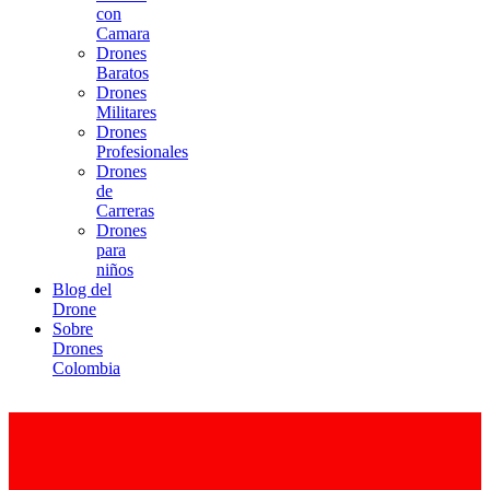
con
Camara
Drones
Baratos
Drones
Militares
Drones
Profesionales
Drones
de
Carreras
Drones
para
niños
Blog del
Drone
Sobre
Drones
Colombia