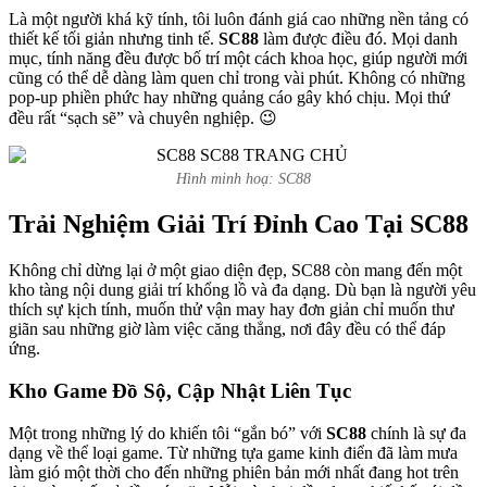
Là một người khá kỹ tính, tôi luôn đánh giá cao những nền tảng có
thiết kế tối giản nhưng tinh tế.
SC88
làm được điều đó. Mọi danh
mục, tính năng đều được bố trí một cách khoa học, giúp người mới
cũng có thể dễ dàng làm quen chỉ trong vài phút. Không có những
pop-up phiền phức hay những quảng cáo gây khó chịu. Mọi thứ
đều rất “sạch sẽ” và chuyên nghiệp. 😉
Hình minh hoạ: SC88
Trải Nghiệm Giải Trí Đỉnh Cao Tại SC88
Không chỉ dừng lại ở một giao diện đẹp, SC88 còn mang đến một
kho tàng nội dung giải trí khổng lồ và đa dạng. Dù bạn là người yêu
thích sự kịch tính, muốn thử vận may hay đơn giản chỉ muốn thư
giãn sau những giờ làm việc căng thẳng, nơi đây đều có thể đáp
ứng.
Kho Game Đồ Sộ, Cập Nhật Liên Tục
Một trong những lý do khiến tôi “gắn bó” với
SC88
chính là sự đa
dạng về thể loại game. Từ những tựa game kinh điển đã làm mưa
làm gió một thời cho đến những phiên bản mới nhất đang hot trên