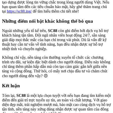
tạo dựng được lòng tin vững chắc trong lòng người dùng Việt. Nếu
bạn quan tâm đến các tiêu chuẩn bảo mật, hãy ghé thăm trang chủ
tại
https://sc88.ing/
để tìm hiểu thêm chi tiết nhé!
Những điểm nổi bật khác không thể bỏ qua
Ngoài những yếu tố kể trên,
SC88
còn ghi điểm bởi dịch vụ hỗ trợ
khách hàng tận tâm. Đội ngũ nhân viên hoạt động 24/7, sẵn sàng
giải đáp mọi thắc mắc của bạn chỉ trong vài phút. Dù là vấn đề kỹ
thuật hay cần tư vấn về tính năng, bạn đều nhận được sự hỗ trợ
nhiệt tình và chuyên nghiệp.
Không chỉ vậy, nền tảng còn thường xuyên tổ chức các chương
trình ưu đãi, sự kiện đặc biệt dành cho người dùng. Điều này không
chỉ tăng thêm phần hấp dẫn mà còn tạo cảm giác gắn kết giữa nền
tảng và cộng đồng. Thử hỏi, có mấy nơi chịu đầu tư và chăm chút
cho người dùng đến vậy? 😍
Kết luận
Tóm lại,
SC88
là một lựa chọn tuyệt vời nếu bạn đang tìm kiếm một
điểm đến giải trí trực tuyến uy tín, an toàn và chất lượng. Với giao
diện đẹp mắt, trải nghiệm mượt mà, bảo mật cao cùng dịch vụ hỗ trợ
tận tình, nền tảng này xứng đáng nhận được sự quan tâm của đông