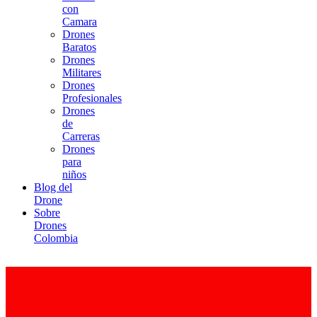
con
Camara
Drones
Baratos
Drones
Militares
Drones
Profesionales
Drones
de
Carreras
Drones
para
niños
Blog del
Drone
Sobre
Drones
Colombia