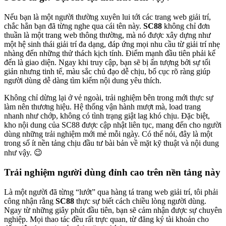
Nếu bạn là một người thường xuyên lui tới các trang web giải trí,
chắc hẳn bạn đã từng nghe qua cái tên này.
SC88
không chỉ đơn
thuần là một trang web thông thường, mà nó được xây dựng như
một hệ sinh thái giải trí đa dạng, đáp ứng mọi nhu cầu từ giải trí nhẹ
nhàng đến những thử thách kịch tính. Điểm mạnh đầu tiên phải kể
đến là giao diện. Ngay khi truy cập, bạn sẽ bị ấn tượng bởi sự tối
giản nhưng tinh tế, màu sắc chủ đạo dễ chịu, bố cục rõ ràng giúp
người dùng dễ dàng tìm kiếm nội dung yêu thích.
Không chỉ dừng lại ở vẻ ngoài, trải nghiệm bên trong mới thực sự
làm nên thương hiệu. Hệ thống vận hành mượt mà, load trang
nhanh như chớp, không có tình trạng giật lag khó chịu. Đặc biệt,
kho nội dung của SC88 được cập nhật liên tục, mang đến cho người
dùng những trải nghiệm mới mẻ mỗi ngày. Có thể nói, đây là một
trong số ít nền tảng chịu đầu tư bài bản về mặt kỹ thuật và nội dung
như vậy. 😉
Trải nghiệm người dùng đỉnh cao trên nền tảng này
Là một người đã từng “lướt” qua hàng tá trang web giải trí, tôi phải
công nhận rằng
SC88
thực sự biết cách chiều lòng người dùng.
Ngay từ những giây phút đầu tiên, bạn sẽ cảm nhận được sự chuyên
nghiệp. Mọi thao tác đều rất trực quan, từ đăng ký tài khoản cho