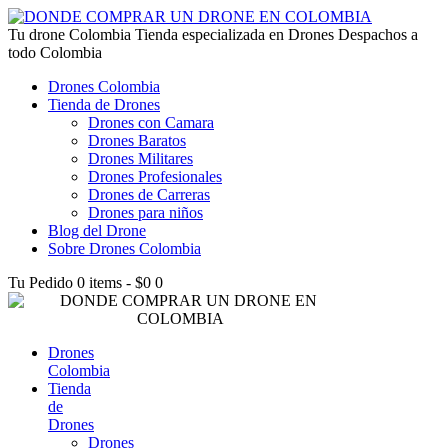
lucky jet kz
Tu drone Colombia
1win az
pin up
1win
lucky jet live
1vin casino
4rabet login bangladesh
snai casino it
1win
Tienda especializada en Drones Despachos a
todo Colombia
Drones Colombia
Tienda de Drones
Drones con Camara
Drones Baratos
Drones Militares
Drones Profesionales
Drones de Carreras
Drones para niños
Blog del Drone
Sobre Drones Colombia
Tu Pedido
0 items
-
$0
0
Drones
Colombia
Tienda
de
Drones
Drones