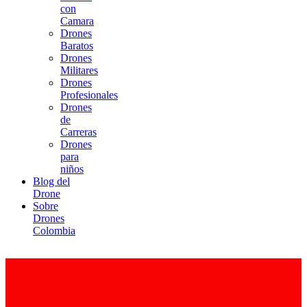
con
Camara
Drones
Baratos
Drones
Militares
Drones
Profesionales
Drones
de
Carreras
Drones
para
niños
Blog del
Drone
Sobre
Drones
Colombia