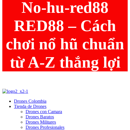
No-hu-red88
RED88 – Cách
chơi nổ hũ chuẩn
từ A-Z thắng lợi
Drones Colombia
Tienda de Drones
Drones con Camara
Drones Baratos
Drones Militares
Drones Profesionales