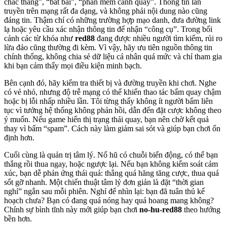
chắc thắng”, “bắt bài”, “phần mềm canh quay”. Thông tin lan
truyền trên mạng rất đa dạng, và không phải nội dung nào cũng
đáng tin. Thậm chí có những trường hợp mạo danh, đưa đường link
lạ hoặc yêu cầu xác nhận thông tin để nhận “công cụ”. Trong bối
cảnh các từ khóa như
red88
đang được nhiều người tìm kiếm, rủi ro
lừa đảo cũng thường đi kèm. Vì vậy, hãy ưu tiên nguồn thông tin
chính thống, không chia sẻ dữ liệu cá nhân quá mức và chỉ tham gia
khi bạn cảm thấy mọi điều kiện minh bạch.
Bên cạnh đó, hãy kiểm tra thiết bị và đường truyền khi chơi. Nghe
có vẻ nhỏ, nhưng độ trễ mạng có thể khiến thao tác bấm quay chậm
hoặc bị lỗi nhấp nhiều lần. Tôi từng thấy không ít người bấm liên
tục vì tưởng hệ thống không phản hồi, dẫn đến đặt cược không theo
ý muốn. Nếu game hiển thị trạng thái quay, bạn nên chờ kết quả
thay vì bấm “spam”. Cách này làm giảm sai sót và giúp bạn chơi ổn
định hơn.
Cuối cùng là quản trị tâm lý. Nổ hũ có chuỗi biến động, có thể bạn
thắng rồi thua ngay, hoặc ngược lại. Nếu bạn không kiểm soát cảm
xúc, bạn dễ phản ứng thái quá: thắng quá hăng tăng cược, thua quá
sốt gỡ nhanh. Một chiến thuật tâm lý đơn giản là đặt “thời gian
nghỉ” ngắn sau mỗi phiên. Nghỉ để nhìn lại: bạn đã tuân thủ kế
hoạch chưa? Bạn có đang quá nóng hay quá hoang mang không?
Chính sự bình tĩnh này mới giúp bạn chơi
no-hu-red88
theo hướng
bền hơn.