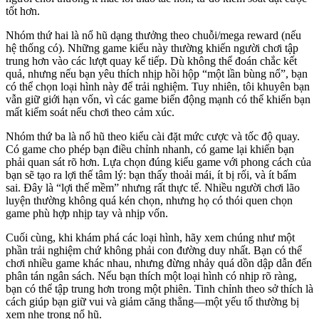
tốt hơn.
Nhóm thứ hai là nổ hũ dạng thưởng theo chuỗi/mega reward (nếu
hệ thống có). Những game kiểu này thường khiến người chơi tập
trung hơn vào các lượt quay kế tiếp. Dù không thể đoán chắc kết
quả, nhưng nếu bạn yêu thích nhịp hồi hộp “một lần bùng nổ”, bạn
có thể chọn loại hình này để trải nghiệm. Tuy nhiên, tôi khuyên bạn
vẫn giữ giới hạn vốn, vì các game biến động mạnh có thể khiến bạn
mất kiểm soát nếu chơi theo cảm xúc.
Nhóm thứ ba là nổ hũ theo kiểu cài đặt mức cược và tốc độ quay.
Có game cho phép bạn điều chỉnh nhanh, có game lại khiến bạn
phải quan sát rõ hơn. Lựa chọn đúng kiểu game với phong cách của
bạn sẽ tạo ra lợi thế tâm lý: bạn thấy thoải mái, ít bị rối, và ít bấm
sai. Đây là “lợi thế mềm” nhưng rất thực tế. Nhiều người chơi lão
luyện thường không quá kén chọn, nhưng họ có thói quen chọn
game phù hợp nhịp tay và nhịp vốn.
Cuối cùng, khi khám phá các loại hình, hãy xem chúng như một
phần trải nghiệm chứ không phải con đường duy nhất. Bạn có thể
chơi nhiều game khác nhau, nhưng đừng nhảy quá dồn dập dẫn đến
phân tán ngân sách. Nếu bạn thích một loại hình có nhịp rõ ràng,
bạn có thể tập trung hơn trong một phiên. Tinh chỉnh theo sở thích là
cách giúp bạn giữ vui và giảm căng thẳng—một yếu tố thường bị
xem nhẹ trong nổ hũ.