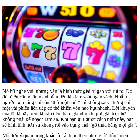
Nổ hũ nghe vui, nhưng vẫn là hình thức giải trí gắn với rủi ro. Do
đó, điều cần nhấn mạnh đầu tiên là kiểm soát ngân sách. Nhiều
người nghĩ rằng chỉ cần “thử một chút” thì không sao, nhưng chỉ
một vài phiên liên tiếp có thể khiến vốn hao hụt nhanh. Lời khuyên
của tôi là hãy xem khoản tiền tham gia như chi phí giải trí, chứ
không phải kế hoạch làm ăn. Khi bạn giữ được cách nhìn này, bạn
sẽ bình tĩnh hơn và không rơi vào trạng thái “gỡ thua bằng mọi giá”.
Một lưu ý quan trọng khác là tránh tin theo những lời đồn “mẹo