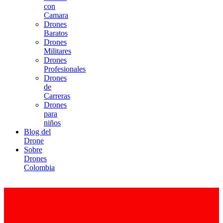
con
Camara
Drones
Baratos
Drones
Militares
Drones
Profesionales
Drones
de
Carreras
Drones
para
niños
Blog del
Drone
Sobre
Drones
Colombia