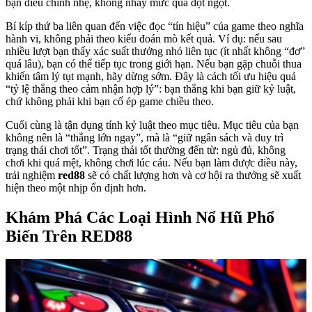
bạn điều chỉnh nhẹ, không nhảy mức quá đột ngột.
Bí kíp thứ ba liên quan đến việc đọc “tín hiệu” của game theo nghĩa
hành vi, không phải theo kiểu đoán mò kết quả. Ví dụ: nếu sau
nhiều lượt bạn thấy xác suất thưởng nhỏ liên tục (ít nhất không “đơ”
quá lâu), bạn có thể tiếp tục trong giới hạn. Nếu bạn gặp chuỗi thua
khiến tâm lý tụt mạnh, hãy dừng sớm. Đây là cách tối ưu hiệu quả
“tỷ lệ thắng theo cảm nhận hợp lý”: bạn thắng khi bạn giữ kỷ luật,
chứ không phải khi bạn cố ép game chiều theo.
Cuối cùng là tận dụng tính kỷ luật theo mục tiêu. Mục tiêu của bạn
không nên là “thắng lớn ngay”, mà là “giữ ngân sách và duy trì
trạng thái chơi tốt”. Trạng thái tốt thường đến từ: ngủ đủ, không
chơi khi quá mệt, không chơi lúc cáu. Nếu bạn làm được điều này,
trải nghiệm
red88
sẽ có chất lượng hơn và cơ hội ra thưởng sẽ xuất
hiện theo một nhịp ổn định hơn.
Khám Phá Các Loại Hình Nổ Hũ Phổ
Biến Trên RED88