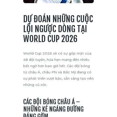
DỰ ĐOÁN NHỮNG CUỘC
LỘI NGƯỢC DÒNG TẠI
WORLD CUP 2026
World Cup 2026 sẽ có sự góp mặt của
48 đội tuyển, hứa hẹn mang đến nhiều
bất ngờ hơn bao giờ hết. Các đội bóng
từ châu Á, châu Phi và Bắc Mỹ đang có
sự phát triển vượt bậc, sẵn sàng tạo nên
những cú sốc.
CÁC ĐỘI BÓNG CHÂU Á –
NHỮNG KẺ NGÁNG ĐƯỜNG
ĐÁNG GỜM