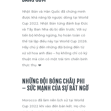
Nhật Bản và Hàn Quốc đã chứng minh
được khả năng lội ngược dòng tại World
Cup 2022. Nhật Bản từng đánh bại Đức
và Tây Ban Nha dù bị dẫn trước. Với sự
tiến bộ không ngừng, họ hoàn toàn có
thể tái lập điều này tại World Cup 2026.
Hãy chú ý đến những đội bóng đến từ
xứ sở hoa anh đào – họ không chỉ có kỹ
thuật mà còn có một trái tim chiến binh
thực thụ. ❤️
NHỮNG ĐỘI BÓNG CHÂU PHI
– SỨC MẠNH CỦA SỰ BẤT NGỜ
Morocco đã làm nên lịch sử tại World
Cup 2022 khi vào đến bán kết. Họ cho