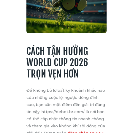
CÁCH TẬN HƯỞNG
WORLD CUP 2026
TRỌN VẸN HƠN
Để không bỏ lỡ bất kỳ khoảnh khắc nào
của những cuộc lội ngược dòng đỉnh
cao, bạn cần một điểm đến giải trí đáng
tin cậy. https://debet.br.com/ là nơi bạn
có thể cập nhật thông tin nhanh chóng
và tham gia vào không khí sôi động của