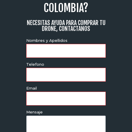
COLOMBIA?
NECESITAS AYUDA PARA COMPRAR TU
DRONE, CONTACTANOS
Nombres y Apellidos
Telefono
Email
Mensaje