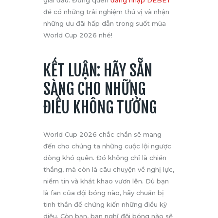
giải đấu. Đừng quên
đăng nhập DEBET
để có những trải nghiệm thú vị và nhận
những ưu đãi hấp dẫn trong suốt mùa
World Cup 2026 nhé!
KẾT LUẬN: HÃY SẴN
SÀNG CHO NHỮNG
ĐIỀU KHÔNG TƯỞNG
World Cup 2026 chắc chắn sẽ mang
đến cho chúng ta những cuộc lội ngược
dòng khó quên. Đó không chỉ là chiến
thắng, mà còn là câu chuyện về nghị lực,
niềm tin và khát khao vươn lên. Dù bạn
là fan của đội bóng nào, hãy chuẩn bị
tinh thần để chứng kiến những điều kỳ
diệu. Còn bạn, bạn nghĩ đội bóng nào sẽ