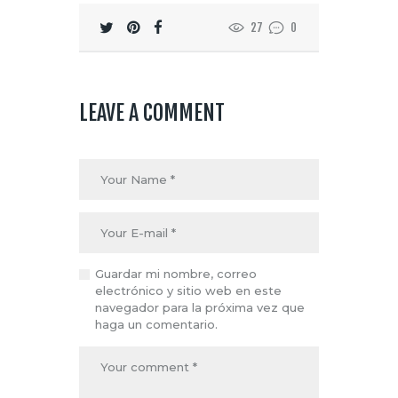
27
0
LEAVE A COMMENT
Guardar mi nombre, correo
electrónico y sitio web en este
navegador para la próxima vez que
haga un comentario.