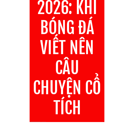
2026: KHI
BÓNG ĐÁ
VIẾT NÊN
CÂU
CHUYỆN CỔ
TÍCH