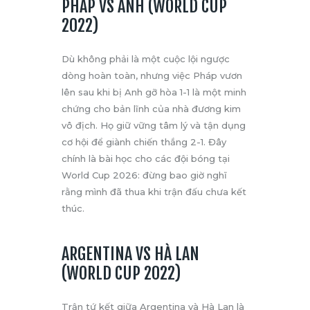
PHÁP VS ANH (WORLD CUP
2022)
Dù không phải là một cuộc lội ngược
dòng hoàn toàn, nhưng việc Pháp vươn
lên sau khi bị Anh gỡ hòa 1-1 là một minh
chứng cho bản lĩnh của nhà đương kim
vô địch. Họ giữ vững tâm lý và tận dụng
cơ hội để giành chiến thắng 2-1. Đây
chính là bài học cho các đội bóng tại
World Cup 2026: đừng bao giờ nghĩ
rằng mình đã thua khi trận đấu chưa kết
thúc.
ARGENTINA VS HÀ LAN
(WORLD CUP 2022)
Trận tứ kết giữa Argentina và Hà Lan là