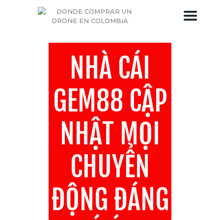
NHÀ CÁI
DRONES COLOMBIA
TIENDA DE DRONES
GEM88 CẬP
BLOG DEL DRONE
SOBRE DRONES COLOMBIA
NHẬT MỌI
CHUYỂN
ĐỘNG ĐÁNG