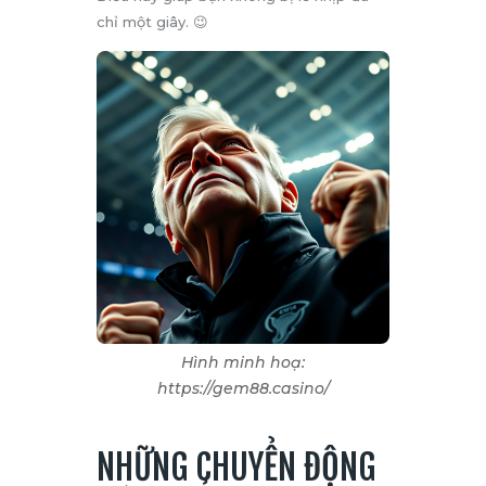
chỉ một giây. 😉
Hình minh hoạ:
https://gem88.casino/
NHỮNG CHUYỂN ĐỘNG