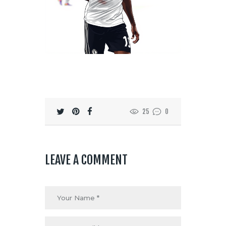
25
0
LEAVE A COMMENT