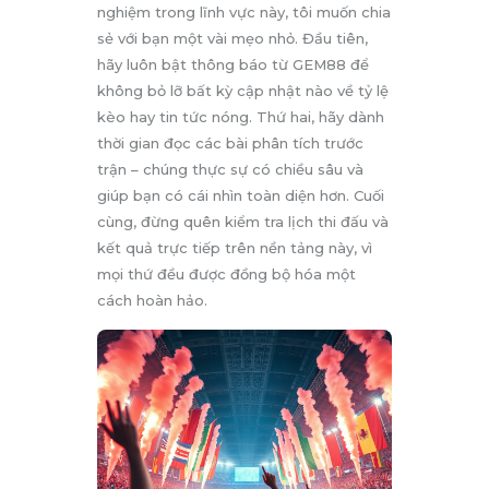
nghiệm trong lĩnh vực này, tôi muốn chia
sẻ với bạn một vài mẹo nhỏ. Đầu tiên,
hãy luôn bật thông báo từ GEM88 để
không bỏ lỡ bất kỳ cập nhật nào về tỷ lệ
kèo hay tin tức nóng. Thứ hai, hãy dành
thời gian đọc các bài phân tích trước
trận – chúng thực sự có chiều sâu và
giúp bạn có cái nhìn toàn diện hơn. Cuối
cùng, đừng quên kiểm tra lịch thi đấu và
kết quả trực tiếp trên nền tảng này, vì
mọi thứ đều được đồng bộ hóa một
cách hoàn hảo.