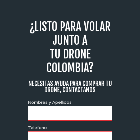
¿LISTO PARA VOLAR
JUNTO A
TU DRONE
COLOMBIA?
NECESITAS AYUDA PARA COMPRAR TU
DRONE, CONTACTANOS
Nombres y Apellidos
Telefono