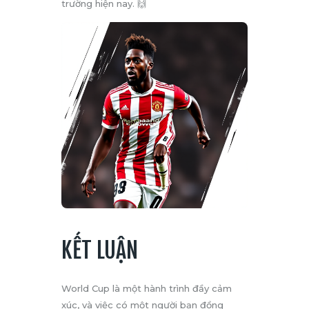
trường hiện nay. 🙌
KẾT LUẬN
World Cup là một hành trình đầy cảm
xúc, và việc có một người bạn đồng