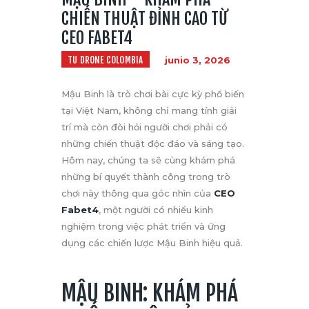
CHIẾN THUẬT ĐỈNH CAO TỪ
CEO FABET4
TU DRONE COLOMBIA
junio 3, 2026
Mậu Binh là trò chơi bài cực kỳ phổ biến
tại Việt Nam, không chỉ mang tính giải
trí mà còn đòi hỏi người chơi phải có
những chiến thuật độc đáo và sáng tạo.
Hôm nay, chúng ta sẽ cùng khám phá
những bí quyết thành công trong trò
chơi này thông qua góc nhìn của
CEO
Fabet4
, một người có nhiều kinh
nghiệm trong việc phát triển và ứng
dụng các chiến lược Mậu Binh hiệu quả.
MẬU BINH: KHÁM PHÁ