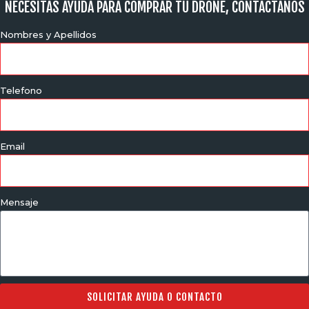
NECESITAS AYUDA PARA COMPRAR TU DRONE, CONTACTANOS
Nombres y Apellidos
Telefono
Email
Mensaje
SOLICITAR AYUDA O CONTACTO