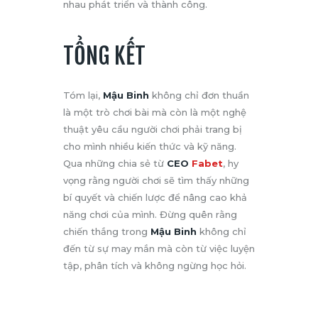
nhau phát triển và thành công.
TỔNG KẾT
Tóm lại,
Mậu Binh
không chỉ đơn thuần
là một trò chơi bài mà còn là một nghệ
thuật yêu cầu người chơi phải trang bị
cho mình nhiều kiến thức và kỹ năng.
Qua những chia sẻ từ
CEO
Fabet
, hy
vọng rằng người chơi sẽ tìm thấy những
bí quyết và chiến lược để nâng cao khả
năng chơi của mình. Đừng quên rằng
chiến thắng trong
Mậu Binh
không chỉ
đến từ sự may mắn mà còn từ việc luyện
tập, phân tích và không ngừng học hỏi.