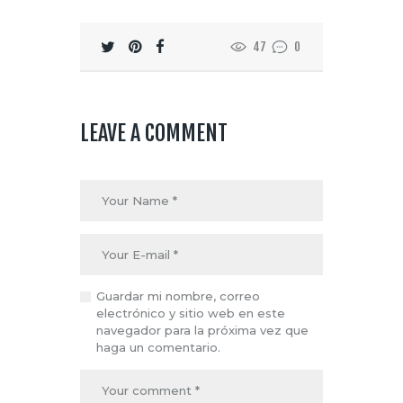
47
0
LEAVE A COMMENT
Guardar mi nombre, correo
electrónico y sitio web en este
navegador para la próxima vez que
haga un comentario.