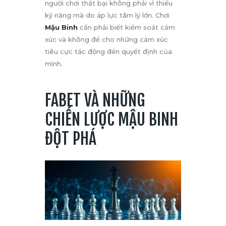
người chơi thất bại không phải vì thiếu
kỹ năng mà do áp lực tâm lý lớn. Chơi
Mậu Binh
cần phải biết kiểm soát cảm
xúc và không để cho những cảm xúc
tiêu cực tác động đến quyết định của
mình.
FABET VÀ NHỮNG
CHIẾN LƯỢC MẬU BINH
ĐỘT PHÁ