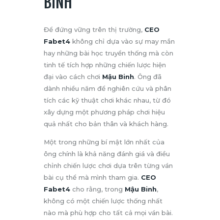
BINH
Để đứng vững trên thị trường,
CEO
Fabet4
không chỉ dựa vào sự may mắn
hay những bài học truyền thống mà còn
tinh tế tích hợp những chiến lược hiện
đại vào cách chơi
Mậu Binh
. Ông đã
dành nhiều năm để nghiên cứu và phân
tích các kỹ thuật chơi khác nhau, từ đó
xây dựng một phương pháp chơi hiệu
quả nhất cho bản thân và khách hàng.
Một trong những bí mật lớn nhất của
ông chính là khả năng đánh giá và điều
chỉnh chiến lược chơi dựa trên từng ván
bài cụ thể mà mình tham gia.
CEO
Fabet4
cho rằng, trong
Mậu Binh
,
không có một chiến lược thống nhất
nào mà phù hợp cho tất cả mọi ván bài.