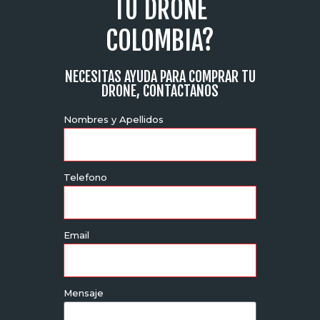
TU DRONE
COLOMBIA?
NECESITAS AYUDA PARA COMPRAR TU
DRONE, CONTACTANOS
Nombres y Apellidos
Telefono
Email
Mensaje