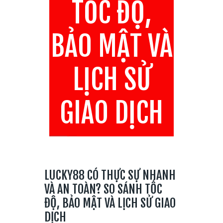
TỐC ĐỘ,
BẢO MẬT VÀ
LỊCH SỬ
GIAO DỊCH
LUCKY88 CÓ THỰC SỰ NHANH
VÀ AN TOÀN? SO SÁNH TỐC
ĐỘ, BẢO MẬT VÀ LỊCH SỬ GIAO
DỊCH