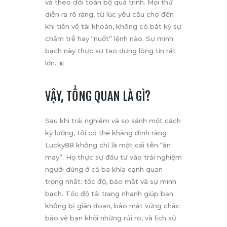
và theo dõi toàn bộ quá trình. Mọi thứ
diễn ra rõ ràng, từ lúc yêu cầu cho đến
khi tiền về tài khoản, không có bất kỳ sự
chậm trễ hay “nuốt” lệnh nào. Sự minh
bạch này thực sự tạo dựng lòng tin rất
lớn. 📊
VẬY, TỔNG QUAN LÀ GÌ?
Sau khi trải nghiệm và so sánh một cách
kỹ lưỡng, tôi có thể khẳng định rằng
Lucky88 không chỉ là một cái tên “ăn
may”. Họ thực sự đầu tư vào trải nghiệm
người dùng ở cả ba khía cạnh quan
trọng nhất: tốc độ, bảo mật và sự minh
bạch. Tốc độ tải trang nhanh giúp bạn
không bị gián đoạn, bảo mật vững chắc
bảo vệ bạn khỏi những rủi ro, và lịch sử