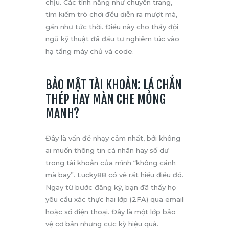
chịu. Các tính năng như chuyển trang,
tìm kiếm trò chơi đều diễn ra mượt mà,
gần như tức thời. Điều này cho thấy đội
ngũ kỹ thuật đã đầu tư nghiêm túc vào
hạ tầng máy chủ và code.
BẢO MẬT TÀI KHOẢN: LÁ CHẮN
THÉP HAY MÀN CHE MỎNG
MANH?
Đây là vấn đề nhạy cảm nhất, bởi không
ai muốn thông tin cá nhân hay số dư
trong tài khoản của mình “không cánh
mà bay”. Lucky88 có vẻ rất hiểu điều đó.
Ngay từ bước đăng ký, bạn đã thấy họ
yêu cầu xác thực hai lớp (2FA) qua email
hoặc số điện thoại. Đây là một lớp bảo
vệ cơ bản nhưng cực kỳ hiệu quả.