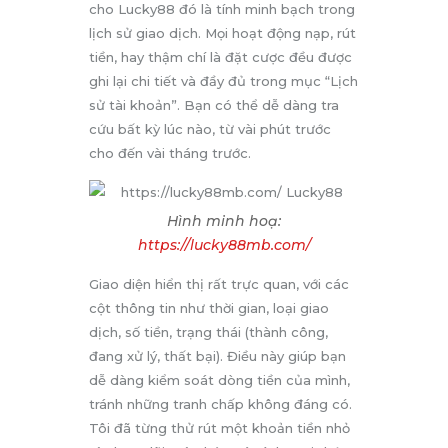
cho Lucky88 đó là tính minh bạch trong
lịch sử giao dịch. Mọi hoạt động nạp, rút
tiền, hay thậm chí là đặt cược đều được
ghi lại chi tiết và đầy đủ trong mục “Lịch
sử tài khoản”. Bạn có thể dễ dàng tra
cứu bất kỳ lúc nào, từ vài phút trước
cho đến vài tháng trước.
Hình minh hoạ:
https://lucky88mb.com/
Giao diện hiển thị rất trực quan, với các
cột thông tin như thời gian, loại giao
dịch, số tiền, trạng thái (thành công,
đang xử lý, thất bại). Điều này giúp bạn
dễ dàng kiểm soát dòng tiền của mình,
tránh những tranh chấp không đáng có.
Tôi đã từng thử rút một khoản tiền nhỏ