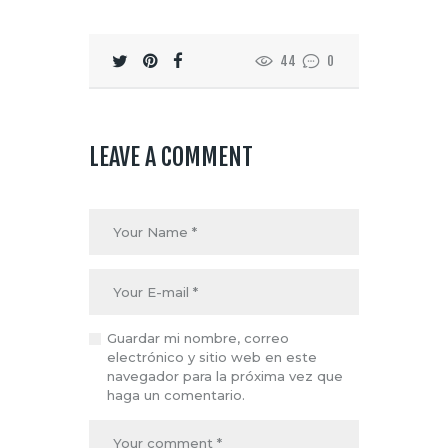
44
0
LEAVE A COMMENT
Guardar mi nombre, correo
electrónico y sitio web en este
navegador para la próxima vez que
haga un comentario.