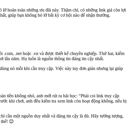
 lỡ hoàn toàn những ưu đãi này. Thậm chí, có những link giả còn lợi
nhất, giúp bạn không bỏ lỡ bất kỳ cơ hội nào để nhận thưởng.
i .com, .net hoặc .vn và được thiết kế chuyên nghiệp. Thứ hai, kiểm
ơi lâu năm. Họ luôn là nguồn thông tin đáng tin cậy nhất.
 dùng nó mỗi khi cần truy cập. Việc này tuy đơn giản nhưng lại giúp
n tiền không nhỏ, anh mới rút ra bài học: “Phải coi link truy cập
rước khi chơi, anh đều kiểm tra xem link còn hoạt động không, nếu bị
chỉ cần một nguồn duy nhất và đáng tin cậy là đủ. Hãy tưởng tượng,
 thế! 😉