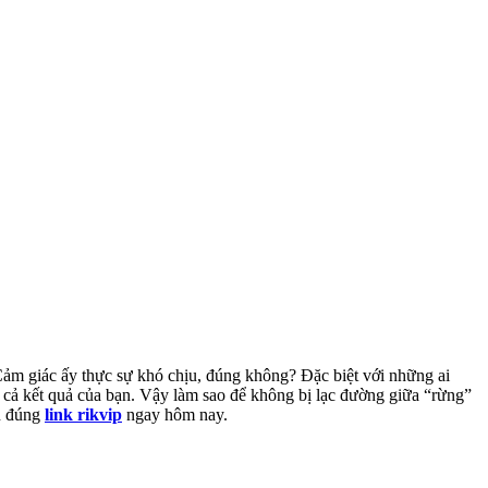
Cảm giác ấy thực sự khó chịu, đúng không? Đặc biệt với những ai
à cả kết quả của bạn. Vậy làm sao để không bị lạc đường giữa “rừng”
ọn đúng
link rikvip
ngay hôm nay.