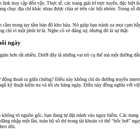
nk truy cập đến vậy. Thực tế, các trang giải trí trực tuyến, đặc biệt
g chục địa chỉ khác nhau được chia sẻ trên các hội nhóm. Trong số đó,
cầm trong tay tấm bản đồ kho báu. Nó giúp bạn tránh xa mọi cạm bẫy, 
g chỉ vì một phút lơ là. Nghe có vẻ đáng sợ, nhưng đó là sự thật.
mỗi ngày
n giản hơn rất nhiều. Dưới đây là những vai trò cụ thể mà một đường dẫ
 tự động thoát ra giữa chừng? Điều này không chỉ do đường truyền inte
ũ kỹ thuật kiểm tra và tối ưu hàng ngày. Điều này đồng nghĩa với việc 
n không rõ nguồn gốc, bạn đang tự đặt mình vào nguy hiểm. Các trang 
 đăng nhập một lần, toàn bộ số dư trong tài khoản có thể “bốc hơi” ng
heo dõi.