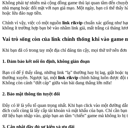
Không phải tự nhiên mà cộng đồng game thủ lại quan tâm đến chuyện li
nhà mạng hoặc đối mặt với nạn giả mạo. Một ngày, bạn có thể thấy hàn
hoặc lừa đảo nạp tiền.
Chính vì vậy, việc có một nguồn
link rikvip
chuẩn xác giống như bạn 
không ít trường hợp bạn bè vào nhầm link giả, mất trắng cả tháng lươn
Vai trò sống còn của link chính thống khi vào game 
Khi bạn đã có trong tay một địa chỉ đáng tin cậy, mọi thứ trở nên đơ
1. Đảm bảo kết nối ổn định, không gián đoạn
Bạn có để ý thấy rằng, những link “lạ” thường hay bị lag, giật hoặc
thường xuyên. Ngược lại, một
link rikvip
chính hãng luôn được đội ng
Không còn cảnh “đứt cáp” giữa ván bài đang thắng lớn nữa!
2. Bảo mật thông tin tuyệt đối
Đây có lẽ là yếu tố quan trọng nhất. Khi bạn click vào một đường dẫ
đích cuối cùng là lấy cắp tài khoản và mật khẩu của bạn. Chỉ cần bạn
dữ liệu bạn nhập vào, giúp bạn an tâm “chiến” game mà không lo bị t
3. Cập nhật đầy đủ sự kiện và ưu đãi