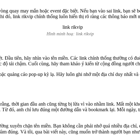
ng quay may mắn hoặc event đặc biệt. Nếu bạn vào sai link, bạn sẽ bỏ
hi đó, link rikvip chính thống luôn hiển thị rõ ràng các thông báo mới 
Hình minh hoạ: link rikvip
. Đầu tiên, hãy nhìn vào tên miền. Các link chính thống thường có đuô
ốc độ tải chậm. Cuối cùng, hãy tham khảo ý kiến từ cộng đồng người ch
hoặc quảng cáo pop-up kỳ lạ. Hãy luôn ghi nhớ một địa chỉ duy nhất và
ằng, thời gian đầu anh cũng từng bị lừa vì vào nhầm link. Mất một khoả
. Từ đó, anh chỉ lưu đúng một đường dẫn và bookmark lại. Mỗi ngày, t
ường xuyên chặn tên miền. Bạn không cần phải nhớ quá nhiều địa chỉ, 
làm đúng. Và tôi, qua bài viết này, cũng muốn trở thành người bạn như