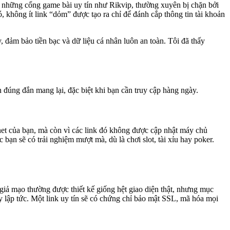
 là những cổng game bài uy tín như Rikvip, thường xuyên bị chặn bởi
 không ít link “dỏm” được tạo ra chỉ để đánh cắp thông tin tài khoản
đảm bảo tiền bạc và dữ liệu cá nhân luôn an toàn. Tôi đã thấy
n đúng đắn mang lại, đặc biệt khi bạn cần truy cập hàng ngày.
rnet của bạn, mà còn vì các link đó không được cập nhật máy chủ
bạn sẽ có trải nghiệm mượt mà, dù là chơi slot, tài xỉu hay poker.
giả mạo thường được thiết kế giống hệt giao diện thật, nhưng mục
ay lập tức. Một link uy tín sẽ có chứng chỉ bảo mật SSL, mã hóa mọi