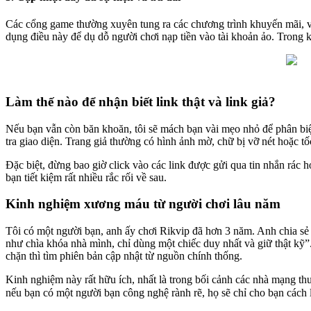
Các cổng game thường xuyên tung ra các chương trình khuyến mãi, vò
dụng điều này để dụ dỗ người chơi nạp tiền vào tài khoản ảo. Trong k
Làm thế nào để nhận biết link thật và link giả?
Nếu bạn vẫn còn băn khoăn, tôi sẽ mách bạn vài mẹo nhỏ để phân biệt
tra giao diện. Trang giả thường có hình ảnh mờ, chữ bị vỡ nét hoặc t
Đặc biệt, đừng bao giờ click vào các link được gửi qua tin nhắn rác 
bạn tiết kiệm rất nhiều rắc rối về sau.
Kinh nghiệm xương máu từ người chơi lâu năm
Tôi có một người bạn, anh ấy chơi Rikvip đã hơn 3 năm. Anh chia sẻ r
như chìa khóa nhà mình, chỉ dùng một chiếc duy nhất và giữ thật kỹ”
chặn thì tìm phiên bản cập nhật từ nguồn chính thống.
Kinh nghiệm này rất hữu ích, nhất là trong bối cảnh các nhà mạng th
nếu bạn có một người bạn công nghệ rành rẽ, họ sẽ chỉ cho bạn cách 