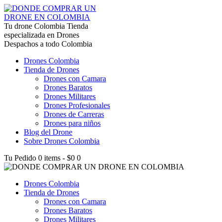
lucky jet kz
Tu drone Colombia
1win az
pin up
1win
lucky jet live
1vin casino
4rabet login bangladesh
snai casino it
1win
Tienda
especializada en Drones
Despachos a todo Colombia
Drones Colombia
Tienda de Drones
Drones con Camara
Drones Baratos
Drones Militares
Drones Profesionales
Drones de Carreras
Drones para niños
Blog del Drone
Sobre Drones Colombia
Tu Pedido
0 items
-
$0
0
Drones Colombia
Tienda de Drones
Drones con Camara
Drones Baratos
Drones Militares