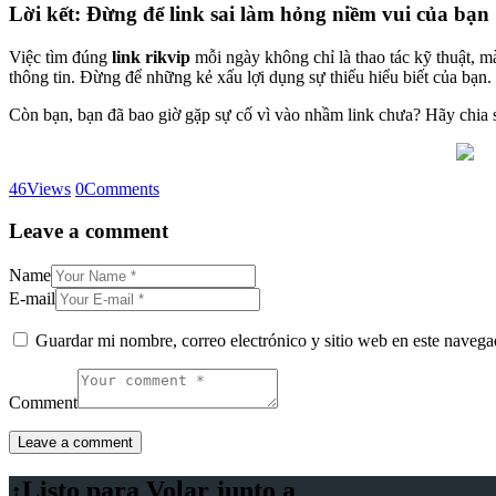
Lời kết: Đừng để link sai làm hỏng niềm vui của bạn
Việc tìm đúng
link rikvip
mỗi ngày không chỉ là thao tác kỹ thuật, m
thông tin. Đừng để những kẻ xấu lợi dụng sự thiếu hiểu biết của bạn.
Còn bạn, bạn đã bao giờ gặp sự cố vì vào nhầm link chưa? Hãy chia 
46
Views
0
Comments
Leave a comment
Name
E-mail
Guardar mi nombre, correo electrónico y sitio web en este naveg
Comment
¿Listo para Volar junto a