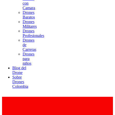
con
Camara
Drones
Baratos
Drones
Militares
Drones
Profesionales
Drones
de
Carreras
Drones
para
niños
Blog del
Drone
Sobre
Drones
Colombia