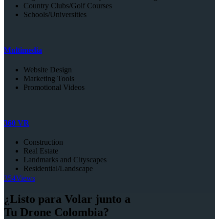
Country Clubs/Golf Courses
Schools/Universities
Multimedia
Website Design
Marketing Tools
Promotional Videos
360 VR
Construction
Real Estate
Landmarks and Cityscapes
Residential/Landscape
354
Views
¿Listo para Volar junto a
Tu Drone Colombia?