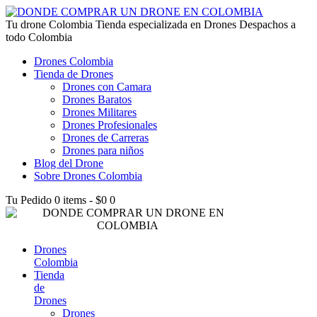
lucky jet kz
Tu drone Colombia
1win az
pin up
1win
lucky jet live
1vin casino
4rabet login bangladesh
snai casino it
1win
Tienda especializada en Drones Despachos a
todo Colombia
Drones Colombia
Tienda de Drones
Drones con Camara
Drones Baratos
Drones Militares
Drones Profesionales
Drones de Carreras
Drones para niños
Blog del Drone
Sobre Drones Colombia
Tu Pedido
0 items
-
$0
0
Drones
Colombia
Tienda
de
Drones
Drones