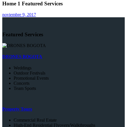
Home 1 Featured Services
noviembre 9, 2017
Featured Services
DRONES BOGOTA
Weddings
Outdoor Festivals
Promotional Events
Concerts
Team Sports
Property Tours
Commercial Real Estate
High-End Residential Flyovers/Walkthroughs