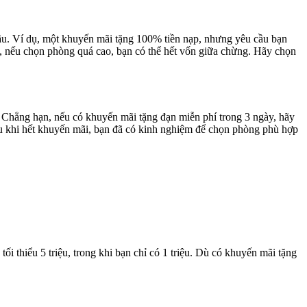
ầu. Ví dụ, một khuyến mãi tặng 100% tiền nạp, nhưng yêu cầu bạn
ại, nếu chọn phòng quá cao, bạn có thể hết vốn giữa chừng. Hãy chọn
. Chẳng hạn, nếu có khuyến mãi tặng đạn miễn phí trong 3 ngày, hãy
au khi hết khuyến mãi, bạn đã có kinh nghiệm để chọn phòng phù hợp
i thiểu 5 triệu, trong khi bạn chỉ có 1 triệu. Dù có khuyến mãi tặng