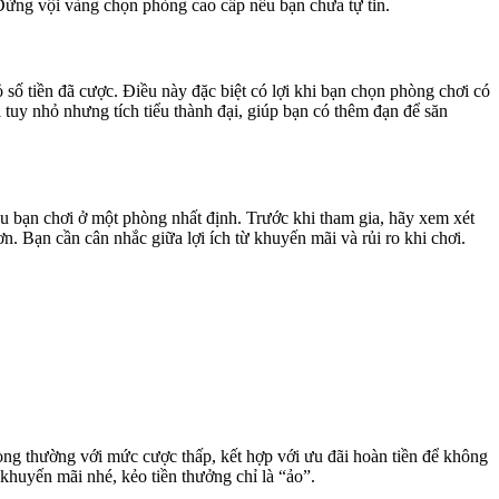
 Đừng vội vàng chọn phòng cao cấp nếu bạn chưa tự tin.
số tiền đã cược. Điều này đặc biệt có lợi khi bạn chọn phòng chơi có
 tuy nhỏ nhưng tích tiểu thành đại, giúp bạn có thêm đạn để săn
 bạn chơi ở một phòng nhất định. Trước khi tham gia, hãy xem xét
. Bạn cần cân nhắc giữa lợi ích từ khuyến mãi và rủi ro khi chơi.
òng thường với mức cược thấp, kết hợp với ưu đãi hoàn tiền để không
khuyến mãi nhé, kẻo tiền thưởng chỉ là “ảo”.