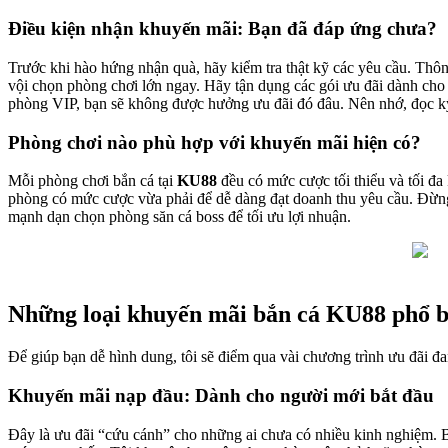
Điều kiện nhận khuyến mãi: Bạn đã đáp ứng chưa?
Trước khi hào hứng nhận quà, hãy kiểm tra thật kỹ các yêu cầu. Thô
vội chọn phòng chơi lớn ngay. Hãy tận dụng các gói ưu đãi dành cho
phòng VIP, bạn sẽ không được hưởng ưu đãi đó đâu. Nên nhớ, đọc kỹ 
Phòng chơi nào phù hợp với khuyến mãi hiện có?
Mỗi phòng chơi bắn cá tại
KU88
đều có mức cược tối thiểu và tối đ
phòng có mức cược vừa phải để dễ dàng đạt doanh thu yêu cầu. Đừng 
mạnh dạn chọn phòng săn cá boss để tối ưu lợi nhuận.
Những loại khuyến mãi bắn cá KU88 phổ b
Để giúp bạn dễ hình dung, tôi sẽ điểm qua vài chương trình ưu đãi đ
Khuyến mãi nạp đầu: Dành cho người mới bắt đầu
Đây là ưu đãi “cứu cánh” cho những ai chưa có nhiều kinh nghiệm. Bạ