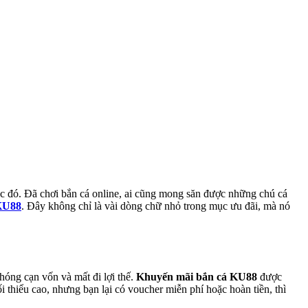
ác đó. Đã chơi bắn cá online, ai cũng mong săn được những chú cá
KU88
. Đây không chỉ là vài dòng chữ nhỏ trong mục ưu đãi, mà nó
hóng cạn vốn và mất đi lợi thế.
Khuyến mãi bắn cá KU88
được
i thiểu cao, nhưng bạn lại có voucher miễn phí hoặc hoàn tiền, thì