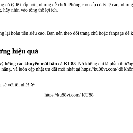
g có tỷ lệ thấp hơn, nhưng dễ chơi. Phòng cao cấp có tỷ lệ cao, nhưng
, hãy nhìn vào tổng thể lợi ích.
ng lại hoàn tiền siêu cao. Bạn nên theo dõi trang chủ hoặc fanpage để 
ởng hiệu quả
 kỹ lưỡng các
khuyến mãi bắn cá KU88
. Nó không chỉ là phần thưởng,
ăng, và luôn cập nhật ưu đãi mới nhất tại https://ku88vt.com/ để khô
 sẻ với tôi nhé! 🎯