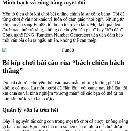
Minh bạch và công bằng tuyệt đối
Yếu tố then chốt khi chơi bài online chính là sự công bằng. Tôi đã
từng chơi ở vài nơi khác và luôn có cảm giác “hơi bịp”. Nhưng từ
khi chuyển sang Fun88, tôi hoàn toàn yên tâm. Mọi kết quả đều
được xác thực rõ ràng, không có chuyện “ăn gian” hay “lừa đảo”.
Công nghệ RNG (Random Number Generator) tiên tiến đảm bảo
mỗi ván bài đều là ngẫu nhiên, không thể can thiệp.
Bí kíp chơi bài cào rùa “bách chiến bách
thắng”
Dù bài cào rùa chủ yếu dựa vào may mắn, nhưng không phải là
không có mẹo. Là một người đã “lăn lộn” với game này khá lâu, tôi
xin chia sẻ vài kinh nghiệm “xương máu” để các bạn có thể tự tin
hơn khi bước vào bàn cược.
Quản lý vốn là trên hết
Đây là nguyên tắc sống còn trong mọi trò chơi cá cược, không riêng
gì bài cào rùa. Bạn nên chia nhỏ số tiền của mình ra để chơi được