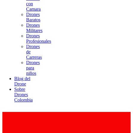
con
Camara
Drones
Baratos
Drones
Militares
Drones
Profesionales
Drones
de
Carreras
Drones
para
niños
Blog del
Drone
Sobre
Drones
Colombia