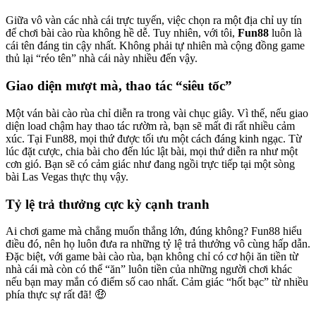
Giữa vô vàn các nhà cái trực tuyến, việc chọn ra một địa chỉ uy tín
để chơi bài cào rùa không hề dễ. Tuy nhiên, với tôi,
Fun88
luôn là
cái tên đáng tin cậy nhất. Không phải tự nhiên mà cộng đồng game
thủ lại “réo tên” nhà cái này nhiều đến vậy.
Giao diện mượt mà, thao tác “siêu tốc”
Một ván bài cào rùa chỉ diễn ra trong vài chục giây. Vì thế, nếu giao
diện load chậm hay thao tác rườm rà, bạn sẽ mất đi rất nhiều cảm
xúc. Tại Fun88, mọi thứ được tối ưu một cách đáng kinh ngạc. Từ
lúc đặt cược, chia bài cho đến lúc lật bài, mọi thứ diễn ra như một
cơn gió. Bạn sẽ có cảm giác như đang ngồi trực tiếp tại một sòng
bài Las Vegas thực thụ vậy.
Tỷ lệ trả thưởng cực kỳ cạnh tranh
Ai chơi game mà chẳng muốn thắng lớn, đúng không? Fun88 hiểu
điều đó, nên họ luôn đưa ra những tỷ lệ trả thưởng vô cùng hấp dẫn.
Đặc biệt, với game bài cào rùa, bạn không chỉ có cơ hội ăn tiền từ
nhà cái mà còn có thể “ăn” luôn tiền của những người chơi khác
nếu bạn may mắn có điểm số cao nhất. Cảm giác “hốt bạc” từ nhiều
phía thực sự rất đã! 🤑