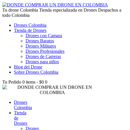
lucky jet kz
Tu drone Colombia
1win az
pin up
1win
lucky jet live
1vin casino
4rabet login bangladesh
snai casino it
1win
Tienda especializada en Drones Despachos a
todo Colombia
Drones Colombia
Tienda de Drones
Drones con Camara
Drones Baratos
Drones Militares
Drones Profesionales
Drones de Carreras
Drones para niños
Blog del Drone
Sobre Drones Colombia
Tu Pedido
0 items
-
$0
0
Drones
Colombia
Tienda
de
Drones
Drones