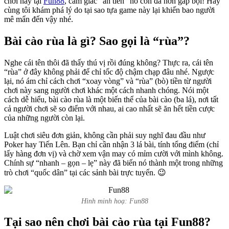
chơi này tại
Fun88
, cảm giác “ăn tiền” nó còn đã hơn gấp bội! Hãy
cùng tôi khám phá lý do tại sao tựa game này lại khiến bao người
mê mẩn đến vậy nhé.
Bài cào rùa là gì? Sao gọi là “rùa”?
Nghe cái tên thôi đã thấy thú vị rồi đúng không? Thực ra, cái tên
“rùa” ở đây không phải để chỉ tốc độ chậm chạp đâu nhé. Ngược
lại, nó ám chỉ cách chơi “xoay vòng” và “rùa” (bò) tiền từ người
chơi này sang người chơi khác một cách nhanh chóng. Nói một
cách dễ hiểu, bài cào rùa là một biến thể của bài cào (ba lá), nơi tất
cả người chơi sẽ so điểm với nhau, ai cao nhất sẽ ăn hết tiền cược
của những người còn lại.
Luật chơi siêu đơn giản, không cần phải suy nghĩ đau đầu như
Poker hay Tiến Lên. Bạn chỉ cần nhận 3 lá bài, tính tổng điểm (chỉ
lấy hàng đơn vị) và chờ xem vận may có mỉm cười với mình không.
Chính sự “nhanh – gọn – lẹ” này đã biến nó thành một trong những
trò chơi “quốc dân” tại các sảnh bài trực tuyến. 😉
Hình minh hoạ: Fun88
Tại sao nên chơi bài cào rùa tại Fun88?