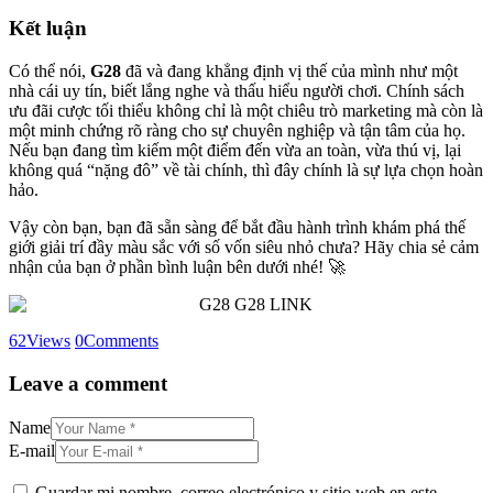
Kết luận
Có thể nói,
G28
đã và đang khẳng định vị thế của mình như một
nhà cái uy tín, biết lắng nghe và thấu hiểu người chơi. Chính sách
ưu đãi cược tối thiểu không chỉ là một chiêu trò marketing mà còn là
một minh chứng rõ ràng cho sự chuyên nghiệp và tận tâm của họ.
Nếu bạn đang tìm kiếm một điểm đến vừa an toàn, vừa thú vị, lại
không quá “nặng đô” về tài chính, thì đây chính là sự lựa chọn hoàn
hảo.
Vậy còn bạn, bạn đã sẵn sàng để bắt đầu hành trình khám phá thế
giới giải trí đầy màu sắc với số vốn siêu nhỏ chưa? Hãy chia sẻ cảm
nhận của bạn ở phần bình luận bên dưới nhé! 🚀
62
Views
0
Comments
Leave a comment
Name
E-mail
Guardar mi nombre, correo electrónico y sitio web en este