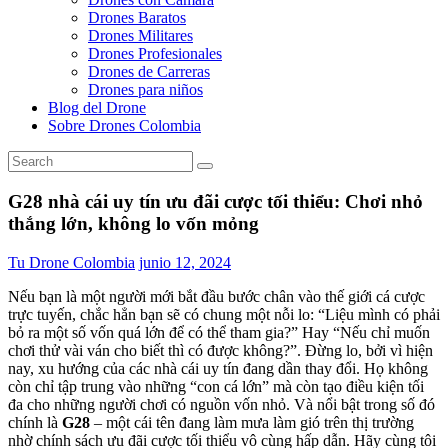
Drones Baratos
Drones Militares
Drones Profesionales
Drones de Carreras
Drones para niños
Blog del Drone
Sobre Drones Colombia
G28 nhà cái uy tín ưu đãi cược tối thiểu: Chơi nhỏ
thắng lớn, không lo vốn mỏng
Tu Drone Colombia
junio 12, 2024
Nếu bạn là một người mới bắt đầu bước chân vào thế giới cá cược
trực tuyến, chắc hẳn bạn sẽ có chung một nỗi lo: “Liệu mình có phải
bỏ ra một số vốn quá lớn để có thể tham gia?” Hay “Nếu chỉ muốn
chơi thử vài ván cho biết thì có được không?”. Đừng lo, bởi vì hiện
nay, xu hướng của các nhà cái uy tín đang dần thay đổi. Họ không
còn chỉ tập trung vào những “con cá lớn” mà còn tạo điều kiện tối
đa cho những người chơi có nguồn vốn nhỏ. Và nổi bật trong số đó
chính là
G28
– một cái tên đang làm mưa làm gió trên thị trường
nhờ chính sách ưu đãi cược tối thiểu vô cùng hấp dẫn. Hãy cùng tôi