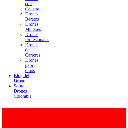
con
Camara
Drones
Baratos
Drones
Militares
Drones
Profesionales
Drones
de
Carreras
Drones
para
niños
Blog del
Drone
Sobre
Drones
Colombia