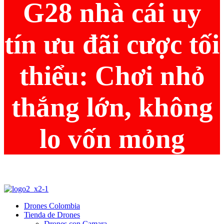
G28 nhà cái uy
tín ưu đãi cược tối
thiểu: Chơi nhỏ
thắng lớn, không
lo vốn mỏng
Drones Colombia
Tienda de Drones
Drones con Camara