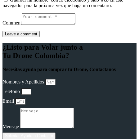
navegador para la próxima vez que haga un comentario.
Comment
¿Listo para Volar junto a
Tu Drone Colombia?
Necesitas ayuda para comprar tu Drone, Contactanos
Nombres y Apellidos
Telefono
Email
Mensaje
Solicitar Ayuda o Contacto