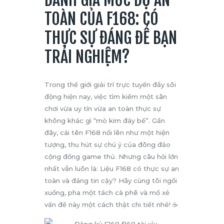
TOÀN CỦA F168: CÓ
THỰC SỰ ĐÁNG ĐỂ BẠN
TRẢI NGHIỆM?
Trong thế giới giải trí trực tuyến đầy sôi
động hiện nay, việc tìm kiếm một sân
chơi vừa uy tín vừa an toàn thực sự
không khác gì “mò kim đáy bể”. Gần
đây, cái tên F168 nổi lên như một hiện
tượng, thu hút sự chú ý của đông đảo
cộng đồng game thủ. Nhưng câu hỏi lớn
nhất vẫn luôn là: Liệu F168 có thực sự an
toàn và đáng tin cậy? Hãy cùng tôi ngồi
xuống, pha một tách cà phê và mổ xẻ
vấn đề này một cách thật chi tiết nhé! ☕