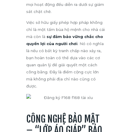
mọi hoạt động đều diễn ra dưới sự giám
sát chặt chẽ.
Việc sở hữu giấy phép hợp pháp không
chỉ là một tấm bùa hộ mệnh cho nhà cái
mà còn là
sự đảm bảo vững chắc cho
quyền lợi của người chơi
. Nó có nghĩa
là nếu có bất kỳ tranh chấp nào xảy ra,
bạn hoàn toàn có thể dựa vào các cơ
quan quản lý để giải quyết một cách
công bằng. Đây là điểm cộng cực lớn
mà không phải địa chỉ nào cũng có
được.
CÔNG NGHỆ BẢO MẬT
– “LỚP ÁO GIÁP” BẢO