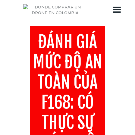
ĐÁNH GIÁ
DRONES COLOMBIA
TIENDA DE DRONES
MỨC ĐỘ AN
BLOG DEL DRONE
SOBRE DRONES COLOMBIA
TOÀN CỦA
F168: CÓ
THỰC SỰ