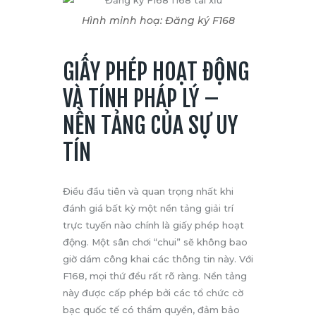
Hình minh hoạ: Đăng ký F168
GIẤY PHÉP HOẠT ĐỘNG
VÀ TÍNH PHÁP LÝ –
NỀN TẢNG CỦA SỰ UY
TÍN
Điều đầu tiên và quan trọng nhất khi
đánh giá bất kỳ một nền tảng giải trí
trực tuyến nào chính là giấy phép hoạt
động. Một sân chơi “chui” sẽ không bao
giờ dám công khai các thông tin này. Với
F168, mọi thứ đều rất rõ ràng. Nền tảng
này được cấp phép bởi các tổ chức cờ
bạc quốc tế có thẩm quyền, đảm bảo