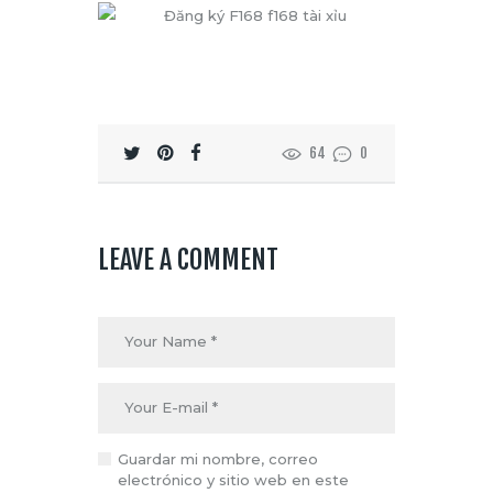
64
0
LEAVE A COMMENT
Guardar mi nombre, correo
electrónico y sitio web en este