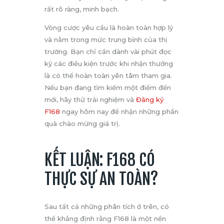
rất rõ ràng, minh bạch.
Vòng cược yêu cầu là hoàn toàn hợp lý
và nằm trong mức trung bình của thị
trường. Bạn chỉ cần dành vài phút đọc
kỹ các điều kiện trước khi nhận thưởng
là có thể hoàn toàn yên tâm tham gia.
Nếu bạn đang tìm kiếm một điểm đến
mới, hãy thử trải nghiệm và
Đăng ký
F168
ngay hôm nay để nhận những phần
quà chào mừng giá trị.
KẾT LUẬN: F168 CÓ
THỰC SỰ AN TOÀN?
Sau tất cả những phân tích ở trên, có
thể khẳng định rằng F168 là một nền