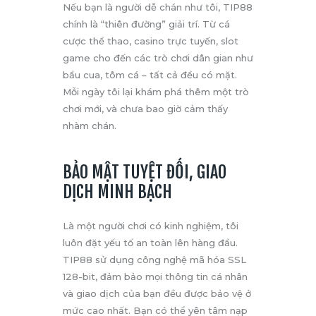
Nếu bạn là người dễ chán như tôi, TIP88
chính là “thiên đường” giải trí. Từ cá
cược thể thao, casino trực tuyến, slot
game cho đến các trò chơi dân gian như
bầu cua, tôm cá – tất cả đều có mặt.
Mỗi ngày tôi lại khám phá thêm một trò
chơi mới, và chưa bao giờ cảm thấy
nhàm chán.
BẢO MẬT TUYỆT ĐỐI, GIAO
DỊCH MINH BẠCH
Là một người chơi có kinh nghiệm, tôi
luôn đặt yếu tố an toàn lên hàng đầu.
TIP88 sử dụng công nghệ mã hóa SSL
128-bit, đảm bảo mọi thông tin cá nhân
và giao dịch của bạn đều được bảo vệ ở
mức cao nhất. Bạn có thể yên tâm nạp