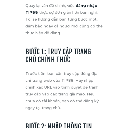
Quay lại vấn đề chính, việc
đăng nhập
TIP88
thực sự đơn giản hơn bạn nghĩ.
Tôi sẽ hướng dẫn bạn từng bước một,
đảm bảo ngay cả người mới cũng có thể
thực hiện dễ dàng.
BƯỚC 1: TRUY CẬP TRANG
CHỦ CHÍNH THỨC
Trước tiên, bạn cần truy cập đúng địa
chỉ trang web của TIP88. Hãy nhập
chính xác URL vào trình duyệt để tránh
truy cập vào các trang giả mạo. Nếu
chưa có tài khoản, bạn có thể đăng ký
ngay tại trang chủ.
BƯỚC 2: NHẬP THÔNG TIN