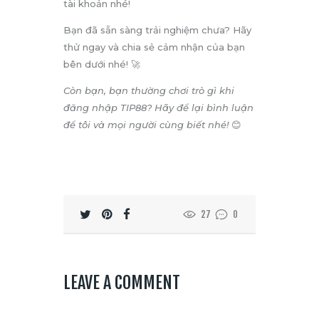
tài khoản nhé!
Bạn đã sẵn sàng trải nghiệm chưa? Hãy
thử ngay và chia sẻ cảm nhận của bạn
bên dưới nhé! 🚀
Còn bạn, bạn thường chơi trò gì khi
đăng nhập TIP88? Hãy để lại bình luận
để tôi và mọi người cùng biết nhé!
😊
27
0
LEAVE A COMMENT