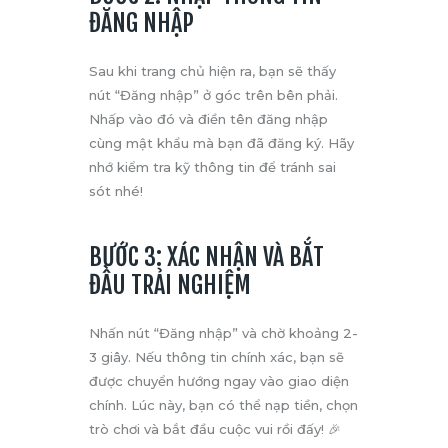
ĐĂNG NHẬP
Sau khi trang chủ hiện ra, bạn sẽ thấy
nút “Đăng nhập” ở góc trên bên phải.
Nhấp vào đó và điền tên đăng nhập
cùng mật khẩu mà bạn đã đăng ký. Hãy
nhớ kiểm tra kỹ thông tin để tránh sai
sót nhé!
BƯỚC 3: XÁC NHẬN VÀ BẮT
ĐẦU TRẢI NGHIỆM
Nhấn nút “Đăng nhập” và chờ khoảng 2-
3 giây. Nếu thông tin chính xác, bạn sẽ
được chuyển hướng ngay vào giao diện
chính. Lúc này, bạn có thể nạp tiền, chọn
trò chơi và bắt đầu cuộc vui rồi đấy! 🎉