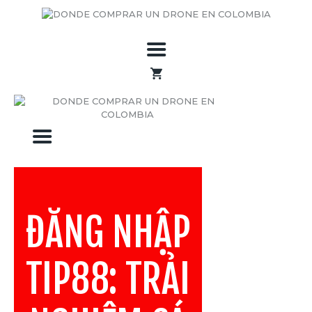
lucky jet kz
1win az
pin up
1win
lucky jet live
1vin casino
4rabet login bangladesh
snai casino it
1win
DRONES COLOMBIA
TIENDA DE DRONES
BLOG DEL DRONE
SOBRE DRONES COLOMBIA
ĐĂNG NHẬP
TIP88: TRẢI