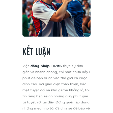
KẾT LUẬN
Việc
đăng nhập TIP88
thực sự đơn
giản và nhanh chóng, chỉ mất chưa đầy 1
phút để bạn bước vào thế giới cá cược
đỉnh cao. Với giao diện thân thiện, bảo
mật tuyệt đối và kho game khổng lồ, tôi
tin rằng bạn sẽ có những giây phút giải
trí tuyệt vời tại đây. Đừng quên áp dụng
những mẹo nhỏ tôi đã chia sẻ để bảo vệ