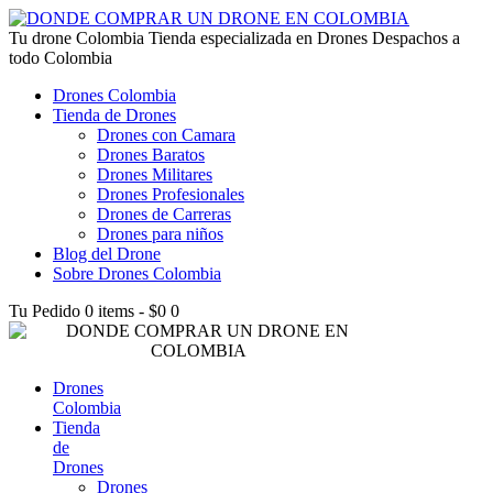
lucky jet kz
Tu drone Colombia
1win az
pin up
1win
lucky jet live
1vin casino
4rabet login bangladesh
snai casino it
1win
Tienda especializada en Drones Despachos a
todo Colombia
Drones Colombia
Tienda de Drones
Drones con Camara
Drones Baratos
Drones Militares
Drones Profesionales
Drones de Carreras
Drones para niños
Blog del Drone
Sobre Drones Colombia
Tu Pedido
0 items
-
$0
0
Drones
Colombia
Tienda
de
Drones
Drones