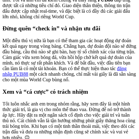
được tất cả những tiêu chí đó. Giao diện thân thiện, thông tin trận
đấu được cập nhật real-time, và đặc biệt là có đầy đủ các giải đấu
lớn nhỏ, không chỉ riêng World Cup.
Đừng quên “check in” và nhận ưu đãi
Một điều thú vị nữa là bạn có thể tham gia các hoạt động dự đoán
kết quả ngay trong vòng bảng. Chẳng hạn, dự đoán đội nào sẽ đứng
đầu bảng, cầu thủ nào sẽ ghi bàn, hay tỷ số chính xác của từng trận.
Cảm giác vừa xem bóng đá, vừa hồi hộp chờ kết quả dự đoán của
mình, nó thực sự rất phấn khích. Và để bắt đầu, việc đầu tiên bạn
cần làm là có một tài khoản. Bạn có thể thực hiện thao tác
đăng
nhập PUB88
một cách nhanh chóng, chỉ mất vài giây là đã sẵn sàng
cho một mùa World Cup bùng nổ.
Xem và “cá cược” có trách nhiệm
Tôi luôn nhắc anh em trong nhóm rằng, hãy xem đây là một hình
thức giải trí, là gia vị cho môn thể thao vua. Đừng để nó trở thành
áp lực. Hãy đặt ra một ngân sách cố định cho việc giải trí và tuân
thủ nó. Cái chính vẫn là tận hưởng những phút giây thăng hoa cùng
trái bóng tròn. Khi bạn có một tinh thần thoải mái, việc theo dõi các
trận đấu và đưa ra những nhận định cũng sẽ chính xác và vui vẻ
hơn nhiều. 😉