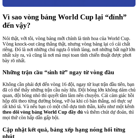
Vì sao vòng bảng World Cup lại “đỉnh”
đến vậy?
Nói thật, với tôi, vòng bảng mới chính là tinh hoa của World Cup.
Vòng knock-out căng thẳng thật, nhưng vòng bảng lại có cái chất
riêng. Đó là nơi những chú ngựa ô trình làng, nơi những bất ngờ lớn
nhất xảy ra, và cũng là nơi mà mọi toan tính chiến thuật được phơi
bày rõ nhất.
Những trận cầu “sinh tử” ngay từ vòng đầu
Không cần phải đợi đến vòng 16 đội, ngay từ loạt trận đầu tiên, bạn
đã có thể thấy những trận cầu nảy lửa. Đội bóng lớn không dám chủ
quan, đội bóng nhỏ thì quyết tâm làm nên chuyện. Cái cảm giác hồi
hộp dõi theo từng đường bóng, vỡ òa khi có bàn thắng, nó thực sự
rất khó tả. Và nếu bạn có một chỗ dựa tinh thần, kiểu như một kênh
theo dõi vòng bảng World Cup đầy đủ
và thêm chút dự đoán, thì
mọi thứ còn hấp dẫn gấp bội.
Cập nhật kết quả, bảng xếp hạng nóng hổi từng
phút