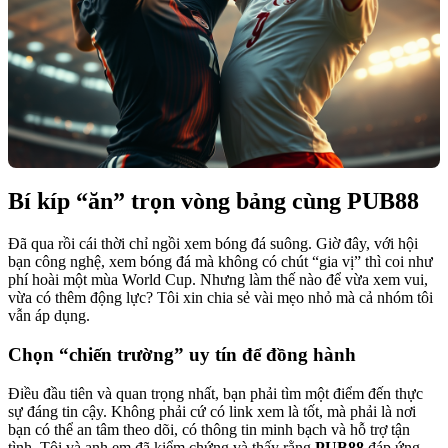
Bí kíp “ăn” trọn vòng bảng cùng PUB88
Đã qua rồi cái thời chỉ ngồi xem bóng đá suông. Giờ đây, với hội
bạn công nghệ, xem bóng đá mà không có chút “gia vị” thì coi như
phí hoài một mùa World Cup. Nhưng làm thế nào để vừa xem vui,
vừa có thêm động lực? Tôi xin chia sẻ vài mẹo nhỏ mà cả nhóm tôi
vẫn áp dụng.
Chọn “chiến trường” uy tín để đồng hành
Điều đầu tiên và quan trọng nhất, bạn phải tìm một điểm đến thực
sự đáng tin cậy. Không phải cứ có link xem là tốt, mà phải là nơi
bạn có thể an tâm theo dõi, có thông tin minh bạch và hỗ trợ tận
tình. Tôi và anh em đã kiểm chứng và thấy rằng
PUB88
đáp ứng