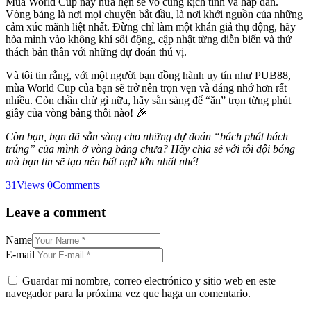
Mùa World Cup này hứa hẹn sẽ vô cùng kịch tính và hấp dẫn.
Vòng bảng là nơi mọi chuyện bắt đầu, là nơi khởi nguồn của những
cảm xúc mãnh liệt nhất. Đừng chỉ làm một khán giả thụ động, hãy
hòa mình vào không khí sôi động, cập nhật từng diễn biến và thử
thách bản thân với những dự đoán thú vị.
Và tôi tin rằng, với một người bạn đồng hành uy tín như PUB88,
mùa World Cup của bạn sẽ trở nên trọn vẹn và đáng nhớ hơn rất
nhiều. Còn chần chừ gì nữa, hãy sẵn sàng để “ăn” trọn từng phút
giây của vòng bảng thôi nào! 🎉
Còn bạn, bạn đã sẵn sàng cho những dự đoán “bách phát bách
trúng” của mình ở vòng bảng chưa? Hãy chia sẻ với tôi đội bóng
mà bạn tin sẽ tạo nên bất ngờ lớn nhất nhé!
31
Views
0
Comments
Leave a comment
Name
E-mail
Guardar mi nombre, correo electrónico y sitio web en este
navegador para la próxima vez que haga un comentario.