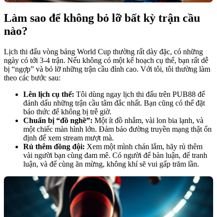
Làm sao để không bỏ lỡ bất kỳ trận cầu
nào?
Lịch thi đấu vòng bảng World Cup thường rất dày đặc, có những
ngày có tới 3-4 trận. Nếu không có một kế hoạch cụ thể, bạn rất dễ
bị “ngợp” và bỏ lỡ những trận cầu đỉnh cao. Với tôi, tôi thường làm
theo các bước sau:
Lên lịch cụ thể:
Tôi dùng ngay lịch thi đấu trên PUB88 để
đánh dấu những trận cầu tâm đắc nhất. Bạn cũng có thể đặt
báo thức để không bị trễ giờ.
Chuẩn bị “đồ nghề”:
Một ít đồ nhắm, vài lon bia lạnh, và
một chiếc màn hình lớn. Đảm bảo đường truyền mạng thật ổn
định để xem stream mượt mà.
Rủ thêm đồng đội:
Xem một mình chán lắm, hãy rủ thêm
vài người bạn cùng đam mê. Có người để bàn luận, để tranh
luận, và để cùng ăn mừng, không khí sẽ vui gấp trăm lần.