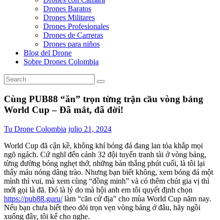
Drones Baratos
Drones Militares
Drones Profesionales
Drones de Carreras
Drones para niños
Blog del Drone
Sobre Drones Colombia
Cùng PUB88 “ăn” trọn từng trận cầu vòng bảng
World Cup – Đã mắt, đã đời!
Tu Drone Colombia
julio 21, 2024
World Cup đã cận kề, không khí bóng đá đang lan tỏa khắp mọi
ngõ ngách. Cứ nghĩ đến cảnh 32 đội tuyển tranh tài ở vòng bảng,
từng đường bóng nghẹt thở, những bàn thắng phút cuối, là tôi lại
thấy máu nóng dâng trào. Nhưng bạn biết không, xem bóng đá một
mình thì vui, mà xem cùng “đồng minh” và có thêm chút gia vị thì
mới gọi là đã. Đó là lý do mà hội anh em tôi quyết định chọn
https://pub88.guru/
làm “căn cứ địa” cho mùa World Cup năm nay.
Nếu bạn chưa biết theo dõi trọn vẹn vòng bảng ở đâu, hãy ngồi
xuống đây, tôi kể cho nghe.