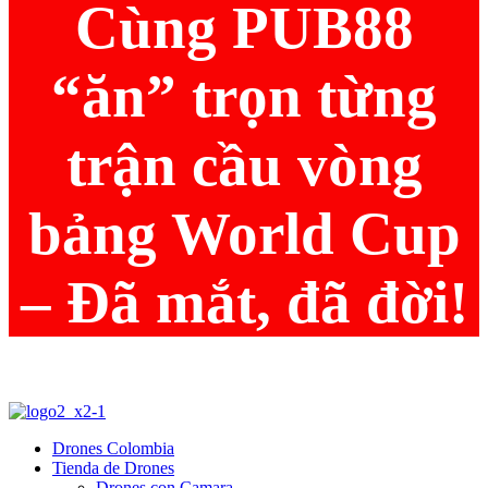
Cùng PUB88
“ăn” trọn từng
trận cầu vòng
bảng World Cup
– Đã mắt, đã đời!
Drones Colombia
Tienda de Drones
Drones con Camara