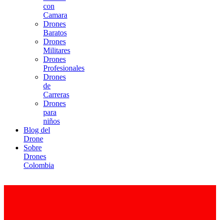
con
Camara
Drones
Baratos
Drones
Militares
Drones
Profesionales
Drones
de
Carreras
Drones
para
niños
Blog del
Drone
Sobre
Drones
Colombia