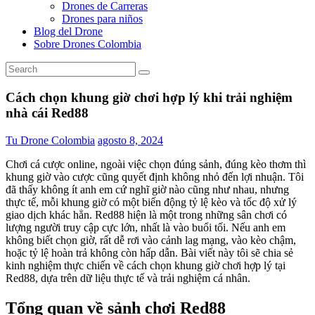
Drones de Carreras
Drones para niños
Blog del Drone
Sobre Drones Colombia
Cách chọn khung giờ chơi hợp lý khi trải nghiệm
nhà cái Red88
Tu Drone Colombia
agosto 8, 2024
Chơi cá cược online, ngoài việc chọn đúng sảnh, đúng kèo thơm thì
khung giờ vào cược cũng quyết định không nhỏ đến lợi nhuận. Tôi
đã thấy không ít anh em cứ nghĩ giờ nào cũng như nhau, nhưng
thực tế, mỗi khung giờ có một biến động tỷ lệ kèo và tốc độ xử lý
giao dịch khác hẳn. Red88 hiện là một trong những sân chơi có
lượng người truy cập cực lớn, nhất là vào buổi tối. Nếu anh em
không biết chọn giờ, rất dễ rơi vào cảnh lag mạng, vào kèo chậm,
hoặc tỷ lệ hoàn trả không còn hấp dẫn. Bài viết này tôi sẽ chia sẻ
kinh nghiệm thực chiến về cách chọn khung giờ chơi hợp lý tại
Red88, dựa trên dữ liệu thực tế và trải nghiệm cá nhân.
Tổng quan về sảnh chơi Red88