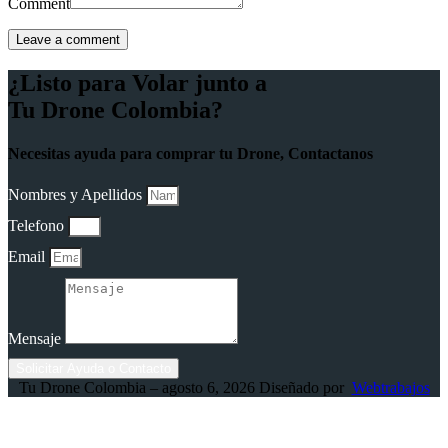
Comment
¿Listo para Volar junto a
Tu Drone Colombia?
Necesitas ayuda para comprar tu Drone, Contactanos
Nombres y Apellidos
Telefono
Email
Mensaje
Solicitar Ayuda o Contacto
Tu Drone Colombia – agosto 6, 2026 Diseñado por
Webtrabajos