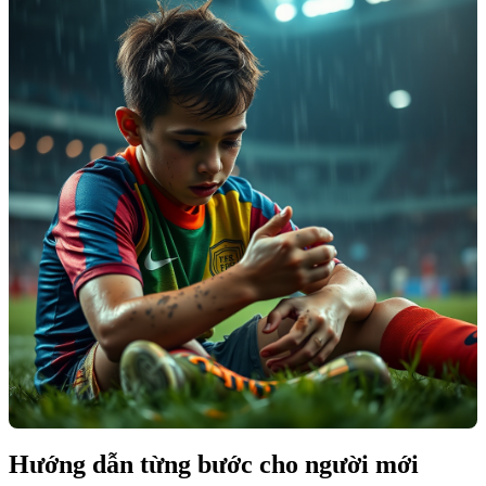
Hướng dẫn từng bước cho người mới