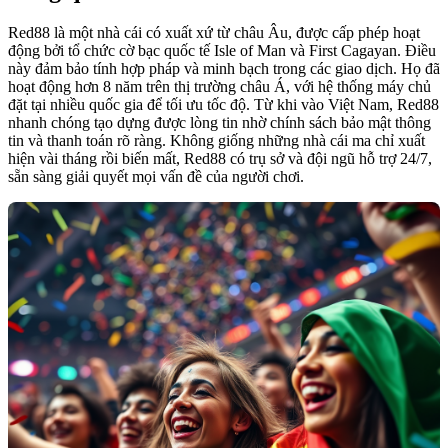
Red88 là một nhà cái có xuất xứ từ châu Âu, được cấp phép hoạt
động bởi tổ chức cờ bạc quốc tế Isle of Man và First Cagayan. Điều
này đảm bảo tính hợp pháp và minh bạch trong các giao dịch. Họ đã
hoạt động hơn 8 năm trên thị trường châu Á, với hệ thống máy chủ
đặt tại nhiều quốc gia để tối ưu tốc độ. Từ khi vào Việt Nam, Red88
nhanh chóng tạo dựng được lòng tin nhờ chính sách bảo mật thông
tin và thanh toán rõ ràng. Không giống những nhà cái ma chỉ xuất
hiện vài tháng rồi biến mất, Red88 có trụ sở và đội ngũ hỗ trợ 24/7,
sẵn sàng giải quyết mọi vấn đề của người chơi.