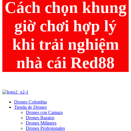
Cách chọn khung
giờ chơi hợp lý
khi trải nghiệm
nhà cái Red88
Drones Colombia
Tienda de Drones
Drones con Camara
Drones Baratos
Drones Militares
Drones Profesionales