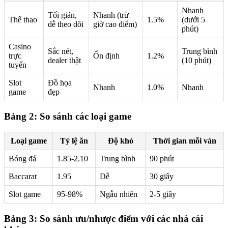
Nhanh
Tối giản,
Nhanh (trừ
Thể thao
1.5%
(dưới 5
dễ theo dõi
giờ cao điểm)
phút)
Casino
Sắc nét,
Trung bình
trực
Ổn định
1.2%
dealer thật
(10 phút)
tuyến
Slot
Đồ họa
Nhanh
1.0%
Nhanh
game
đẹp
Bảng 2: So sánh các loại game
Loại game
Tỷ lệ ăn
Độ khó
Thời gian mỗi ván
Bóng đá
1.85-2.10
Trung bình
90 phút
Baccarat
1.95
Dễ
30 giây
Slot game
95-98%
Ngẫu nhiên
2-5 giây
Bảng 3: So sánh ưu/nhược điểm với các nhà cái