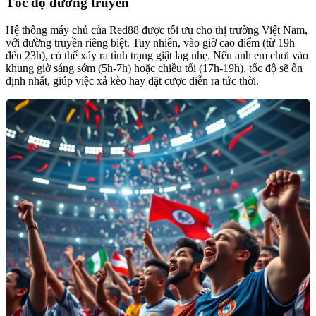
Tốc độ đường truyền
Hệ thống máy chủ của Red88 được tối ưu cho thị trường Việt Nam,
với đường truyền riêng biệt. Tuy nhiên, vào giờ cao điểm (từ 19h
đến 23h), có thể xảy ra tình trạng giật lag nhẹ. Nếu anh em chơi vào
khung giờ sáng sớm (5h-7h) hoặc chiều tối (17h-19h), tốc độ sẽ ổn
định nhất, giúp việc xả kèo hay đặt cược diễn ra tức thời.