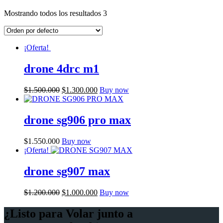
Mostrando todos los resultados 3
¡Oferta!
drone 4drc m1
$
1.500.000
$
1.300.000
Buy now
drone sg906 pro max
$
1.550.000
Buy now
¡Oferta!
drone sg907 max
$
1.200.000
$
1.000.000
Buy now
¿Listo para Volar junto a