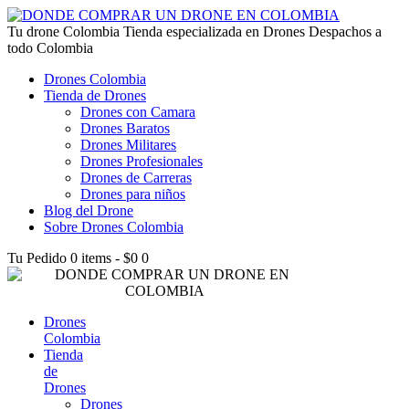
lucky jet kz
Tu drone Colombia
1win az
pin up
1win
lucky jet live
1vin casino
4rabet login bangladesh
snai casino it
1win
Tienda especializada en Drones Despachos a
todo Colombia
Drones Colombia
Tienda de Drones
Drones con Camara
Drones Baratos
Drones Militares
Drones Profesionales
Drones de Carreras
Drones para niños
Blog del Drone
Sobre Drones Colombia
Tu Pedido
0 items
-
$0
0
Drones
Colombia
Tienda
de
Drones
Drones