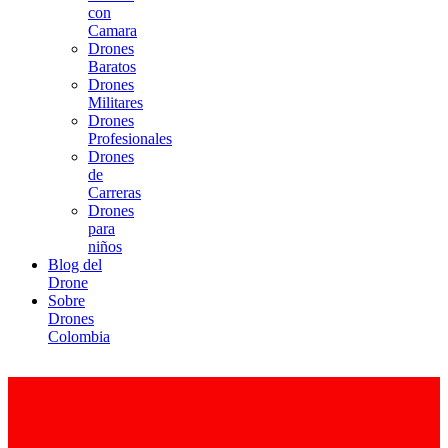
con
Camara
Drones
Baratos
Drones
Militares
Drones
Profesionales
Drones
de
Carreras
Drones
para
niños
Blog del
Drone
Sobre
Drones
Colombia